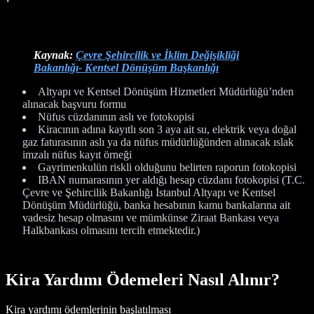
Kaynak:
Çevre Şehircilik ve İklim Değişikliği
Ba
kanlığı- Kentsel Dönüşüm Başkanlığı
Altyapı ve Kentsel Dönüşüm Hizmetleri Müdürlüğü’nden
alınacak başvuru formu
Nüfus cüzdanının aslı ve fotokopisi
Kiracının adına kayıtlı son 3 aya ait su, elektrik veya doğal
gaz faturasının aslı ya da nüfus müdürlüğünden alınacak ıslak
imzalı nüfus kayıt örneği
Gayrimenkulün riskli olduğunu belirten raporun fotokopisi
IBAN numarasının yer aldığı hesap cüzdanı fotokopisi (T.C.
Çevre ve Şehircilik Bakanlığı İstanbul Altyapı ve Kentsel
Dönüşüm Müdürlüğü, banka hesabının kamu bankalarına ait
vadesiz hesap olmasını ve mümkünse Ziraat Bankası veya
Halkbankası olmasını tercih etmektedir.)
Kira Yardımı Ödemeleri Nasıl Alınır?
Kira yardımı ödemlerinin başlatılması