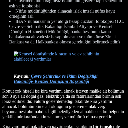
Gayrimenkulün bağımsız bölümünü gösterir tapu senedinin
aslı ve fotokopisi
Nüfus müdürlüğünden alınacak ıslak imzalı nüfus kayıt
örneğinin aslı
IBAN numarasının yer aldığı hesap cüzdanı fotokopisi (T.C.
Çevre ve Şehircilik Bakanlığı İstanbul Altyapı ve Kentsel
Dönüşüm Hizmetleri Müdürlüğü, banka hesabının kamu
bankalarına ait vadesiz hesap olmasını ve mümkünse Ziraat
Bankası ya da Halkbankası olması gerektiğini belirtmektedir.)
Kaynak:
Çevre Şehircilik ve İklim Değişikliği
Ba
kanlığı- Kentsel Dönüşüm Başkanlığı
Konut çok hisseli ise kira yardımı almak isteyen malike ait bölümün
son 3 aya ait doğal gaz, elektrik ya da su faturalarından birinin aslı
ibraz edilmelidir. Fatura gösterilemediği takdirde kira yardımı
alınacak bölümün kime ait olduğunu gösteren emlak vergi
beyannamesi alınmalıdır. İlgili belediyeden alınabilecek bu belgenin
yetkili amir tarafından imzalanmış ve mühürlü olması gerekir.
Kira yardımı almak isteyen gayrimenkul sahibinin
bir temsilci ile