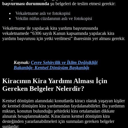
başvurması durumunda
şu belgeleri de teslim etmesi gerekir:
Vekaletname aslı ve fotokopisi
Vekilin nüfus cüzdanının aslı ve fotokopisi
Vekaletname ile yapılacak kira yardımı başvurusunda
vekaletnamede “6306 sayılı Kanun kapsamında yapılacak kira
yardımı başvurusu için yetki verilmesi” ibaresinin yer alması gerekir.
Kaynak:
Çevre Şehircilik ve İklim Değişikliği
Ba
kanlığı- Kentsel Dönüşüm Başkanlığı
Kiracının Kira Yardımı Alması İçin
Gereken Belgeler Nelerdir?
Kentsel dönüşüm alanındaki konutlarda kiracı olarak yaşayan kişiler
de kentsel dönüşüm kira yardımından faydalanabilirler. Bu yardımın
miktarı, konutun bulunduğu şehirdeki kira ortalamaları dikkate
alınarak hesaplanmaktadır. Kiracıların kentsel dönüşüm kira
desteğinden yararlanabilmeleri için sunmaları gereken belgeler
şunlardır: