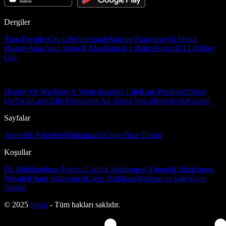
Dergiler
Tüm Dergiler
Ceo Life
Formsante
Maison Française
All About
History
Atlas
Auto Show
B-Mag
Burda
Ev Bahçe
Evim
HELLO!
Hey
Girl
History Of War
How It Works
İstanbul Life
Kore Pop
Pozitif
Start
Up
Yacht
Level
Elle Decoration
All About Space
Bebeğimle
Capital
Sayfalar
Abonelik Paketleri
Hakkımızda
Künye
Bize Ulaşın
Koşullar
Ön Bilgilendirme Formu
Gizlilik Sözleşmesi
Abonelik Sözleşmesi
Mesafeli Satış Sözleşmesi
Çerez Politikası
Teslimat ve İade
Yayın
İlkeleri
© 2025
bmag
- Tüm hakları saklıdır.