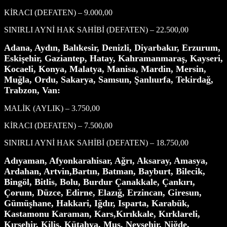
KİRACI (DEFATEN) – 9.000,00
SINIRLI AYNİ HAK SAHİBİ (DEFATEN) – 22.500,00
Adana, Aydın, Balıkesir, Denizli, Diyarbakır, Erzurum,
Eskişehir, Gaziantep, Hatay, Kahramanmaraş, Kayseri,
Kocaeli, Konya, Malatya, Manisa, Mardin, Mersin,
Muğla, Ordu, Sakarya, Samsun, Şanlıurfa, Tekirdağ,
Trabzon, Van:
MALİK (AYLIK) – 3.750,00
KİRACI (DEFATEN) – 7.500,00
SINIRLI AYNİ HAK SAHİBİ (DEFATEN) – 18.750,00
Adıyaman, Afyonkarahisar, Ağrı, Aksaray, Amasya,
Ardahan, Artvin,Bartın, Batman, Bayburt, Bilecik,
Bingöl, Bitlis, Bolu, Burdur Çanakkale, Çankırı,
Çorum, Düzce, Edirne, Elazığ, Erzincan, Giresun,
Gümüşhane, Hakkari, Iğdır, Isparta, Karabük,
Kastamonu Karaman, Kars,Kırıkkale, Kırklareli,
Kırşehir, Kilis, Kütahya, Muş, Nevşehir, Niğde,