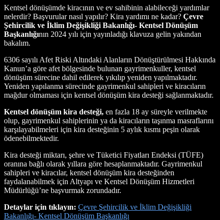
Kentsel dönüşümde kiracının ve ev sahibinin alabileceği yardımlar
nelerdir? Başvurular nasıl yapılır? Kira yardımı ne kadar?
Çevre
Şehircilik ve İklim Değişikliği Bakanlığı- Kentsel Dönüşüm
Başkanlığı
nın 2024 yılı için yayınladığı klavuza gelin yakından
bakalım.
6306 sayılı Afet Riski Altındaki Alanların Dönüştürülmesi Hakkında
Kanun’a göre afet bölgesinde bulunan gayrimenkuller, kentsel
dönüşüm sürecine dahil edilerek yıkılıp yeniden yapılmaktadır.
Yeniden yapılanma sürecinde gayrimenkul sahipleri ve kiracıların
mağdur olmaması için kentsel dönüşüm kira desteği sağlanmaktadır.
Kentsel dönüşüm kira desteği,
en fazla 18 ay süreyle verilmekte
olup, gayrimenkul sahiplerinin ya da kiracıların taşınma masraflarını
karşılayabilmeleri için kira desteğinin 5 aylık kısmı peşin olarak
ödenebilmektedir.
Kira desteği miktarı, şehre ve Tüketici Fiyatları Endeksi (TÜFE)
oranına bağlı olarak yıllara göre hesaplanmaktadır. Gayrimenkul
sahipleri ve kiracılar, kentsel dönüşüm kira desteğinden
faydalanabilmek için Altyapı ve Kentsel Dönüşüm Hizmetleri
Müdürlüğü’ne başvurmak zorundadır.
Detaylar için tıklayın:
Çevre Şehircilik ve İklim Değişikliği
Ba
kanlığı- Kentsel Dönüşüm Başkanlığı