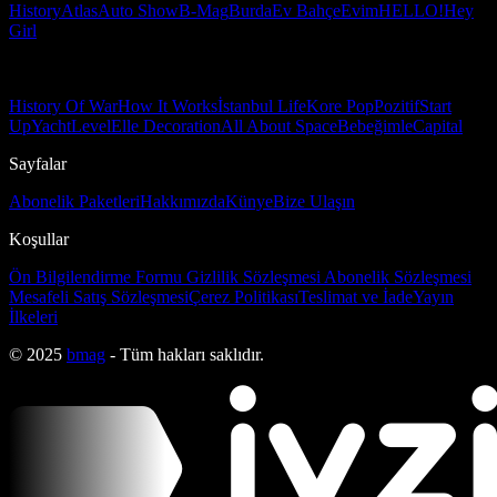
History
Atlas
Auto Show
B-Mag
Burda
Ev Bahçe
Evim
HELLO!
Hey
Girl
History Of War
How It Works
İstanbul Life
Kore Pop
Pozitif
Start
Up
Yacht
Level
Elle Decoration
All About Space
Bebeğimle
Capital
Sayfalar
Abonelik Paketleri
Hakkımızda
Künye
Bize Ulaşın
Koşullar
Ön Bilgilendirme Formu
Gizlilik Sözleşmesi
Abonelik Sözleşmesi
Mesafeli Satış Sözleşmesi
Çerez Politikası
Teslimat ve İade
Yayın
İlkeleri
© 2025
bmag
- Tüm hakları saklıdır.