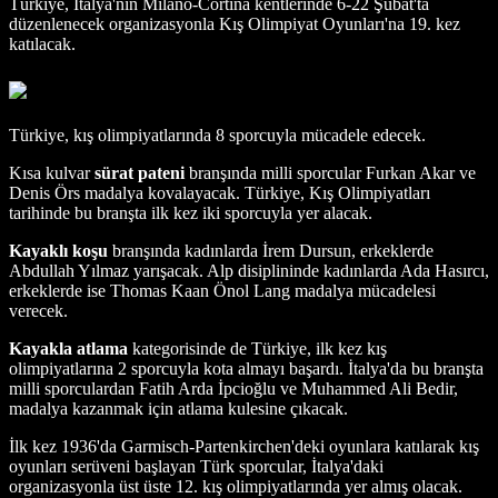
Türkiye, İtalya'nın Milano-Cortina kentlerinde 6-22 Şubat'ta
düzenlenecek organizasyonla Kış Olimpiyat Oyunları'na 19. kez
katılacak.
Türkiye, kış olimpiyatlarında 8 sporcuyla mücadele edecek.
Kısa kulvar
sürat pateni
branşında milli sporcular Furkan Akar ve
Denis Örs madalya kovalayacak. Türkiye, Kış Olimpiyatları
tarihinde bu branşta ilk kez iki sporcuyla yer alacak.
Kayaklı koşu
branşında kadınlarda İrem Dursun, erkeklerde
Abdullah Yılmaz yarışacak. Alp disiplininde kadınlarda Ada Hasırcı,
erkeklerde ise Thomas Kaan Önol Lang madalya mücadelesi
verecek.
Kayakla atlama
kategorisinde de Türkiye, ilk kez kış
olimpiyatlarına 2 sporcuyla kota almayı başardı. İtalya'da bu branşta
milli sporculardan Fatih Arda İpcioğlu ve Muhammed Ali Bedir,
madalya kazanmak için atlama kulesine çıkacak.
İlk kez 1936'da Garmisch-Partenkirchen'deki oyunlara katılarak kış
oyunları serüveni başlayan Türk sporcular, İtalya'daki
organizasyonla üst üste 12. kış olimpiyatlarında yer almış olacak.