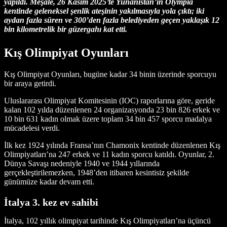
yapıldı. Meşale, 26 Kasım 2025’te Yunanistan’ın Olympia
kentinde geleneksel şenlik ateşinin yakılmasıyla yola çıktı; iki
aydan fazla süren ve 300’den fazla belediyeden geçen yaklaşık 12
bin kilometrelik bir güzergahı kat etti.
Kış Olimpiyat Oyunları
Kış Olimpiyat Oyunları, bugüne kadar 34 binin üzerinde sporcuyu
bir araya getirdi.
Uluslararası Olimpiyat Komitesinin (IOC) raporlarına göre, geride
kalan 102 yılda düzenlenen 24 organizasyonda 23 bin 826 erkek ve
10 bin 631 kadın olmak üzere toplam 34 bin 457 sporcu madalya
mücadelesi verdi.
İlk kez 1924 yılında Fransa’nın Chamonix kentinde düzenlenen Kış
Olimpiyatları’na 247 erkek ve 11 kadın sporcu katıldı. Oyunlar, 2.
Dünya Savaşı nedeniyle 1940 ve 1944 yıllarında
gerçekleştirilemezken, 1948’den itibaren kesintisiz şekilde
günümüze kadar devam etti.
İtalya 3. kez ev sahibi
İtalya, 102 yıllık olimpiyat tarihinde Kış Olimpiyatları’na üçüncü