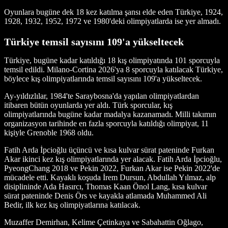
Oyunlara bugüne dek 18 kez katılma şansı elde eden Türkiye, 1924,
1928, 1932, 1952, 1972 ve 1980'deki olimpiyatlarda ise yer almadı.
Türkiye temsil sayısını 109'a yükseltecek
Türkiye, bugüne kadar katıldığı 18 kış olimpiyatında 101 sporcuyla
temsil edildi. Milano-Cortina 2026'ya 8 sporcuyla katılacak Türkiye,
böylece kış olimpiyatlarında temsil sayısını 109'a yükseltecek.
Ay-yıldızlılar, 1984'te Saraybosna'da yapılan olimpiyatlardan
itibaren bütün oyunlarda yer aldı. Türk sporcular, kış
olimpiyatlarında bugüne kadar madalya kazanamadı. Milli takımın
organizasyon tarihinde en fazla sporcuyla katıldığı olimpiyat, 11
kişiyle Grenoble 1968 oldu.
Fatih Arda İpcioğlu üçüncü ve kısa kulvar sürat pateninde Furkan
Akar ikinci kez kış olimpiyatlarında yer alacak. Fatih Arda İpcioğlu,
PyeongChang 2018 ve Pekin 2022, Furkan Akar ise Pekin 2022'de
mücadele etti. Kayaklı koşuda İrem Dursun, Abdullah Yılmaz, alp
disiplininde Ada Hasırcı, Thomas Kaan Önol Lang, kısa kulvar
sürat pateninde Denis Örs ve kayakla atlamada Muhammed Ali
Bedir, ilk kez kış olimpiyatlarına katılacak.
Muzaffer Demirhan, Kelime Çetinkaya ve Sabahattin Oğlago,