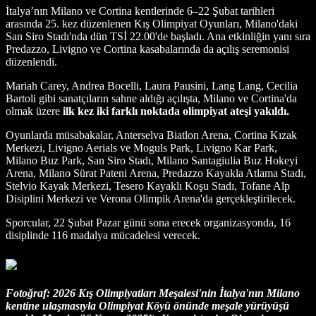
İtalya’nın Milano ve Cortina kentlerinde 6–22 Şubat tarihleri
arasında 25. kez düzenlenen Kış Olimpiyat Oyunları, Milano'daki
San Siro Stadı'nda dün TSİ 22.00'de başladı. Ana etkinliğin yanı sıra
Predazzo, Livigno ve Cortina kasabalarında da açılış seremonisi
düzenlendi.
Mariah Carey, Andrea Bocelli, Laura Pausini, Lang Lang, Cecilia
Bartoli gibi sanatçıların sahne aldığı açılışta, Milano ve Cortina'da
olmak üzere
ilk kez iki farklı noktada olimpiyat ateşi yakıldı.
Oyunlarda müsabakalar, Anterselva Biatlon Arena, Cortina Kızak
Merkezi, Livigno Aerials ve Moguls Park, Livigno Kar Park,
Milano Buz Park, San Siro Stadı, Milano Santagiulia Buz Hokeyi
Arena, Milano Sürat Pateni Arena, Predazzo Kayakla Atlama Stadı,
Stelvio Kayak Merkezi, Tesero Kayaklı Koşu Stadı, Tofane Alp
Disiplini Merkezi ve Verona Olimpik Arena'da gerçekleştirilecek.
Sporcular, 22 Şubat Pazar günü sona erecek organizasyonda, 16
disiplinde 116 madalya mücadelesi verecek.
Fotoğraf: 2026 Kış Olimpiyatları Meşalesi'nin İtalya'nın Milano
kentine ulaşmasıyla Olimpiyat Köyü önünde meşale yürüyüşü