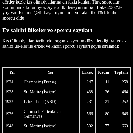
dörder kezle kış olimpiyatlarına en fazla katılan Türk sporcular
konumunda bulunuyor. Ayrıca ilk deneyimini Salt Lake 2002'de
yaşayan Kelime Çetinkaya, oyunlarda yer alan ilk Türk kadın
sporcu oldu.
Ev sahibi ülkeler ve sporcu sayıları
Kış Olimpiyatları tarihinde, organizasyonun düzenlendiği yıl ve ev
sahibi ülkeler ile erkek ve kadın sporcu sayıları şöyle sıralandı:
Yıl
Yer
Erkek
Kadın
Toplam
1924
Chamonix (Fransa)
247
11
258
1928
St. Moritz (İsviçre)
438
26
464
1932
Lake Placid (ABD)
231
21
252
Garmisch-Partenkirchen
1936
566
80
646
(Almanya)
1948
St. Moritz (İsviçre)
592
77
669