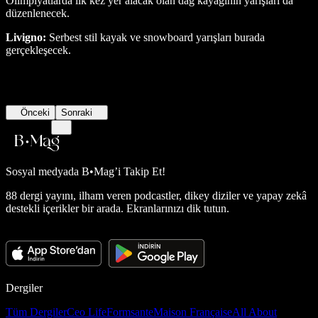
Olimpiyatlarda ilk kez yer alacak olan dağ kayağının yarışları da
düzenlenecek.
Livigno:
Serbest stil kayak ve snowboard yarışları burada
gerçekleşecek.
Önceki
Sonraki
Sosyal medyada
B•Mag’i Takip Et!
88 dergi yayını, ilham veren podcastler, dikey diziler ve yapay zekâ
destekli içerikler bir arada. Ekranlarınızı dik tutun.
Dergiler
Tüm Dergiler
Ceo Life
Formsante
Maison Française
All About