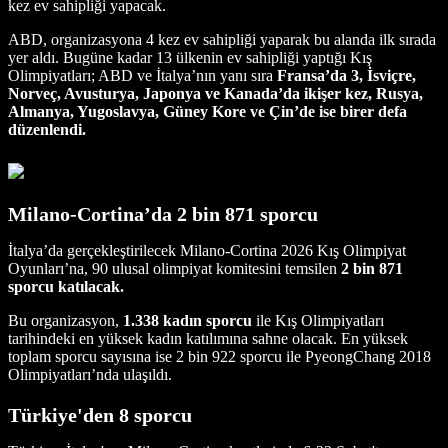
kez ev sahipliği yapacak.
ABD, organizasyona 4 kez ev sahipliği yaparak bu alanda ilk sırada
yer aldı. Bugüne kadar 13 ülkenin ev sahipliği yaptığı Kış
Olimpiyatları; ABD ve İtalya’nın yanı sıra
Fransa’da 3, İsviçre,
Norveç, Avusturya, Japonya ve Kanada’da ikişer kez, Rusya,
Almanya, Yugoslavya, Güney Kore ve Çin’de ise birer defa
düzenlendi.
Milano-Cortina’da 2 bin 871 sporcu
İtalya’da gerçekleştirilecek Milano-Cortina 2026 Kış Olimpiyat
Oyunları’na, 90 ulusal olimpiyat komitesini temsilen
2 bin 871
sporcu katılacak.
Bu organizasyon,
1.338 kadın sporcu
ile Kış Olimpiyatları
tarihindeki en yüksek kadın katılımına sahne olacak. En yüksek
toplam sporcu sayısına ise 2 bin 922 sporcu ile PyeongChang 2018
Olimpiyatları’nda ulaşıldı.
Türkiye'den 8 sporcu