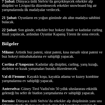
7 Şubat:
Dünyaca ünlü Stelvio’da gerçekleşecek erkekler alp
disiplini ve Livigno'da düzenlenecek erkekler snowboard big air
yarışmalarında ilk madalyalar verilecek.
21 Şubat:
Oyunların en yoğun gününde altı altın madalya sahibini
bulacak.
22 Şubat:
Son günde, erkekler buz hokeyi finali ve kadınlar curling
finali yapılacak, ardından Oyunlar Kapanış Töreni ile sona erecek.
Bölgeler
Milano:
Artistik buz pateni, sürat pateni, kısa mesafe sürat pateni ve
buz hokeyi müsabakalarına ev sahipliği yapacak.
Cortina d’Ampezzo:
Kadınlar alp disiplini, curling, yarış kızağı,
skeleton ve kızak yarışmaları burada düzenlenecek.
Val di Fiemme:
Kayaklı koşu, kayakla atlama ve kuzey kombine
yarışmalarına ev sahipliği yapacak.
Anterselva:
Güney Tirol Vadisi'nin 50 yıllık uluslararası etkinlik
geleneği bu sefer de biatlon yarışmalarına ev sahipliği yapacak.
Bormio:
Dünyaca ünlü Stelvio’da erkekler alp disiplininin yanı sıra