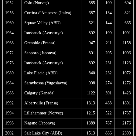
1952
Oslo (Norveç)
585
109
694
1956
Cortina d'Ampezzo (İtalya)
687
134
821
1960
Squaw Valley (ABD)
521
144
665
1964
Innsbruck (Avusturya)
892
199
1091
1968
Grenoble (Fransa)
947
211
1158
1972
Sapporo (Japonya)
801
205
1006
1976
Innsbruck (Avusturya)
892
231
1123
1980
Lake Placid (ABD)
840
232
1072
1984
Saraybosna (Yugoslavya)
998
274
1272
1988
Calgary (Kanada)
1122
301
1423
1992
Albertville (Fransa)
1313
488
1801
1994
Lillehammer (Norveç)
1215
522
1737
1998
Nagano (Japonya)
1389
787
2176
2002
Salt Lake City (ABD)
1513
886
2399