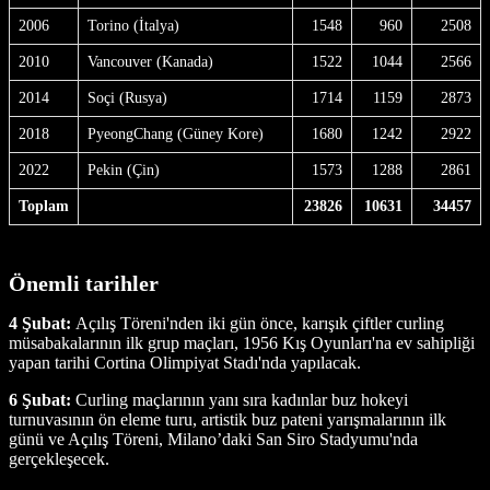
2006
Torino (İtalya)
1548
960
2508
2010
Vancouver (Kanada)
1522
1044
2566
2014
Soçi (Rusya)
1714
1159
2873
2018
PyeongChang (Güney Kore)
1680
1242
2922
2022
Pekin (Çin)
1573
1288
2861
Toplam
23826
10631
34457
Önemli tarihler
4 Şubat:
Açılış Töreni'nden iki gün önce, karışık çiftler curling
müsabakalarının ilk grup maçları, 1956 Kış Oyunları'na ev sahipliği
yapan tarihi Cortina Olimpiyat Stadı'nda yapılacak.
6 Şubat:
Curling maçlarının yanı sıra kadınlar buz hokeyi
turnuvasının ön eleme turu, artistik buz pateni yarışmalarının ilk
günü ve Açılış Töreni, Milano’daki San Siro Stadyumu'nda
gerçekleşecek.