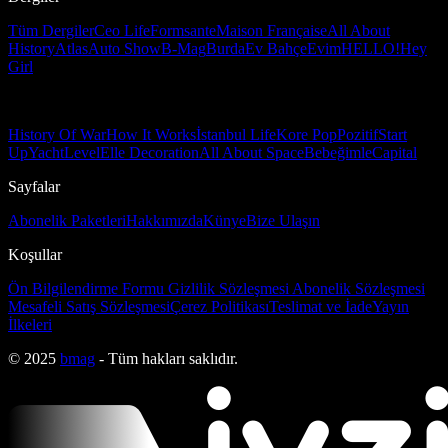
Tüm Dergiler
Ceo Life
Formsante
Maison Française
All About
History
Atlas
Auto Show
B-Mag
Burda
Ev Bahçe
Evim
HELLO!
Hey
Girl
History Of War
How It Works
İstanbul Life
Kore Pop
Pozitif
Start
Up
Yacht
Level
Elle Decoration
All About Space
Bebeğimle
Capital
Sayfalar
Abonelik Paketleri
Hakkımızda
Künye
Bize Ulaşın
Koşullar
Ön Bilgilendirme Formu
Gizlilik Sözleşmesi
Abonelik Sözleşmesi
Mesafeli Satış Sözleşmesi
Çerez Politikası
Teslimat ve İade
Yayın
İlkeleri
© 2025
bmag
- Tüm hakları saklıdır.