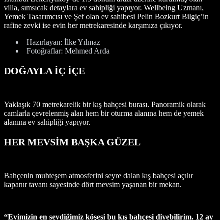
villa, sımsıcak detaylara ev sahipliği yapıyor. Wellbeing Uzmanı,
Yemek Tasarımcısı ve Şef olan ev sahibesi Pelin Bozkurt Bilgiç’in
rafine zevki ise evin her metrekaresinde karşımıza çıkıyor.
Hazırlayan: İlke Yılmaz
Fotoğraflar: Mehmed Arda
DOĞAYLA İÇ İÇE
Yaklaşık 70 metrekarelik bir kış bahçesi burası. Panoramik olarak
camlarla çevrelenmiş alan hem bir oturma alanına hem de yemek
alanına ev sahipliği yapıyor.
HER MEVSİM BAŞKA GÜZEL
Bahçenin muhteşem atmosferini seyre dalan kış bahçesi açılır
kapanır tavanı sayesinde dört mevsim yaşanan bir mekan.
“Evimizin en sevdiğimiz köşesi bu kış bahçesi diyebilirim. 12 ay