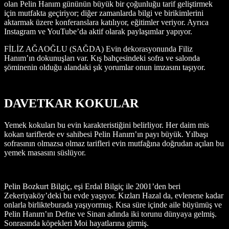
olan Pelin Hanım gününün büyük bir çoğunluğu tarif geliştirmek
için mutfakta geçiriyor; diğer zamanlarda bilgi ve birikimlerini
aktarmak üzere konferanslara katılıyor, eğitimler veriyor. Ayrıca
Instagram ve YouTube’da aktif olarak paylaşımlar yapıyor.
FİLİZ AĞAOĞLU (SAĞDA) Evin dekorasyonunda Filiz
Hanım’ın dokunuşları var. Kış bahçesindeki sofra ve salonda
şöminenin olduğu alandaki şık yorumlar onun imzasını taşıyor.
DAVETKAR KOKULAR
Yemek kokuları bu evin karakteristiğini belirliyor. Her daim mis
kokan tariflerde ev sahibesi Pelin Hanım’ın payı büyük. Yılbaşı
sofrasının olmazsa olmaz tarifleri evin mutfağına doğrudan açılan bu
yemek masasını süslüyor.
Pelin Bozkurt Bilgiç, eşi Erdal Bilgiç ile 2001’den beri
Zekeriyaköy’deki bu evde yaşıyor. Kızları Hazal da, evlenene kadar
onlarla birlikteburada yaşıyormuş. Kısa süre içinde aile büyümüş ve
Pelin Hanım’ın Defne ve Sinan adında iki torunu dünyaya gelmiş.
Sonrasında köpekleri Moi hayatlarına girmiş.