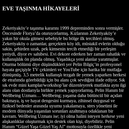
EVE TAŞINMA HİKAYELERİ
Zekeriyaköy’e taşınma kararını 1999 depreminden sonra vermişler.
Öncesinde Florya’da oturuyorlarmış. Kızlarının Zekeriyaköy’e
yakın bir okula gitmesi sebebiyle bu bölge ilk tercihleri olmuş.
Zekeriyaköy o zamanlar, gerçekten köy idi, müstakil evlerin olduğu
sakin, şehirden uzak, pek kimsenin tercih etmediği bir yerleşim
yeriydi, diyor ev sahibesi. Evi dekore ederken her zaman rahatlık ve
kullanışlılık ön planda olmuş. Yaşadıkça yeni alanlar yaratmışlar.
Oturma bölümü diye düşündükleri yer Pelin Bilgiç’in profesyonel
hayata geçişiyle TV çekimleri ve YouTube için harika bir mutfağa
dönüşmüş. 3,5 metrelik kullanışlı tezgah ile yemek yaparken herkesi
de etrafımda görebildiği için bu alanı çok sevdiğini ifade ediyor. Sık
sık evde mini kamplar/workshop’lar düzenleyerek mutfakta aynı ilgi
alanı olan dostlarıyla birlikte yemek yapıyorlarmış. Pelin Hanım bir
Wellbeing Uzmanı… Wellbeing; yaşama daha bütüncül bir açıdan
bakmaya, iş ve hayat dengesini kurmaya, zihinsel duygusal ve
fiziksel bedenler arasında uyumu yakalamaya, stres yönetimi ile
modern dünyada yaşanılan sorunları azaltmaya odaklanan bir
kavram. Wellbeing Uzmanı ise; iyi olma halini isteyen herkese yeni
alışkanlıklar oluşturmak için destek olan kişi, diyebiliriz. Pelin
Hanım “Güzel Yaşa Güzel Yaş Al” mottosuyla özellikle yeni