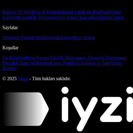
History Of War
How It Works
İstanbul Life
Kore Pop
Pozitif
Start
Up
Yacht
Level
Elle Decoration
All About Space
Bebeğimle
Capital
Sayfalar
Abonelik Paketleri
Hakkımızda
Künye
Bize Ulaşın
Koşullar
Ön Bilgilendirme Formu
Gizlilik Sözleşmesi
Abonelik Sözleşmesi
Mesafeli Satış Sözleşmesi
Çerez Politikası
Teslimat ve İade
Yayın
İlkeleri
© 2025
bmag
- Tüm hakları saklıdır.