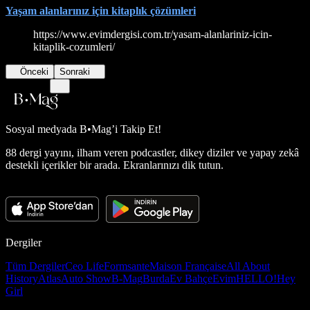
Yaşam alanlarınız için kitaplık çözümleri
https://www.evimdergisi.com.tr/yasam-alanlariniz-icin-
kitaplik-cozumleri/
Önceki
Sonraki
Sosyal medyada
B•Mag’i Takip Et!
88 dergi yayını, ilham veren podcastler, dikey diziler ve yapay zekâ
destekli içerikler bir arada. Ekranlarınızı dik tutun.
Dergiler
Tüm Dergiler
Ceo Life
Formsante
Maison Française
All About
History
Atlas
Auto Show
B-Mag
Burda
Ev Bahçe
Evim
HELLO!
Hey
Girl