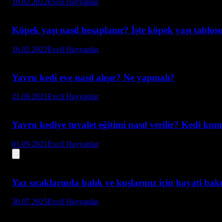
19.02.2022
Evcil Hayvanlar
Köpek yaşı nasıl hesaplanır? İşte köpek yaşı tablos
16.02.2022
Evcil Hayvanlar
Yavru kedi eve nasıl alışır? Ne yapmalı?
21.09.2021
Evcil Hayvanlar
Yavru kediye tuvalet eğitimi nasıl verilir? Kedi kumu
01.09.2021
Evcil Hayvanlar
Yaz sıcaklarında balık ve kuşlarınız için hayati bak
30.07.2025
Evcil Hayvanlar