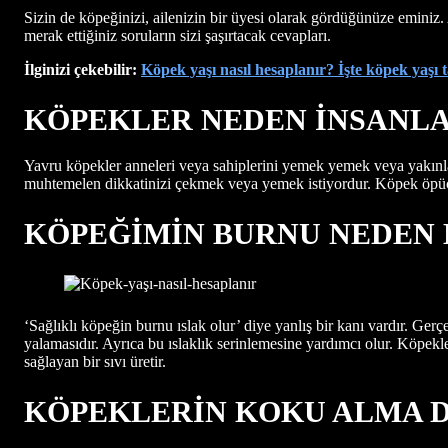
Sizin de köpeğinizi, ailenizin bir üyesi olarak gördüğünüze emini
merak ettiğiniz soruların sizi şaşırtacak cevapları.
İlginizi çekebilir:
Köpek yaşı nasıl hesaplanır? İşte köpek yaşı 
KÖPEKLER NEDEN İNSANLA
Yavru köpekler anneleri veya sahiplerini yemek yemek veya yakınlaşma
muhtemelen dikkatinizi çekmek veya yemek istiyordur. Köpek öpücükl
KÖPEĞİMİN BURNU NEDEN 
‘Sağlıklı köpeğin burnu ıslak olur’ diye yanlış bir kanı vardır. Ge
yalamasıdır. Ayrıca bu ıslaklık serinlemesine yardımcı olur. Köpekle
sağlayan bir sıvı üretir.
KÖPEKLERİN KOKU ALMA D