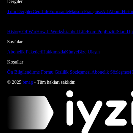
Dergiler
Tüm Dergiler
Ceo Life
Formsante
Maison Française
All About Histo
History Of War
How It Works
İstanbul Life
Kore Pop
Pozitif
Start Up
Sayfalar
Abonelik Paketleri
Hakkımızda
Künye
Bize Ulaşın
Koşullar
Ön Bilgilendirme Formu
Gizlilik Sözleşmesi
Abonelik Sözleşmesi
© 2025
bmag
- Tüm hakları saklıdır.