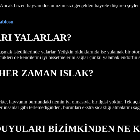
z. Ancak bazen hayvan dostunuzun sizi gerçekten hayrete düşüren şeyl
tablosu
RI YALARLAR?
k istediklerinde yalarlar. Yetişkin olduklarında ise yalamak bir otorite
eri de kendilerini iyi hissetmelerini sağlar çünkü yalamak endorfin sal
HER ZAMAN ISLAK?
rçekte, hayvanın burnundaki nemin iyi olmasıyla bir ilgisi yoktur. Tek a
r insanlar gibi terlemediğinden, burunları ekstra sıcaklığı atmalarını sa
UYULARI BİZİMKİNDEN NE K