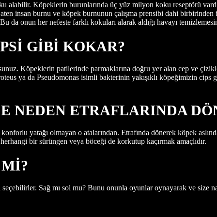
koku alabilir. Köpeklerin burunlarında üç yüz milyon koku reseptörü va
Zaten insan burnu ve köpek burnunun çalışma prensibi dahi birbirinden fa
Bu da onun her nefeste farklı kokuları alarak aldığı havayı temizlemesin
PSİ GİBİ KOKAR?
unuz. Köpeklerin patilerinde parmaklarına doğru yer alan cep ve çizikl
 Proteus ya da Pseudomonas isimli bakterinin yakışıklı köpeğimizin cips
E NEDEN ETRAFLARINDA DÖ
konforlu yatağı olmayan o atalarından. Etrafında dönerek köpek aslında,
n herhangi bir sürüngen veya böceği de korkutup kaçırmak amaçlıdır.
 Mİ?
i seçebilirler. Sağ mı sol mu? Bunu onunla oyunlar oynayarak ve size nası