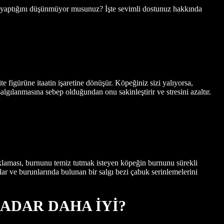
er yaptığını düşünmüyor musunuz? İşte sevimli dostunuz hakkında
 figürüne itaatin işaretine dönüşür. Köpeğiniz sizi yalıyorsa,
gılanmasına sebep olduğundan onu sakinleştirir ve stresini azaltır.
çıklaması, burnunu temiz tutmak isteyen köpeğin burnunu sürekli
ğlar ve burunlarında bulunan bir salgı bezi çabuk serinlemelerini
ADAR DAHA İYİ?