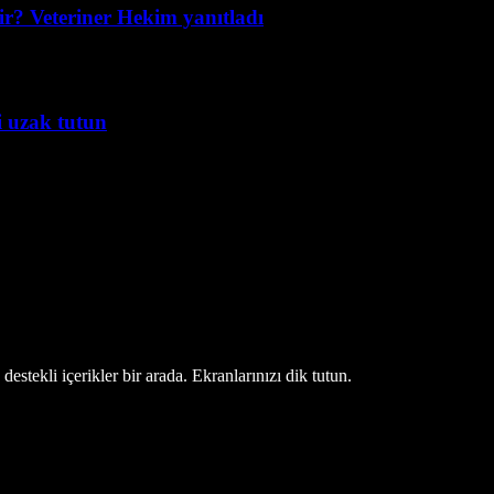
r? Veteriner Hekim yanıtladı
i uzak tutun
estekli içerikler bir arada. Ekranlarınızı dik tutun.