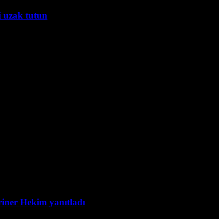
i uzak tutun
eriner Hekim yanıtladı