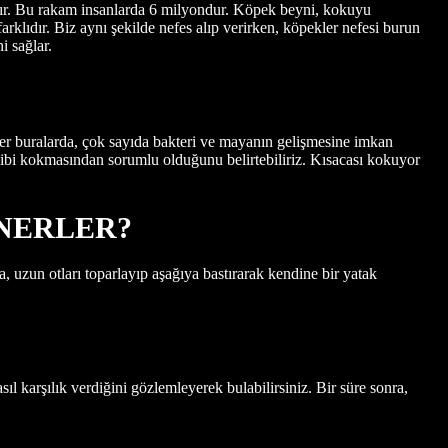
rdır. Bu rakam insanlarda 6 milyondur. Köpek beyni, kokuyu
rklıdır. Biz aynı şekilde nefes alıp verirken, köpekler nefesi burun
i sağlar.
er buralarda, çok sayıda bakteri ve mayanın gelişmesine imkan
 gibi kokmasından sorumlu olduğunu belirtebiliriz. Kısacası kokuyor
NERLER?
 uzun otları toparlayıp aşağıya bastırarak kendine bir yatak
l karşılık verdiğini gözlemleyerek bulabilirsiniz. Bir süre sonra,