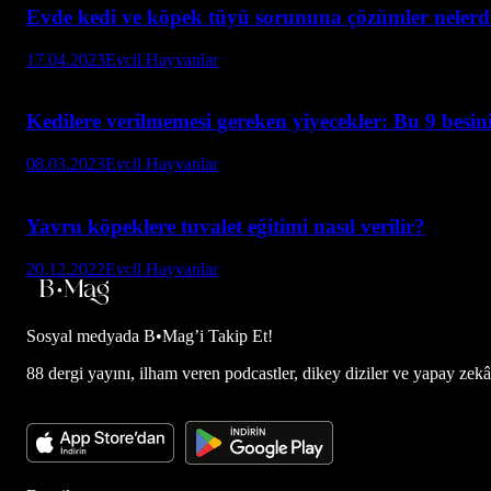
Evde kedi ve köpek tüyü sorununa çözümler nelerdi
17.04.2023
Evcil Hayvanlar
Kedilere verilmemesi gereken yiyecekler: Bu 9 besin
08.03.2023
Evcil Hayvanlar
Yavru köpeklere tuvalet eğitimi nasıl verilir?
20.12.2022
Evcil Hayvanlar
Sosyal medyada
B•Mag’i Takip Et!
88 dergi yayını, ilham veren podcastler, dikey diziler ve yapay zekâ d