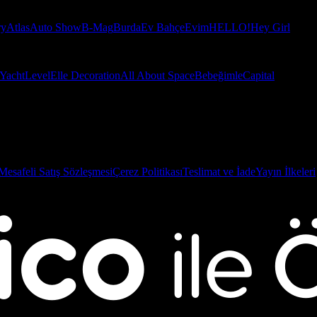
ry
Atlas
Auto Show
B-Mag
Burda
Ev Bahçe
Evim
HELLO!
Hey Girl
Yacht
Level
Elle Decoration
All About Space
Bebeğimle
Capital
Mesafeli Satış Sözleşmesi
Çerez Politikası
Teslimat ve İade
Yayın İlkeleri