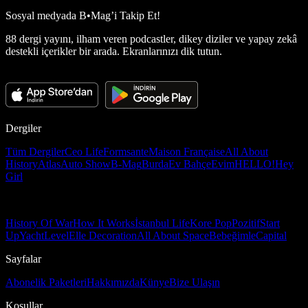
Sosyal medyada
B•Mag’i Takip Et!
88 dergi yayını, ilham veren podcastler, dikey diziler ve yapay zekâ
destekli içerikler bir arada. Ekranlarınızı dik tutun.
Dergiler
Tüm Dergiler
Ceo Life
Formsante
Maison Française
All About
History
Atlas
Auto Show
B-Mag
Burda
Ev Bahçe
Evim
HELLO!
Hey
Girl
History Of War
How It Works
İstanbul Life
Kore Pop
Pozitif
Start
Up
Yacht
Level
Elle Decoration
All About Space
Bebeğimle
Capital
Sayfalar
Abonelik Paketleri
Hakkımızda
Künye
Bize Ulaşın
Koşullar