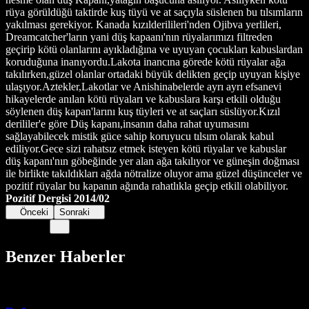
rüya görüldüğü taktirde kuş tüyü ve at saçıyla süslenen bu tılsımların
yakılması gerekiyor. Kanada kızılderilileri'nden Ojibva yerlileri,
Dreamcatcher'ların yani düş kapaanı'nın rüyalarımızı filtreden
geçirip kötü olanlarını ayıkladığına ve uyuyan çocukları kabuslardan
koruduğuna inanıyordu.Lakota inancına görede kötü rüyalar ağa
takılırken,güzel olanlar ortadaki büyük delikten geçip uyuyan kişiye
ulaşıyor.Aztekler,Lakotlar ve Anishinabelerde ayrı ayrı efsanevi
hikayelerde anılan kötü rüyaları ve kabuslara karşı etkili olduğu
söylenen düş kapan'larını kuş tüyleri ve at saçları süslüyor.Kızıl
derililer'e göre Düş kapanı,insanın daha rahat uyumasını
sağlayabilecek mistik güce sahip koruyucu tılsım olarak kabul
ediliyor.Gece sizi rahatsız etmek isteyen kötü rüyalar ve kabuslar
düş kapanı'nın göbeğinde yer alan ağa takılıyor ve güneşin doğması
ile birlikte takıldıkları ağda nötralize oluyor ama güzel düşünceler ve
pozitif rüyalar bu kapanın ağında rahatlıkla geçip etkili olabiliyor.
Pozitif Dergisi 2014/02
Önceki
Sonraki
Benzer Haberler