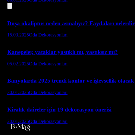
Duşa okaliptus neden asmalıyız? Faydaları nelerdi
15.03.2025
Oda Dekorasyonları
Kanepeler, yataklar yastıklı mı, yastıksız mı?
05.02.2025
Oda Dekorasyonları
Banyolarda 2025 trendi konfor ve işlevsellik olacak
30.01.2025
Oda Dekorasyonları
Kiralık daireler için 19 dekorasyon önerisi
20.01.2025
Oda Dekorasyonları