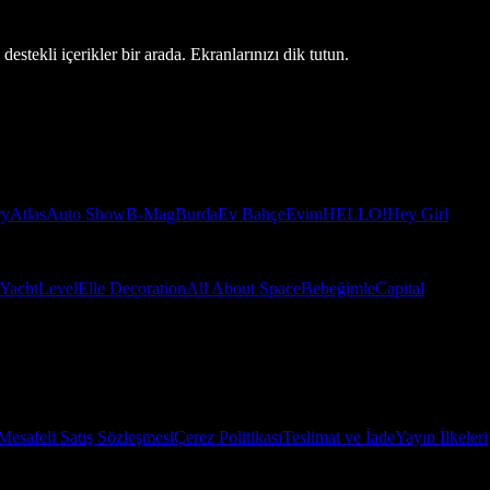
estekli içerikler bir arada. Ekranlarınızı dik tutun.
ry
Atlas
Auto Show
B-Mag
Burda
Ev Bahçe
Evim
HELLO!
Hey Girl
Yacht
Level
Elle Decoration
All About Space
Bebeğimle
Capital
Mesafeli Satış Sözleşmesi
Çerez Politikası
Teslimat ve İade
Yayın İlkeleri