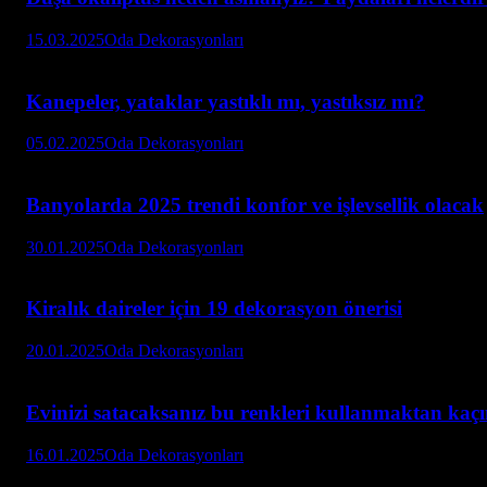
15.03.2025
Oda Dekorasyonları
Kanepeler, yataklar yastıklı mı, yastıksız mı?
05.02.2025
Oda Dekorasyonları
Banyolarda 2025 trendi konfor ve işlevsellik olacak
30.01.2025
Oda Dekorasyonları
Kiralık daireler için 19 dekorasyon önerisi
20.01.2025
Oda Dekorasyonları
Evinizi satacaksanız bu renkleri kullanmaktan kaçı
16.01.2025
Oda Dekorasyonları