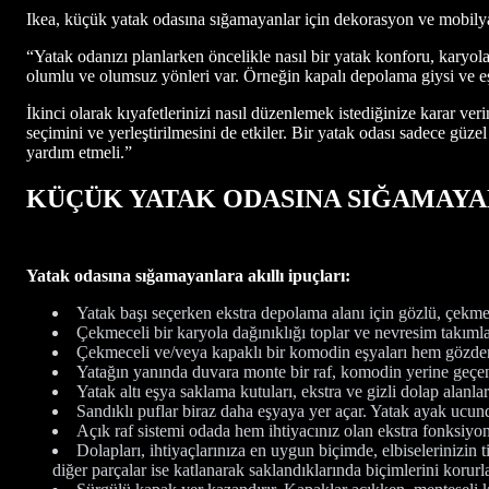
Ikea, küçük yatak odasına sığamayanlar için dekorasyon ve mobily
“Yatak odanızı planlarken öncelikle nasıl bir yatak konforu, karyol
olumlu ve olumsuz yönleri var. Örneğin kapalı depolama giysi ve eş
İkinci olarak kıyafetlerinizi nasıl düzenlemek istediğinize karar ve
seçimini ve yerleştirilmesini de etkiler. Bir yatak odası sadece güz
yardım etmeli.”
KÜÇÜK YATAK ODASINA SIĞAMAYAN
Yatak odasına sığamayanlara akıllı ipuçları:
Yatak başı seçerken ekstra depolama alanı için gözlü, çekmece
Çekmeceli bir karyola dağınıklığı toplar ve nevresim takımla
Çekmeceli ve/veya kapaklı bir komodin eşyaları hem gözden 
Yatağın yanında duvara monte bir raf, komodin yerine geçen i
Yatak altı eşya saklama kutuları, ekstra ve gizli dolap alanları
Sandıklı puflar biraz daha eşyaya yer açar. Yatak ayak ucunda
Açık raf sistemi odada hem ihtiyacınız olan ekstra fonksiyon
Dolapları, ihtiyaçlarınıza en uygun biçimde, elbiselerinizin t
diğer parçalar ise katlanarak saklandıklarında biçimlerini korurla