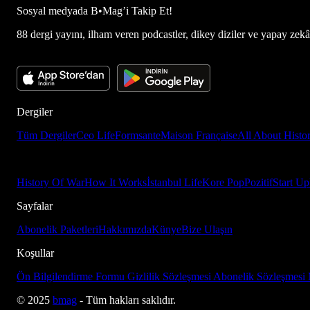
Sosyal medyada
B•Mag’i Takip Et!
88 dergi yayını, ilham veren podcastler, dikey diziler ve yapay zekâ d
Dergiler
Tüm Dergiler
Ceo Life
Formsante
Maison Française
All About Histo
History Of War
How It Works
İstanbul Life
Kore Pop
Pozitif
Start Up
Sayfalar
Abonelik Paketleri
Hakkımızda
Künye
Bize Ulaşın
Koşullar
Ön Bilgilendirme Formu
Gizlilik Sözleşmesi
Abonelik Sözleşmesi
© 2025
bmag
- Tüm hakları saklıdır.