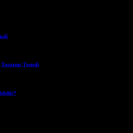
ndi
 Tasarım Trendi
lebilir?