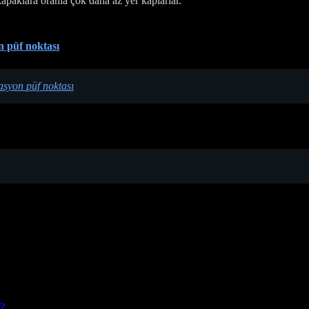
apaklara oranla çok daha az yer kaplarlar.
 püf noktası
asyon püf noktası
r?