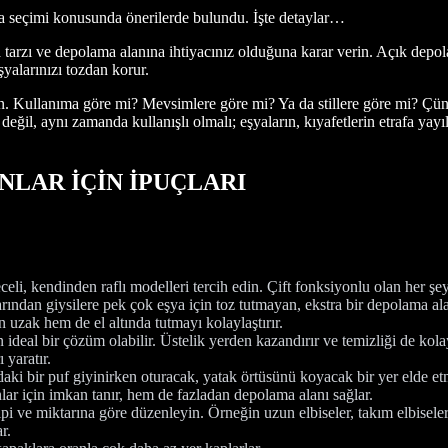
a seçimi konusunda önerilerde bulundu. İşte detaylar…
a tarzı ve depolama alanına ihtiyacınız olduğuna karar verin. Açık depo
yalarınızı tozdan korur.
rin. Kullanıma göre mi? Mevsimlere göre mi? Ya da stillere göre mi? Çünk
el değil, aynı zamanda kullanışlı olmalı; eşyaların, kıyafetlerin etrafa
LAR İÇİN İPUÇLARI
li, kendinden raflı modelleri tercih edin. Çift fonksiyonlu olan her şey
rından giysilere pek çok eşya için toz tutmayan, ekstra bir depolama ala
uzak hem de el altında tutmayı kolaylaştırır.
deal bir çözüm olabilir. Üstelik yerden kazandırır ve temizliği de kolayl
 yaratır.
ki bir puf giyinirken oturacak, yatak örtüsünü koyacak bir yer elde etme
lar için imkan tanır, hem de fazladan depolama alanı sağlar.
ipi ve miktarına göre düzenleyin. Örneğin uzun elbiseler, takım elbiseler
r.