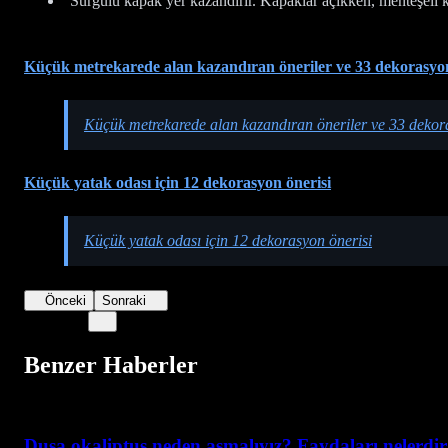
Sürgülü kapak yer kazandırır. Kapaklar açıkken, menteşeli k
Küçük metrekarede alan kazandıran öneriler ve 33 dekorasyon
Küçük metrekarede alan kazandıran öneriler ve 33 dekor
Küçük yatak odası için 12 dekorasyon önerisi
Küçük yatak odası için 12 dekorasyon önerisi
Önceki
Sonraki
Benzer Haberler
Duşa okaliptus neden asmalıyız? Faydaları nelerdi