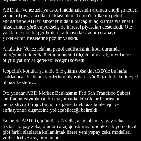
ABD'nin Venezuela'ya askeri müdahalesinin ardında enerji şirketleri
ve petrol piyasası odak noktası oldu. Trump'ın ülkenin petrol
endüstrisine ABD'li şirketlerin dahil olacağını açıklamasıyla enerji
hisselerinde görülen yükseliş de küresel piyasaları destekledi. Öte
yandan jeopolitik gerilimlerin artması da savunma sanayi
şirketlerinin hisselerine pozitif yansıdı.
Analistler, Venezuela'nın petrol endüstrisinin kötü durumda
olduğunu belirterek, üretimin önemli ölçüde artması için yıllar ve
büyük yatırımlar gerekebileceğini söyledi.
Jeopolitik konular şu anda öne çıkmış olsa da ABD'de bu hafta
açıklanacak istihdam verilerinin piyasaların yönü üzerinde belirleyici
olması bekleniyor.
Öte yandan ABD Merkez Bankasının Fed San Francisco Şubesi
tarafından yayımlanan bir araştırmada, büyük tarife artışının
belirsizliği artırdığı, bunun da genel talebi azaltabileceği ve
enflasyonun düşmesine yol açabileceği belirtildi.
Bu arada ABD'li çip üreticisi Nvidia, ajan tabanlı yapay zeka,
fiziksel yapay zeka, otonom araç geliştirme, robotik ve biyomedikal
gibi farklı alanlarda kullanılmak üzere yeni yapay zeka modelleri
veri setleri ve araçlarını tanıttı.