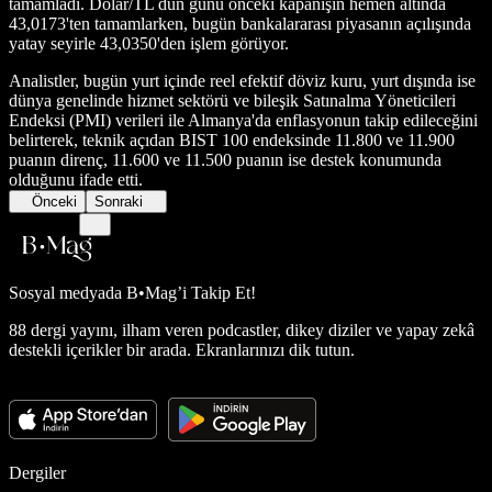
tamamladı. Dolar/TL dün günü önceki kapanışın hemen altında
43,0173'ten tamamlarken, bugün bankalararası piyasanın açılışında
yatay seyirle 43,0350'den işlem görüyor.
Analistler, bugün yurt içinde reel efektif döviz kuru, yurt dışında ise
dünya genelinde hizmet sektörü ve bileşik Satınalma Yöneticileri
Endeksi (PMI) verileri ile Almanya'da enflasyonun takip edileceğini
belirterek, teknik açıdan BIST 100 endeksinde 11.800 ve 11.900
puanın direnç, 11.600 ve 11.500 puanın ise destek konumunda
olduğunu ifade etti.
Önceki
Sonraki
Sosyal medyada
B•Mag’i Takip Et!
88 dergi yayını, ilham veren podcastler, dikey diziler ve yapay zekâ
destekli içerikler bir arada. Ekranlarınızı dik tutun.
Dergiler