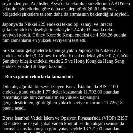
seyir izleniyor. Analistler, Asya'daki teknoloji şirketlerinin ABD'deki
teknoloji şirketlerine göre daha az talep gördüğünü belirterek,
bölgedeki şirketlere talebin daha da artmasının beklendiğini söyledi.
Japonya'da Nikkei 225 endeksi teknoloji, sanayi ve ihracat
şirketlerindeki yükselişlerin etkisiyle 52.456,03 puanla rekor
seviyeyi gördü. Güney Kore'de Kospi endeksi de 4.506,26 puanla
tüm zamanların en yüksek seviyesini test etti.
Söz konusu gelişmelerle kapanışa yakın Japonya'da Nikkei 225
endeksi yüzde 0,9, Güney Kore'de Kospi endeksi yüzde 0,7, Çin'de
Şanghay bileşik endeksi yüzde 2,5 ve Hong Kong'da Hang Seng
endeksi yüzde 1,8 değer kazandı.
- Borsa günü rekorlarla tamamladı
Dün alış ağırlıklı bir seyir izleyen Borsa İstanbul'da BIST 100
endeksi, günü yüzde 1,77 değer kazanarak 11.702,00 puandan
tamamlayarak tüm zamanların en yüksek kapanışını
gerçekleştirirken, gördüğü en yüksek seviye rekorunu 11.726,18
puana taşıdı.
Borsa İstanbul Vadeli İşlem ve Opsiyon Piyasası'nda (VİOP) BIST
30 endeksine dayalı şubat vadeli kontrat ise dün akşam seansında
normal seans kapanışına göre yatay seyirle 13.321,00 puandan