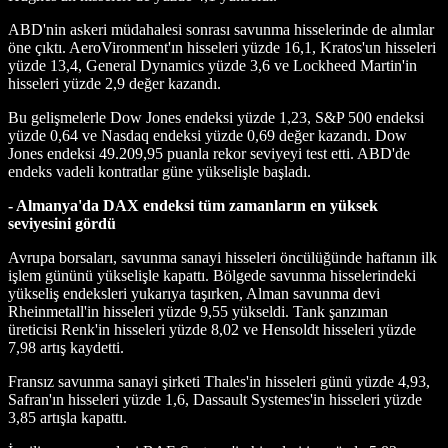
ABD'nin askeri müdahalesi sonrası savunma hisselerinde de alımlar
öne çıktı. AeroVironment'ın hisseleri yüzde 16,1, Kratos'un hisseleri
yüzde 13,4, General Dynamics yüzde 3,6 ve Lockheed Martin'in
hisseleri yüzde 2,9 değer kazandı.
Bu gelişmelerle Dow Jones endeksi yüzde 1,23, S&P 500 endeksi
yüzde 0,64 ve Nasdaq endeksi yüzde 0,69 değer kazandı. Dow
Jones endeksi 49.209,95 puanla rekor seviyeyi test etti. ABD'de
endeks vadeli kontratlar güne yükselişle başladı.
- Almanya'da DAX endeksi tüm zamanların en yüksek
seviyesini gördü
Avrupa borsaları, savunma sanayi hisseleri öncülüğünde haftanın ilk
işlem gününü yükselişle kapattı. Bölgede savunma hisselerindeki
yükseliş endeksleri yukarıya taşırken, Alman savunma devi
Rheinmetall'in hisseleri yüzde 9,55 yükseldi. Tank şanzıman
üreticisi Renk'in hisseleri yüzde 8,02 ve Hensoldt hisseleri yüzde
7,98 artış kaydetti.
Fransız savunma sanayi şirketi Thales'in hisseleri günü yüzde 4,93,
Safran'ın hisseleri yüzde 1,6, Dassault Systemes'in hisseleri yüzde
3,85 artışla kapattı.