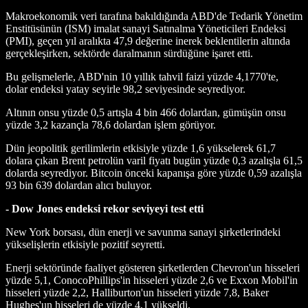
Makroekonomik veri tarafına bakıldığında ABD'de Tedarik Yönetim
Enstitüsünün (ISM) imalat sanayi Satınalma Yöneticileri Endeksi
(PMI), geçen yıl aralıkta 47,9 değerine inerek beklentilerin altında
gerçekleşirken, sektörde daralmanın sürdüğüne işaret etti.
Bu gelişmelerle, ABD'nin 10 yıllık tahvil faizi yüzde 4,1770'te,
dolar endeksi yatay seyirle 98,2 seviyesinde seyrediyor.
Altının onsu yüzde 0,5 artışla 4 bin 466 dolardan, gümüşün onsu
yüzde 3,2 kazançla 78,6 dolardan işlem görüyor.
Dün jeopolitik gerilimlerin etkisiyle yüzde 1,6 yükselerek 61,7
dolara çıkan Brent petrolün varil fiyatı bugün yüzde 0,3 azalışla 61,5
dolarda seyrediyor. Bitcoin önceki kapanışa göre yüzde 0,59 azalışla
93 bin 639 dolardan alıcı buluyor.
- Dow Jones endeksi rekor seviyeyi test etti
New York borsası, dün enerji ve savunma sanayi şirketlerindeki
yükselişlerin etkisiyle pozitif seyretti.
Enerji sektöründe faaliyet gösteren şirketlerden Chevron'un hisseleri
yüzde 5,1, ConocoPhillips'in hisseleri yüzde 2,6 ve Exxon Mobil'in
hisseleri yüzde 2,2, Halliburton'un hisseleri yüzde 7,8, Baker
Hughes'un hisseleri de yüzde 4,1 yükseldi.