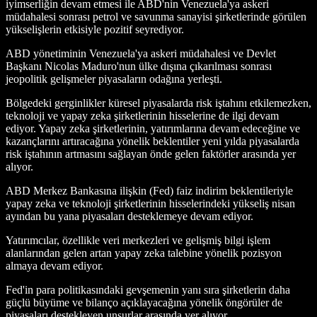
iyimserliğin devam etmesi ile ABD'nin Venezuela'ya askeri
müdahalesi sonrası petrol ve savunma sanayisi şirketlerinde görülen
yükselişlerin etkisiyle pozitif seyrediyor.
ABD yönetiminin Venezuela'ya askeri müdahalesi ve Devlet
Başkanı Nicolas Maduro'nun ülke dışına çıkarılması sonrası
jeopolitik gelişmeler piyasaların odağına yerleşti.
Bölgedeki gerginlikler küresel piyasalarda risk iştahını etkilemezken,
teknoloji ve yapay zeka şirketlerinin hisselerine de ilgi devam
ediyor. Yapay zeka şirketlerinin, yatırımlarına devam edeceğine ve
kazançlarını artıracağına yönelik beklentiler yeni yılda piyasalarda
risk iştahının artmasını sağlayan önde gelen faktörler arasında yer
alıyor.
ABD Merkez Bankasına ilişkin (Fed) faiz indirim beklentileriyle
yapay zeka ve teknoloji şirketlerinin hisselerindeki yükseliş nisan
ayından bu yana piyasaları desteklemeye devam ediyor.
Yatırımcılar, özellikle veri merkezleri ve gelişmiş bilgi işlem
alanlarından gelen artan yapay zeka talebine yönelik pozisyon
almaya devam ediyor.
Fed'in para politikasındaki gevşemenin yanı sıra şirketlerin daha
güçlü büyüme ve bilanço açıklayacağına yönelik öngörüler de
piyasaları destekleyen unsurlar arasında yer alıyor.