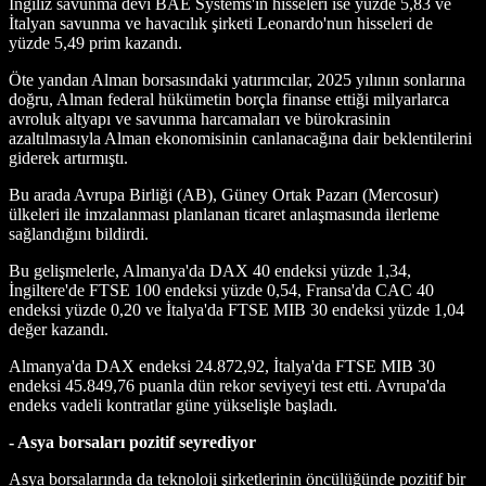
İngiliz savunma devi BAE Systems'in hisseleri ise yüzde 5,83 ve
İtalyan savunma ve havacılık şirketi Leonardo'nun hisseleri de
yüzde 5,49 prim kazandı.
Öte yandan Alman borsasındaki yatırımcılar, 2025 yılının sonlarına
doğru, Alman federal hükümetin borçla finanse ettiği milyarlarca
avroluk altyapı ve savunma harcamaları ve bürokrasinin
azaltılmasıyla Alman ekonomisinin canlanacağına dair beklentilerini
giderek artırmıştı.
Bu arada Avrupa Birliği (AB), Güney Ortak Pazarı (Mercosur)
ülkeleri ile imzalanması planlanan ticaret anlaşmasında ilerleme
sağlandığını bildirdi.
Bu gelişmelerle, Almanya'da DAX 40 endeksi yüzde 1,34,
İngiltere'de FTSE 100 endeksi yüzde 0,54, Fransa'da CAC 40
endeksi yüzde 0,20 ve İtalya'da FTSE MIB 30 endeksi yüzde 1,04
değer kazandı.
Almanya'da DAX endeksi 24.872,92, İtalya'da FTSE MIB 30
endeksi 45.849,76 puanla dün rekor seviyeyi test etti. Avrupa'da
endeks vadeli kontratlar güne yükselişle başladı.
- Asya borsaları pozitif seyrediyor
Asya borsalarında da teknoloji şirketlerinin öncülüğünde pozitif bir