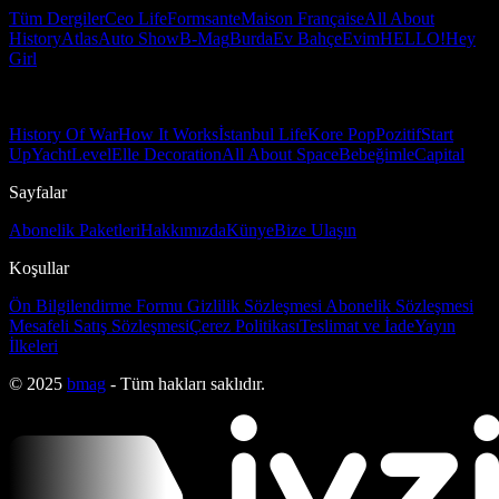
Tüm Dergiler
Ceo Life
Formsante
Maison Française
All About
History
Atlas
Auto Show
B-Mag
Burda
Ev Bahçe
Evim
HELLO!
Hey
Girl
History Of War
How It Works
İstanbul Life
Kore Pop
Pozitif
Start
Up
Yacht
Level
Elle Decoration
All About Space
Bebeğimle
Capital
Sayfalar
Abonelik Paketleri
Hakkımızda
Künye
Bize Ulaşın
Koşullar
Ön Bilgilendirme Formu
Gizlilik Sözleşmesi
Abonelik Sözleşmesi
Mesafeli Satış Sözleşmesi
Çerez Politikası
Teslimat ve İade
Yayın
İlkeleri
© 2025
bmag
- Tüm hakları saklıdır.