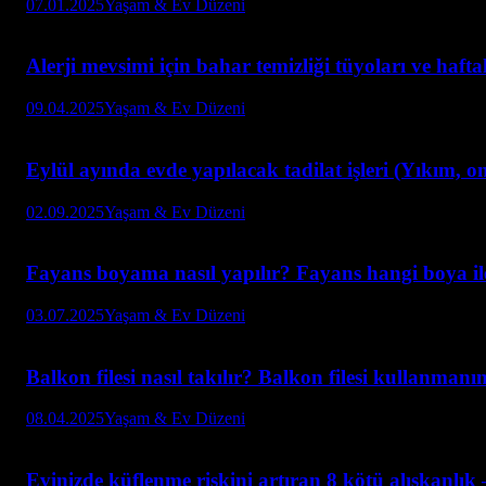
07.01.2025
Yaşam & Ev Düzeni
Alerji mevsimi için bahar temizliği tüyoları ve hafta
09.04.2025
Yaşam & Ev Düzeni
Eylül ayında evde yapılacak tadilat işleri (Yıkım, o
02.09.2025
Yaşam & Ev Düzeni
Fayans boyama nasıl yapılır? Fayans hangi boya il
03.07.2025
Yaşam & Ev Düzeni
Balkon filesi nasıl takılır? Balkon filesi kullanmanı
08.04.2025
Yaşam & Ev Düzeni
Evinizde küflenme riskini artıran 8 kötü alışkanlı