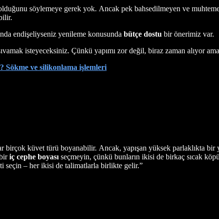
 olduğunu söylemeye gerek yok. Ancak pek bahsedilmeyen ve muhtemele
lir.
nda endişeliyseniz yenileme konusunda
bütçe dostu
bir önerimiz var.
sıvamak isteyeceksiniz. Çünkü yapımı zor değil, biraz zaman alıyor ama
r? Sökme ve silikonlama işlemleri
ar birçok küvet türü boyanabilir. Ancak, yapışan yüksek parlaklıkta bi
bir
iç cephe boyası
seçmeyin, çünkü bunların ikisi de birkaç sıcak kö
 seçin – her ikisi de talimatlarla birlikte gelir.”