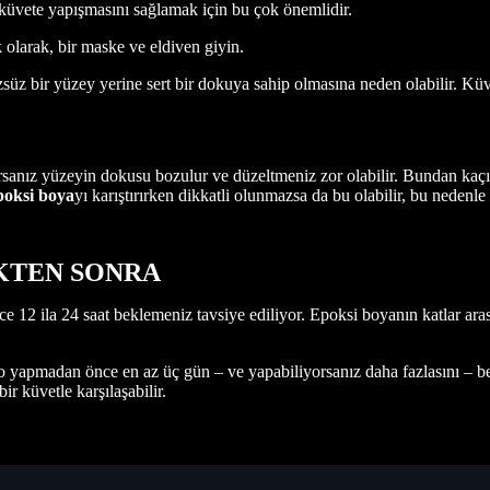
üvete yapışmasını sağlamak için bu çok önemlidir.
larak, bir maske ve eldiven giyin.
 bir yüzey yerine sert bir dokuya sahip olmasına neden olabilir. Küvet
anız yüzeyin dokusu bozulur ve düzeltmeniz zor olabilir. Bundan kaçı
oksi boya
yı karıştırırken dikkatli olunmazsa da bu olabilir, bu nedenle
İKTEN SONRA
ce 12 ila 24 saat beklemeniz tavsiye ediliyor. Epoksi boyanın katlar ara
o yapmadan önce en az üç gün – ve yapabiliyorsanız daha fazlasını – be
r küvetle karşılaşabilir.