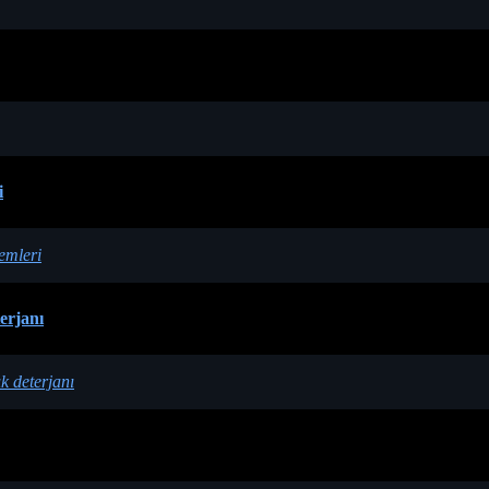
i
lemleri
terjanı
ık deterjanı