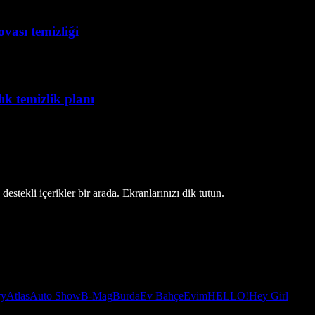
vası temizliği
lık temizlik planı
estekli içerikler bir arada. Ekranlarınızı dik tutun.
ry
Atlas
Auto Show
B-Mag
Burda
Ev Bahçe
Evim
HELLO!
Hey Girl