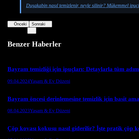
Duşakabin nasıl temizlenir, neyle silinir? Mükemmel ipuçl
Önceki
Sonraki
Benzer Haberler
Bayram temizliği için ipuçları: Detaylarla tüm adım
09.04.2024
Yaşam & Ev Düzeni
Bayram öncesi derinlemesine temizlik için basit ama
08.04.2023
Yaşam & Ev Düzeni
Çöp kovası kokusu nasıl giderilir? İşte pratik çöp ko