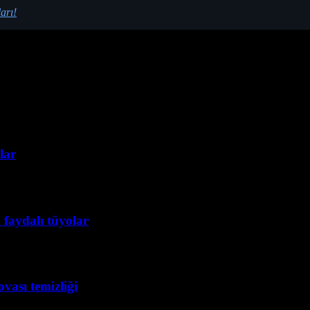
arı!
lar
 faydalı tüyolar
vası temizliği