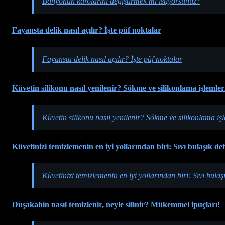
Banyonun karolarını değiştirmek mi istiyorsunuz?
Fayansta delik nasıl açılır? İşte püf noktalar
Fayansta delik nasıl açılır? İşte püf noktalar
Küvetin silikonu nasıl yenilenir? Sökme ve silikonlama işlemler
Küvetin silikonu nasıl yenilenir? Sökme ve silikonlama iş
Küvetinizi temizlemenin en iyi yollarından biri: Sıvı bulaşık de
Küvetinizi temizlemenin en iyi yollarından biri: Sıvı bulaş
Duşakabin nasıl temizlenir, neyle silinir? Mükemmel ipuçları!