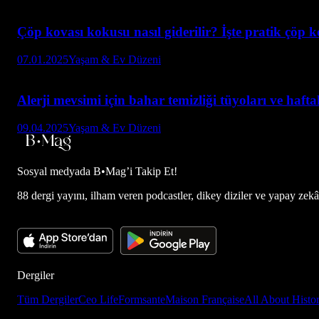
Çöp kovası kokusu nasıl giderilir? İşte pratik çöp ko
07.01.2025
Yaşam & Ev Düzeni
Alerji mevsimi için bahar temizliği tüyoları ve hafta
09.04.2025
Yaşam & Ev Düzeni
Sosyal medyada
B•Mag’i Takip Et!
88 dergi yayını, ilham veren podcastler, dikey diziler ve yapay zekâ d
Dergiler
Tüm Dergiler
Ceo Life
Formsante
Maison Française
All About Histo