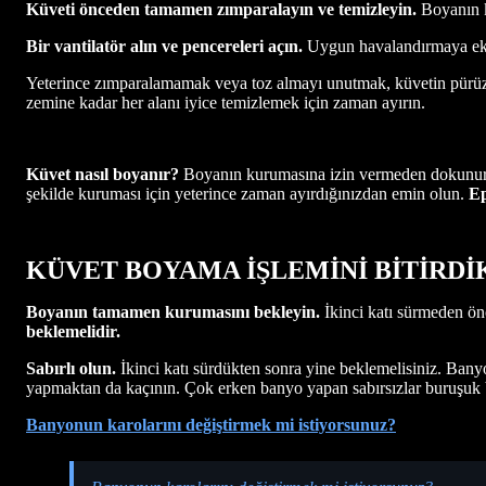
Küveti önceden tamamen zımparalayın ve temizleyin.
Boyanın k
Bir vantilatör alın ve pencereleri açın.
Uygun havalandırmaya ek o
Yeterince zımparalamamak veya toz almayı unutmak, küvetin pürüzsüz
zemine kadar her alanı iyice temizlemek için zaman ayırın.
Küvet nasıl boyanır?
Boyanın kurumasına izin vermeden dokunurs
şekilde kuruması için yeterince zaman ayırdığınızdan emin olun.
Ep
KÜVET BOYAMA İŞLEMİNİ BİTİRD
Boyanın tamamen kurumasını bekleyin.
İkinci katı sürmeden ön
beklemelidir.
Sabırlı olun.
İkinci katı sürdükten sonra yine beklemelisiniz. Bany
yapmaktan da kaçının. Çok erken banyo yapan sabırsızlar buruşuk bi
Banyonun karolarını değiştirmek mi istiyorsunuz?