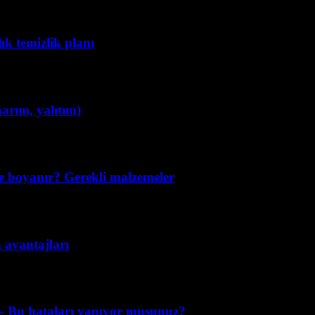
lık temizlik planı
narım, yalıtım)
e boyanır? Gerekli malzemeler
n avantajları
k – Bu hataları yapıyor musunuz?