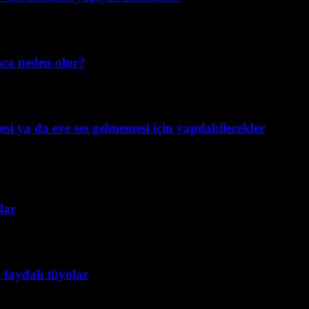
nca neden olur?
si ya da eve ses gelmemesi için yapılabilecekler
lar
 faydalı tüyolar