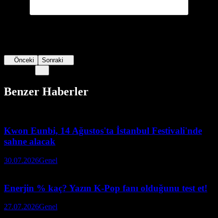
Önceki
Sonraki
Benzer Haberler
Kwon Eunbi, 14 Ağustos'ta İstanbul Festivali'nde
sahne alacak
30.07.2026
Genel
Enerjin % kaç? Yazın K-Pop fanı olduğunu test et!
27.07.2026
Genel