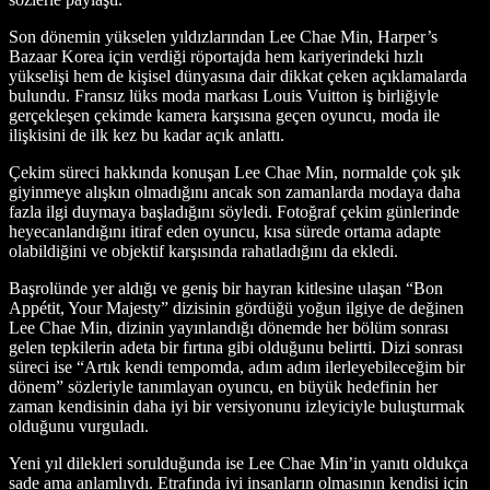
Son dönemin yükselen yıldızlarından Lee Chae Min, Harper’s
Bazaar Korea için verdiği röportajda hem kariyerindeki hızlı
yükselişi hem de kişisel dünyasına dair dikkat çeken açıklamalarda
bulundu. Fransız lüks moda markası Louis Vuitton iş birliğiyle
gerçekleşen çekimde kamera karşısına geçen oyuncu, moda ile
ilişkisini de ilk kez bu kadar açık anlattı.
Çekim süreci hakkında konuşan Lee Chae Min, normalde çok şık
giyinmeye alışkın olmadığını ancak son zamanlarda modaya daha
fazla ilgi duymaya başladığını söyledi. Fotoğraf çekim günlerinde
heyecanlandığını itiraf eden oyuncu, kısa sürede ortama adapte
olabildiğini ve objektif karşısında rahatladığını da ekledi.
Başrolünde yer aldığı ve geniş bir hayran kitlesine ulaşan “Bon
Appétit, Your Majesty” dizisinin gördüğü yoğun ilgiye de değinen
Lee Chae Min, dizinin yayınlandığı dönemde her bölüm sonrası
gelen tepkilerin adeta bir fırtına gibi olduğunu belirtti. Dizi sonrası
süreci ise “Artık kendi tempomda, adım adım ilerleyebileceğim bir
dönem” sözleriyle tanımlayan oyuncu, en büyük hedefinin her
zaman kendisinin daha iyi bir versiyonunu izleyiciyle buluşturmak
olduğunu vurguladı.
Yeni yıl dilekleri sorulduğunda ise Lee Chae Min’in yanıtı oldukça
sade ama anlamlıydı. Etrafında iyi insanların olmasının kendisi için