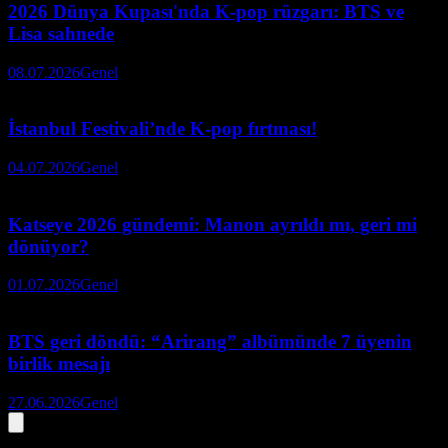
2026 Dünya Kupası'nda K-pop rüzgarı: BTS ve
Lisa sahnede
08.07.2026
Genel
İstanbul Festivali’nde K-pop fırtınası!
04.07.2026
Genel
Katseye 2026 gündemi: Manon ayrıldı mı, geri mi
dönüyor?
01.07.2026
Genel
BTS geri döndü: “Arirang” albümünde 7 üyenin
birlik mesajı
27.06.2026
Genel