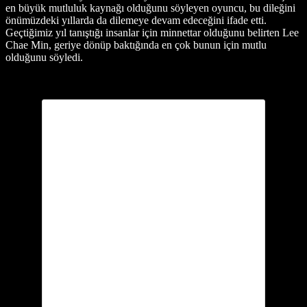
en büyük mutluluk kaynağı olduğunu söyleyen oyuncu, bu dileğini
önümüzdeki yıllarda da dilemeye devam edeceğini ifade etti.
Geçtiğimiz yıl tanıştığı insanlar için minnettar olduğunu belirten Lee
Chae Min, geriye dönüp baktığında en çok bunun için mutlu
olduğunu söyledi.