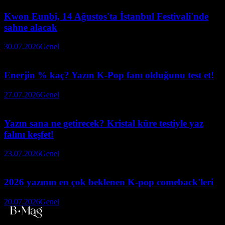
Kwon Eunbi, 14 Ağustos'ta İstanbul Festivali'nde
sahne alacak
30.07.2026
Genel
Enerjin % kaç? Yazın K-Pop fanı olduğunu test et!
27.07.2026
Genel
Yazın sana ne getirecek? Kristal küre testiyle yaz
falını keşfet!
23.07.2026
Genel
2026 yazının en çok beklenen K-pop comeback'leri
20.07.2026
Genel