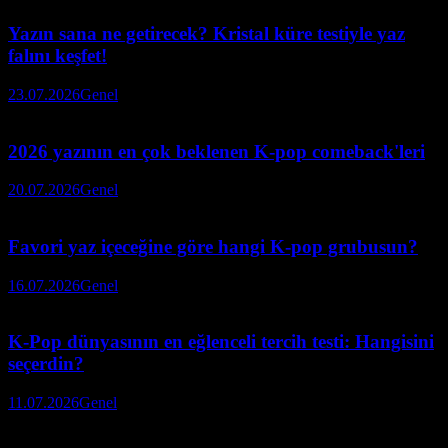
Yazın sana ne getirecek? Kristal küre testiyle yaz
falını keşfet!
23.07.2026
Genel
2026 yazının en çok beklenen K-pop comeback'leri
20.07.2026
Genel
Favori yaz içeceğine göre hangi K-pop grubusun?
16.07.2026
Genel
K-Pop dünyasının en eğlenceli tercih testi: Hangisini
seçerdin?
11.07.2026
Genel