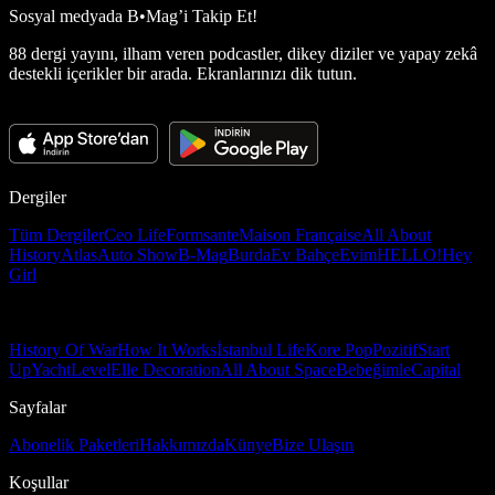
Sosyal medyada
B•Mag’i Takip Et!
88 dergi yayını, ilham veren podcastler, dikey diziler ve yapay zekâ
destekli içerikler bir arada. Ekranlarınızı dik tutun.
Dergiler
Tüm Dergiler
Ceo Life
Formsante
Maison Française
All About
History
Atlas
Auto Show
B-Mag
Burda
Ev Bahçe
Evim
HELLO!
Hey
Girl
History Of War
How It Works
İstanbul Life
Kore Pop
Pozitif
Start
Up
Yacht
Level
Elle Decoration
All About Space
Bebeğimle
Capital
Sayfalar
Abonelik Paketleri
Hakkımızda
Künye
Bize Ulaşın
Koşullar