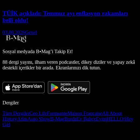
TÜİK açıkladı: Temmuz ayı enflasyon rakamları
belli oldu!
03.08.2026
Genel
Sosyal medyada
B•Mag’i Takip Et!
88 dergi yayını, ilham veren podcastler, dikey diziler ve yapay zekâ
destekli içerikler bir arada. Ekranlarınızı dik tutun.
Dergiler
Tüm Dergiler
Ceo Life
Formsante
Maison Française
All About
History
Atlas
Auto Show
B-Mag
Burda
Ev Bahçe
Evim
HELLO!
Hey
Girl