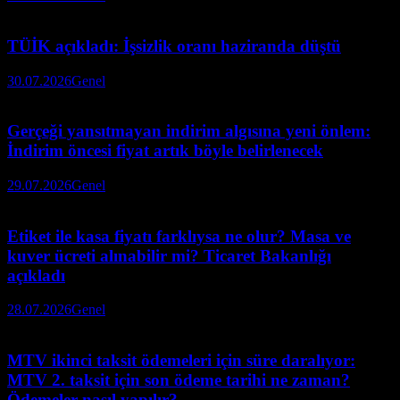
TÜİK açıkladı: İşsizlik oranı haziranda düştü
30.07.2026
Genel
Gerçeği yansıtmayan indirim algısına yeni önlem:
İndirim öncesi fiyat artık böyle belirlenecek
29.07.2026
Genel
Etiket ile kasa fiyatı farklıysa ne olur? Masa ve
kuver ücreti alınabilir mi? Ticaret Bakanlığı
açıkladı
28.07.2026
Genel
MTV ikinci taksit ödemeleri için süre daralıyor:
MTV 2. taksit için son ödeme tarihi ne zaman?
Ödemeler nasıl yapılır?