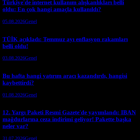
Türkiye'de internet kullanım alışkanlıkları belli
oldu: En çok hangi amaçla kullanıldı?
05.08.2026
Genel
TÜİK açıkladı: Temmuz ayı enflasyon rakamları
belli oldu!
03.08.2026
Genel
Bu hafta hangi yatırım aracı kazandırdı, hangisi
kaybettirdi?
01.08.2026
Genel
12. Yargı Paketi Resmi Gazete'de yayımlandı: IBAN
mağdurlarına ceza indirimi geliyor! Pakette başka
neler var?
31.07.2026
Genel