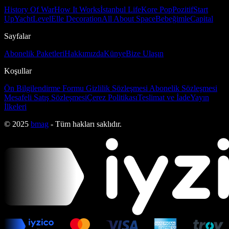
History Of War
How It Works
İstanbul Life
Kore Pop
Pozitif
Start
Up
Yacht
Level
Elle Decoration
All About Space
Bebeğimle
Capital
Sayfalar
Abonelik Paketleri
Hakkımızda
Künye
Bize Ulaşın
Koşullar
Ön Bilgilendirme Formu
Gizlilik Sözleşmesi
Abonelik Sözleşmesi
Mesafeli Satış Sözleşmesi
Çerez Politikası
Teslimat ve İade
Yayın
İlkeleri
© 2025
bmag
- Tüm hakları saklıdır.