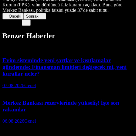
Kurulu (PPK), yılın dördüncü faiz kararını açıkladı. Buna göre
Merkez Bankası, politika faizini yüzde 37'de sabit tuttu.
Önceki
Sonraki
Benzer Haberler
Evim sisteminde yeni şartlar ve kısıtlamalar
gündemde: Finansman limitleri değişecek mi, yeni
kurallar neler?
07.08.2026
Genel
Merkez Bankası rezervlerinde yükseliş! İşte son
rakamlar
06.08.2026
Genel