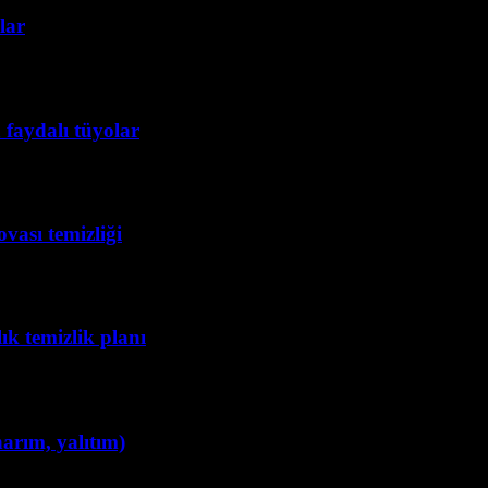
lar
 faydalı tüyolar
vası temizliği
lık temizlik planı
narım, yalıtım)