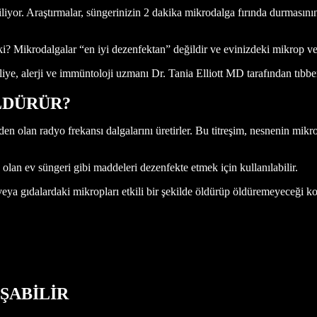
liyor. Araştırmalar, süngerinizin 2 dakika mikrodalga fırında durmasının 
? Mikrodalgalar “en iyi dezenfektan” değildir ve evinizdeki mikrop ve v
 alerji ve immüntoloji uzmanı Dr. Tania Elliott MD tarafından tıbben
LDÜRÜR?
den olan radyo frekansı dalgalarını üretirler. Bu titreşim, nesnenin mikr
 olan ev süngeri gibi maddeleri dezenfekte etmek için kullanılabilir.
 veya gıdalardaki mikropları etkili bir şekilde öldürüp öldüremeyeceği 
ŞABİLİR