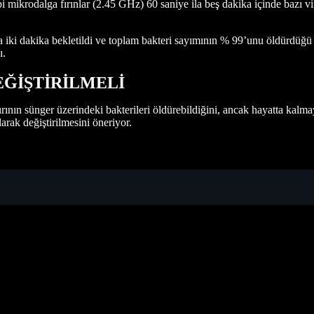
krodalga fırınlar (2.45 GHz) 60 saniye ila beş dakika içinde bazı virü
da iki dakika bekletildi ve toplam bakteri sayımının % 99’unu öldürdüğ
ı.
ĞİŞTİRİLMELİ
rının sünger üzerindeki bakterileri öldürebildiğini, ancak hayatta kalmay
larak değiştirilmesini öneriyor.