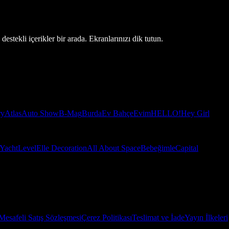
estekli içerikler bir arada. Ekranlarınızı dik tutun.
ry
Atlas
Auto Show
B-Mag
Burda
Ev Bahçe
Evim
HELLO!
Hey Girl
Yacht
Level
Elle Decoration
All About Space
Bebeğimle
Capital
Mesafeli Satış Sözleşmesi
Çerez Politikası
Teslimat ve İade
Yayın İlkeleri