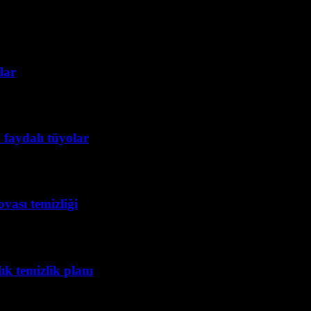
lar
 faydalı tüyolar
vası temizliği
lık temizlik planı