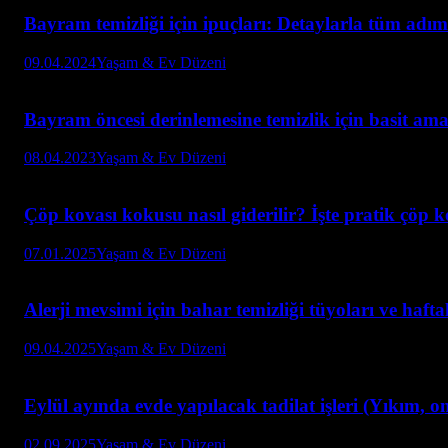
Bayram temizliği için ipuçları: Detaylarla tüm adım
09.04.2024
Yaşam & Ev Düzeni
Bayram öncesi derinlemesine temizlik için basit ama
08.04.2023
Yaşam & Ev Düzeni
Çöp kovası kokusu nasıl giderilir? İşte pratik çöp ko
07.01.2025
Yaşam & Ev Düzeni
Alerji mevsimi için bahar temizliği tüyoları ve hafta
09.04.2025
Yaşam & Ev Düzeni
Eylül ayında evde yapılacak tadilat işleri (Yıkım, o
02.09.2025
Yaşam & Ev Düzeni