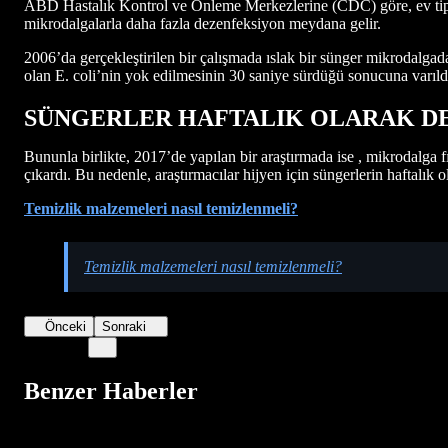
ABD Hastalık Kontrol ve Önleme Merkezlerine (CDC) göre, ev tipi mi
mikrodalgalarla daha fazla dezenfeksiyon meydana gelir.
2006’da gerçekleştirilen bir çalışmada ıslak bir sünger mikrodalga
olan E. coli’nin yok edilmesinin 30 saniye sürdüğü sonucuna varıld
SÜNGERLER HAFTALIK OLARAK DE
Bununla birlikte, 2017’de yapılan bir araştırmada ise , mikrodalga fı
çıkardı. Bu nedenle, araştırmacılar hijyen için süngerlerin haftalık o
Temizlik malzemeleri nasıl temizlenmeli?
Temizlik malzemeleri nasıl temizlenmeli?
Önceki
Sonraki
Benzer Haberler