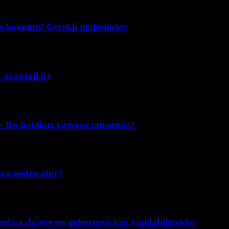
e boyanır? Gerekli malzemeler
n avantajları
k – Bu hataları yapıyor musunuz?
nca neden olur?
si ya da eve ses gelmemesi için yapılabilecekler