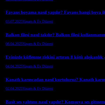
Fayans boyama nasıl yapılır? Fayans hangi boya il
03.07.2025
Yaşam & Ev Düzeni
Balkon filesi nasıl takılır? Balkon filesi kullanmanı
08.04.2025
Yaşam & Ev Düzeni
Evinizde küflenme riskini artıran 8 kötü alışkanlı
04.04.2025
Yaşam & Ev Düzeni
Kanatlı karıncadan nasıl kurtuluruz? Kanatlı karı
02.04.2025
Yaşam & Ev Düzeni
Basit ses yalıtımı nasıl yapılır? Komşuya ses gitmeme