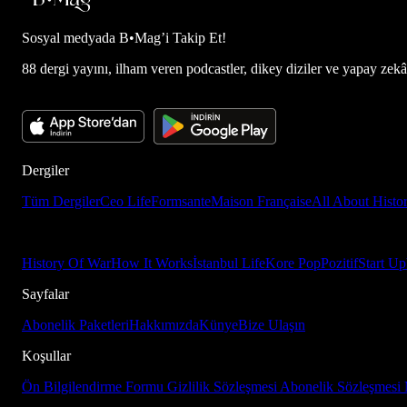
Sosyal medyada
B•Mag’i Takip Et!
88 dergi yayını, ilham veren podcastler, dikey diziler ve yapay zekâ d
Dergiler
Tüm Dergiler
Ceo Life
Formsante
Maison Française
All About Histo
History Of War
How It Works
İstanbul Life
Kore Pop
Pozitif
Start Up
Sayfalar
Abonelik Paketleri
Hakkımızda
Künye
Bize Ulaşın
Koşullar
Ön Bilgilendirme Formu
Gizlilik Sözleşmesi
Abonelik Sözleşmesi