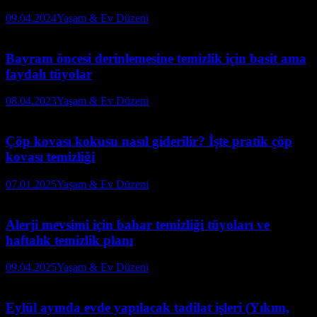
09.04.2024
Yaşam & Ev Düzeni
Bayram öncesi derinlemesine temizlik için basit ama
faydalı tüyolar
08.04.2023
Yaşam & Ev Düzeni
Çöp kovası kokusu nasıl giderilir? İşte pratik çöp
kovası temizliği
07.01.2025
Yaşam & Ev Düzeni
Alerji mevsimi için bahar temizliği tüyoları ve
haftalık temizlik planı
09.04.2025
Yaşam & Ev Düzeni
Eylül ayında evde yapılacak tadilat işleri (Yıkım,