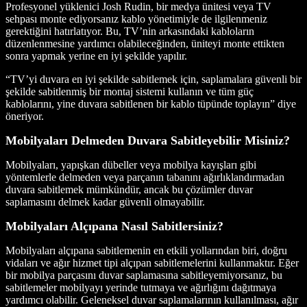
Profesyonel yüklenici Josh Rudin, bir medya ünitesi veya TV
sehpası monte ediyorsanız kablo yönetimiyle de ilgilenmeniz
gerektiğini hatırlatıyor. Bu, TV’nin arkasındaki kabloların
düzenlenmesine yardımcı olabileceğinden, üniteyi monte ettikten
sonra yapmak yerine en iyi şekilde yapılır.
“TV’yi duvara en iyi şekilde sabitlemek için, saplamalara güvenli bir
şekilde sabitlenmiş bir montaj sistemi kullanın ve tüm güç
kablolarını, yine duvara sabitlenen bir kablo tüpünde toplayın” diye
öneriyor.
Mobilyaları Delmeden Duvara Sabitleyebilir Misiniz?
Mobilyaları, yapışkan dübeller veya mobilya kayışları gibi
yöntemlerle delmeden veya parçanın tabanını ağırlıklandırmadan
duvara sabitlemek mümkündür, ancak bu çözümler duvar
saplamasını delmek kadar güvenli olmayabilir.
Mobilyaları Alçıpana Nasıl Sabitlersiniz?
Mobilyaları alçıpana sabitlemenin en etkili yollarından biri, doğru
vidaları ve ağır hizmet tipi alçıpan sabitlemelerini kullanmaktır. Eğer
bir mobilya parçasını duvar saplamasına sabitleyemiyorsanız, bu
sabitlemeler mobilyayı yerinde tutmaya ve ağırlığını dağıtmaya
yardımcı olabilir. Geleneksel duvar saplamalarının kullanılması, ağır