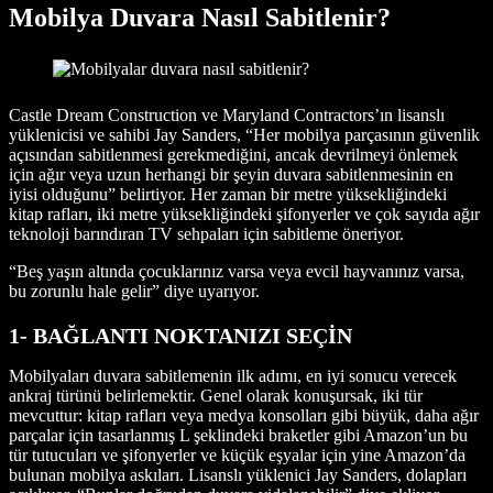
Mobilya Duvara Nasıl Sabitlenir?
Castle Dream Construction ve Maryland Contractors’ın lisanslı
yüklenicisi ve sahibi Jay Sanders, “Her mobilya parçasının güvenlik
açısından sabitlenmesi gerekmediğini, ancak devrilmeyi önlemek
için ağır veya uzun herhangi bir şeyin duvara sabitlenmesinin en
iyisi olduğunu” belirtiyor. Her zaman bir metre yüksekliğindeki
kitap rafları, iki metre yüksekliğindeki şifonyerler ve çok sayıda ağır
teknoloji barındıran TV sehpaları için sabitleme öneriyor.
“Beş yaşın altında çocuklarınız varsa veya evcil hayvanınız varsa,
bu zorunlu hale gelir” diye uyarıyor.
1- BAĞLANTI NOKTANIZI SEÇİN
Mobilyaları duvara sabitlemenin ilk adımı, en iyi sonucu verecek
ankraj türünü belirlemektir. Genel olarak konuşursak, iki tür
mevcuttur: kitap rafları veya medya konsolları gibi büyük, daha ağır
parçalar için tasarlanmış L şeklindeki braketler gibi Amazon’un bu
tür tutucuları ve şifonyerler ve küçük eşyalar için yine Amazon’da
bulunan mobilya askıları. Lisanslı yüklenici Jay Sanders, dolapları