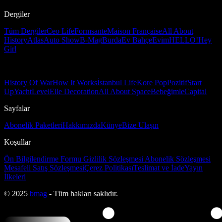
Dergiler
Tüm Dergiler
Ceo Life
Formsante
Maison Française
All About
History
Atlas
Auto Show
B-Mag
Burda
Ev Bahçe
Evim
HELLO!
Hey
Girl
History Of War
How It Works
İstanbul Life
Kore Pop
Pozitif
Start
Up
Yacht
Level
Elle Decoration
All About Space
Bebeğimle
Capital
Sayfalar
Abonelik Paketleri
Hakkımızda
Künye
Bize Ulaşın
Koşullar
Ön Bilgilendirme Formu
Gizlilik Sözleşmesi
Abonelik Sözleşmesi
Mesafeli Satış Sözleşmesi
Çerez Politikası
Teslimat ve İade
Yayın
İlkeleri
© 2025
bmag
- Tüm hakları saklıdır.