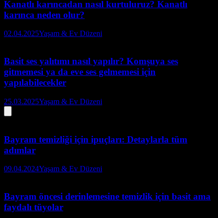
Kanatlı karıncadan nasıl kurtuluruz? Kanatlı
karınca neden olur?
02.04.2025
Yaşam & Ev Düzeni
Basit ses yalıtımı nasıl yapılır? Komşuya ses
gitmemesi ya da eve ses gelmemesi için
yapılabilecekler
25.03.2025
Yaşam & Ev Düzeni
Bayram temizliği için ipuçları: Detaylarla tüm
adımlar
09.04.2024
Yaşam & Ev Düzeni
Bayram öncesi derinlemesine temizlik için basit ama
faydalı tüyolar