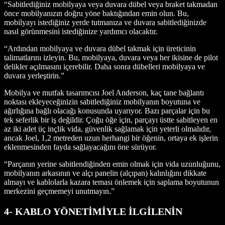
“Sabitlediğiniz mobilyaya veya duvara dübel veya braket takmadan
önce mobilyanızın doğru yöne baktığından emin olun. Bu,
mobilyayı istediğiniz yerde tutmanıza ve duvara sabitlediğinizde
nasıl görünmesini istediğinize yardımcı olacaktır.
“Ardından mobilyaya ve duvara dübel takmak için üreticinin
talimatlarını izleyin. Bu, mobilyaya, duvara veya her ikisine de pilot
delikler açılmasını içerebilir. Daha sonra dübelleri mobilyaya ve
duvara yerleştirin.”
Mobilya ve mutfak tasarımcısı Joel Anderson, kaç tane bağlantı
noktası ekleyeceğinizin sabitlediğiniz mobilyanın boyutuna ve
ağırlığına bağlı olacağı konusunda uyarıyor. Bazı parçalar için bu
tek seferlik bir iş değildir. Çoğu öğe için, parçayı üstte sabitleyen en
az iki adet üç inçlik vida, güvenlik sağlamak için yeterli olmalıdır,
ancak Joel, 1,2 metreden uzun herhangi bir öğenin, ortaya ek işlerin
eklenmesinden fayda sağlayacağını öne sürüyor.
“Parçanın yerine sabitlendiğinden emin olmak için vida uzunluğunu,
mobilyanın arkasının ve alçı panelin (alçıpan) kalınlığını dikkate
almayı ve kablolarla kazara teması önlemek için saplama boyutunun
merkezini geçmemeyi unutmayın.”
4- KABLO YÖNETİMİYLE İLGİLENİN