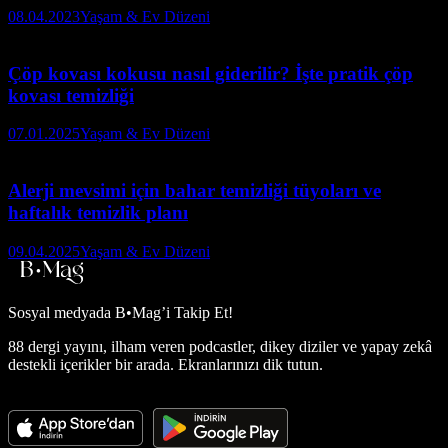
08.04.2023
Yaşam & Ev Düzeni
Çöp kovası kokusu nasıl giderilir? İşte pratik çöp
kovası temizliği
07.01.2025
Yaşam & Ev Düzeni
Alerji mevsimi için bahar temizliği tüyoları ve
haftalık temizlik planı
09.04.2025
Yaşam & Ev Düzeni
Sosyal medyada
B•Mag’i Takip Et!
88 dergi yayını, ilham veren podcastler, dikey diziler ve yapay zekâ
destekli içerikler bir arada. Ekranlarınızı dik tutun.