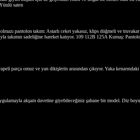
 Yünlü saten
mazı pantolon takım: Astarlı ceket yakasız, klips düğmeli ve truvakar ko
ıyla takımın sadeliğine hareket katıyor. 109 112B 125A Kumaş: Pantolo
peli parça omuz ve yan dikişlerin arasından çıkıyor. Yaka kenarındaki 
gulamayla akşam davetine giyebileceğiniz şahane bir model. Diz boyu e