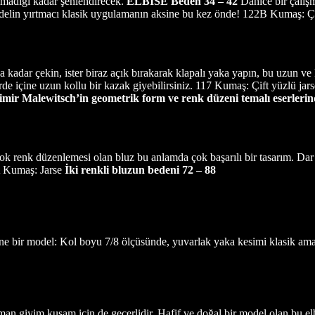
 olmadığı kadar şenlendirecek.
ELBİSE
Beden 34 – 42
Dahice bir çalışm
ı modelin yırtmacı klasik uygulamanın aksine bu kez önde! 122B Kumaş: Çi
 kadar çekin, ister biraz açık bırakarak klapalı yaka yapın, bu uzun ve ko
erde içine uzun kollu bir kazak giyebilirsiniz. 117 Kumaş: Çift yüzlü jar
asimir Malewitsch’in geometrik form ve renk düzeni temalı eserleri
lok renk düzenlemesi olan bluz bu anlamda çok başarılı bir tasarım. Dar ke
4A Kumaş: Jarse
İki renkli bluzun bedeni 72 – 88
e bir model: Kol boyu 7/8 ölçüsünde, yuvarlak yaka kesimi klasik ama 
an giyim kuşam için de geçerlidir. Hafif ve doğal bir model olan bu elb