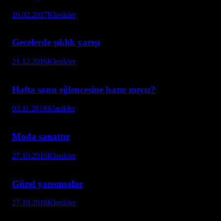
16.02.2017
Klasikler
Gecelerde şıklık yarışı
21.12.2016
Klasikler
Hafta sonu eğlencesine hazır mıyız?
03.11.2016
Klasikler
Moda sanattır
27.10.2016
Klasikler
Güzel yansımalar
27.10.2016
Klasikler