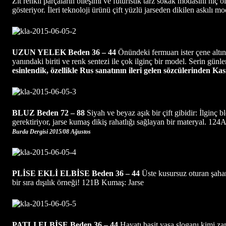
Zıt renkli parçaların bileşimi ve futuristik tarz sokak modasını hiç
gösteriyor. İleri teknoloji ürünü çift yüzlü jarseden dikilen askıl
UZUN YELEK
Beden 36 – 44
Önündeki fermuarı ister çene altına
yanındaki biriti ve renk sentezi ile çok ilginç bir model. Serin günl
esinlendik, özellikle Rus sanatının ileri gelen sözcülerinden K
BLUZ
Beden 72 – 88
Siyah ve beyaz aşık bir çift gibidir: İlginç b
gerektiriyor, jarse kumaş dikiş rahatlığı sağlayan bir materyal. 12
Burda Dergisi 2015/08 Ağustos
PLİSE EKLİ ELBİSE
Beden 36 – 44
Üste kusursuz oturan şahan
bir sıra dışılık örneği! 121B Kumaş: Jarse
PATLI ELBİSE
Beden 36 – 44
Hayatı basit yaşa sloganı kimi zam