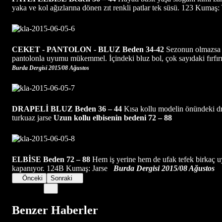
yaka ve kol ağızlarına dönen zıt renkli patlar tek süsü. 123 Kumaş:
CEKET - PANTOLON - BLUZ
Beden 34-42
Sezonun olmazsa ol
pantolonla uyumu mükemmel. İçindeki bluz bol, çok sayıdaki fırfır
Burda Dergisi 2015/08 Ağustos
DRAPELİ BLUZ
Beden 36 – 44
Kısa kollu modelin önündeki dra
turkuaz jarse
Uzun kollu elbisenin bedeni 72 – 88
ELBİSE
Beden 72 – 88
Hem iş yerine hem de ufak tefek birkaç uy
kapanıyor. 124B Kumaş: Jarse
Burda Dergisi 2015/08 Ağustos
Önceki
Sonraki
Benzer Haberler