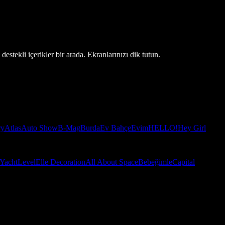
estekli içerikler bir arada. Ekranlarınızı dik tutun.
ry
Atlas
Auto Show
B-Mag
Burda
Ev Bahçe
Evim
HELLO!
Hey Girl
Yacht
Level
Elle Decoration
All About Space
Bebeğimle
Capital