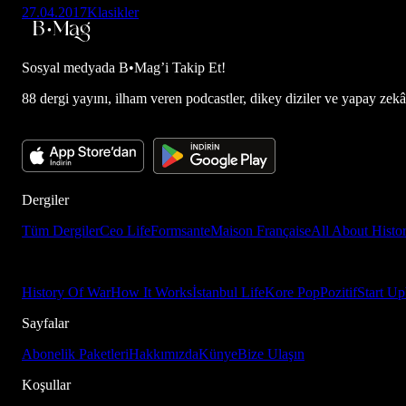
27.04.2017
Klasikler
Sosyal medyada
B•Mag’i Takip Et!
88 dergi yayını, ilham veren podcastler, dikey diziler ve yapay zekâ d
Dergiler
Tüm Dergiler
Ceo Life
Formsante
Maison Française
All About Histo
History Of War
How It Works
İstanbul Life
Kore Pop
Pozitif
Start Up
Sayfalar
Abonelik Paketleri
Hakkımızda
Künye
Bize Ulaşın
Koşullar