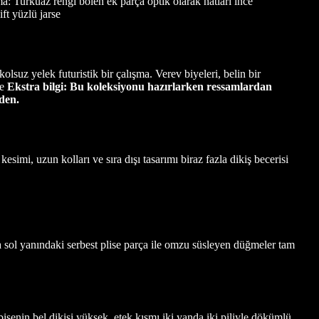
a: Turkuaz rengi bölen ek parça optik olarak hatları ince
ft yüzlü jarse
lsuz yelek futuristik bir çalışma. Verev biyeleri, belin bir
se
Ekstra bilgi: Bu koleksiyonu hazırlarken ressamlardan
nden.
simi, uzun kolları ve sıra dışı tasarımı biraz fazla dikiş becerisi
sol yanındaki serbest plise parça ile omzu süsleyen düğmeler tam
isenin bel dikişi yüksek, etek kısmı iki yanda iki piliyle dökümlü,