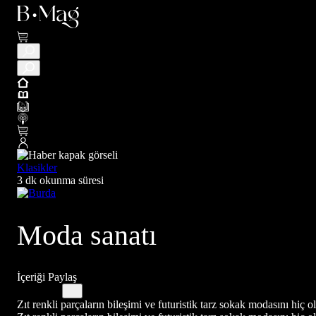
Klasikler
3 dk okunma süresi
Moda sanatı
İçeriği Paylaş
Zıt renkli parçaların bileşimi ve futuristik tarz sokak modasını hi