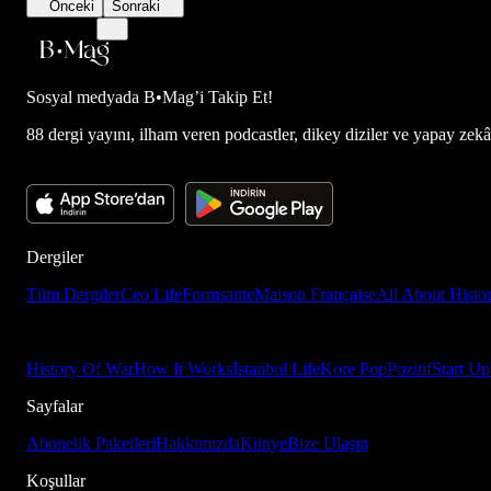
Önceki
Sonraki
Sosyal medyada
B•Mag’i Takip Et!
88 dergi yayını, ilham veren podcastler, dikey diziler ve yapay zekâ d
Dergiler
Tüm Dergiler
Ceo Life
Formsante
Maison Française
All About Histo
History Of War
How It Works
İstanbul Life
Kore Pop
Pozitif
Start Up
Sayfalar
Abonelik Paketleri
Hakkımızda
Künye
Bize Ulaşın
Koşullar