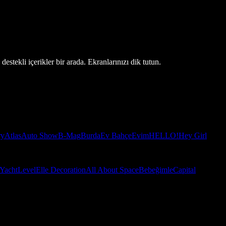
estekli içerikler bir arada. Ekranlarınızı dik tutun.
ry
Atlas
Auto Show
B-Mag
Burda
Ev Bahçe
Evim
HELLO!
Hey Girl
Yacht
Level
Elle Decoration
All About Space
Bebeğimle
Capital