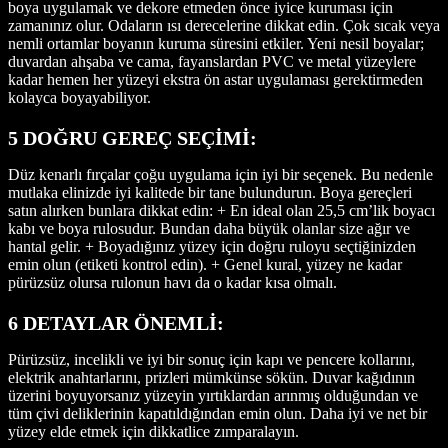
boya uygulamak ve dekore etmeden önce iyice kuruması için
zamanınız olur. Odaların ısı derecelerine dikkat edin. Çok sıcak veya
nemli ortamlar boyanın kuruma süresini etkiler. Yeni nesil boyalar;
duvardan ahşaba ve cama, fayanslardan PVC ve metal yüzeylere
kadar hemen her yüzeyi ekstra ön astar uygulaması gerektirmeden
kolayca boyayabiliyor.
5 DOĞRU GEREÇ SEÇİMİ:
Düz kenarlı fırçalar çoğu uygulama için iyi bir seçenek. Bu nedenle
mutlaka elinizde iyi kalitede bir tane bulundurun. Boya gereçleri
satın alırken bunlara dikkat edin: + En ideal olan 25,5 cm’lik boyacı
kabı ve boya rulosudur. Bundan daha büyük olanlar size ağır ve
hantal gelir. + Boyadığınız yüzey için doğru ruloyu seçtiğinizden
emin olun (etiketi kontrol edin). + Genel kural, yüzey ne kadar
pürüzsüz olursa rulonun havı da o kadar kısa olmalı.
6 DETAYLAR ÖNEMLİ:
Pürüzsüz, incelikli ve iyi bir sonuç için kapı ve pencere kollarını,
elektrik anahtarlarını, prizleri mümkünse sökün. Duvar kağıdının
üzerini boyuyorsanız yüzeyin yırtıklardan arınmış olduğundan ve
tüm çivi deliklerinin kapatıldığından emin olun. Daha iyi ve net bir
yüzey elde etmek için dikkatlice zımparalayın.