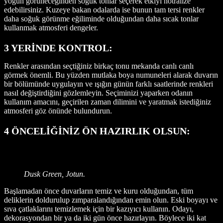
yoğun görüneceğinden soğuk tonlar seçerek etkiyi nötralize
edebilirsiniz. Kuzeye bakan odalarda ise bunun tam tersi renkler
daha soğuk görünme eğiliminde olduğundan daha sıcak tonlar
kullanmak atmosferi dengeler.
3 YERİNDE KONTROL:
Renkler arasından seçtiğiniz birkaç tonu mekanda canlı canlı
görmek önemli. Bu yüzden mutlaka boya numuneleri alarak duvarın
bir bölümünde uygulayın ve ışığın günün farklı saatlerinde renkleri
nasıl değiştirdiğini gözlemleyin. Seçiminizi yaparken odanın
kullanım amacını, geçirilen zaman dilimini ve yaratmak istediğiniz
atmosferi göz önünde bulundurun.
4 ÖNCELİĞİNİZ ÖN HAZIRLIK OLSUN:
Dusk Green, Jotun.
Başlamadan önce duvarların temiz ve kuru olduğundan, tüm
deliklerin doldurulup zımparalandığından emin olun. Eski boyayı ve
sıva çatlaklarını temizlemek için bir kazıyıcı kullanın. Odayı,
dekorasyondan bir ya da iki gün önce hazırlayın. Böylece iki kat