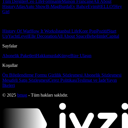
Tüm Dergiler
Ceo Life
Formsante
Maison Française
All About
History
Atlas
Auto Show
B-Mag
Burda
Ev Bahçe
Evim
HELLO!
Hey
Girl
History Of War
How It Works
İstanbul Life
Kore Pop
Pozitif
Start
Up
Yacht
Level
Elle Decoration
All About Space
Bebeğimle
Capital
Sayfalar
Abonelik Paketleri
Hakkımızda
Künye
Bize Ulaşın
Koşullar
Ön Bilgilendirme Formu
Gizlilik Sözleşmesi
Abonelik Sözleşmesi
Mesafeli Satış Sözleşmesi
Çerez Politikası
Teslimat ve İade
Yayın
İlkeleri
© 2025
bmag
- Tüm hakları saklıdır.