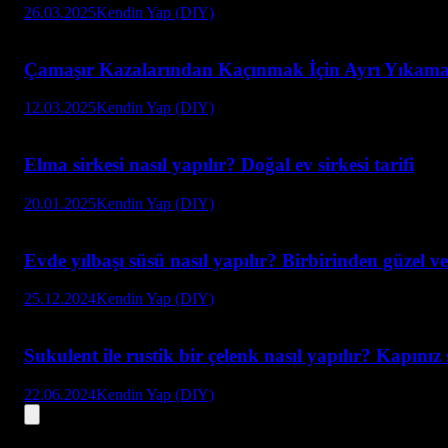
26.03.2025
Kendin Yap (DIY)
Çamaşır Kazalarından Kaçınmak İçin Ayrı Yıkama
12.03.2025
Kendin Yap (DIY)
Elma sirkesi nasıl yapılır? Doğal ev sirkesi tarifi
20.01.2025
Kendin Yap (DIY)
Evde yılbaşı süsü nasıl yapılır? Birbirinden güzel ve
25.12.2024
Kendin Yap (DIY)
Sukulent ile rustik bir çelenk nasıl yapılır? Kapınız 
22.06.2024
Kendin Yap (DIY)