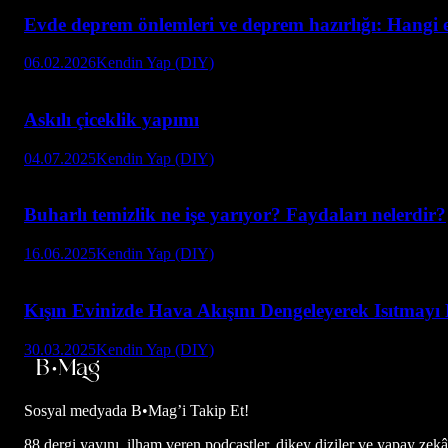
Evde deprem önlemleri ve deprem hazırlığı: Hangi e
06.02.2026
Kendin Yap (DIY)
Askılı çiceklik yapımı
04.07.2025
Kendin Yap (DIY)
Buharlı temizlik ne işe yarıyor? Faydaları nelerdir?
16.06.2025
Kendin Yap (DIY)
Kışın Evinizde Hava Akışını Dengeleyerek Isıtma
30.03.2025
Kendin Yap (DIY)
Sosyal medyada
B•Mag’i Takip Et!
88 dergi yayını, ilham veren podcastler, dikey diziler ve yapay zekâ d