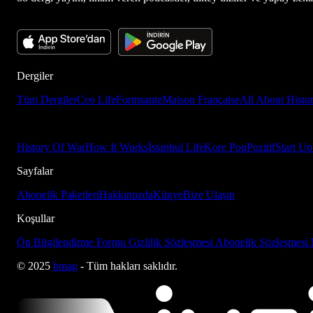
Dergiler
Tüm Dergiler
Ceo Life
Formsante
Maison Française
All About Histo
History Of War
How It Works
İstanbul Life
Kore Pop
Pozitif
Start Up
Sayfalar
Abonelik Paketleri
Hakkımızda
Künye
Bize Ulaşın
Koşullar
Ön Bilgilendirme Formu
Gizlilik Sözleşmesi
Abonelik Sözleşmesi
© 2025
bmag
- Tüm hakları saklıdır.