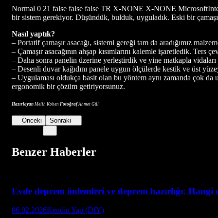
Normal
0
21
false
false
false
TR
X-NONE
X-NONE
MicrosoftInt
bir sistem gerekiyor. Düşündük, bulduk, uyguladık. Eski bir çamaşı
Nasıl yaptık?
– Portatif çamaşır asacağı, sistemi gereği tam da aradığımız malz
– Çamaşır asacağının ahşap kısımlarını kalemle işaretledik. Ters çev
– Daha sonra panelin üzerine yerleştirdik ve yine matkapla vidaları
– Desenli duvar kağıdını panele uygun ölçülerde kestik ve üst yüzey
– Uygulaması oldukça basit olan bu yöntem aynı zamanda çok da ucu
ergonomik bir çözüm getiriyorsunuz.
Hazırlayan
Melih Kohen
Fotoğraf
Ahmet Gül
Önceki
Sonraki
Benzer Haberler
Evde deprem önlemleri ve deprem hazırlığı: Hangi e
06.02.2026
Kendin Yap (DIY)