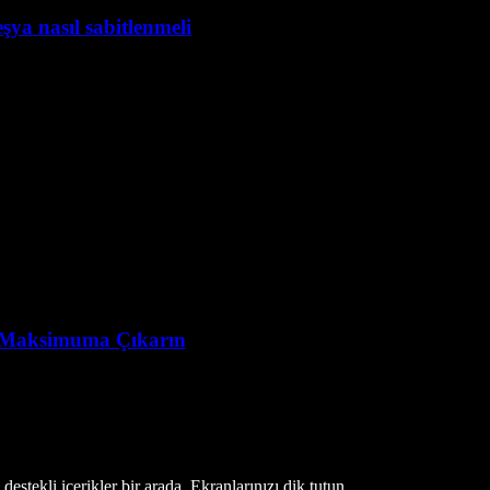
şya nasıl sabitlenmeli
yı Maksimuma Çıkarın
estekli içerikler bir arada. Ekranlarınızı dik tutun.