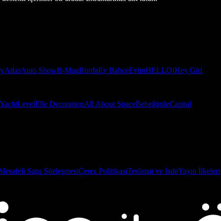
ry
Atlas
Auto Show
B-Mag
Burda
Ev Bahçe
Evim
HELLO!
Hey Girl
Yacht
Level
Elle Decoration
All About Space
Bebeğimle
Capital
Mesafeli Satış Sözleşmesi
Çerez Politikası
Teslimat ve İade
Yayın İlkeleri