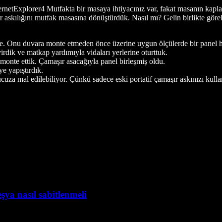
ernetExplorer4
Mutfakta bir masaya ihtiyacınız var, fakat masanın kapla
r askılığını mutfak masasına dönüştürdük. Nasıl mı? Gelin birlikte göre
eme. Onu duvara monte etmeden önce üzerine uygun ölçülerde bir panel h
irdik ve matkap yardımıyla vidaları yerlerine oturttuk.
 monte ettik. Çamaşır asacağıyla panel birleşmiş oldu.
e yapıştırdık.
za mal edilebiliyor. Çünkü sadece eski portatif çamaşır askınızı kulla
şya nasıl sabitlenmeli