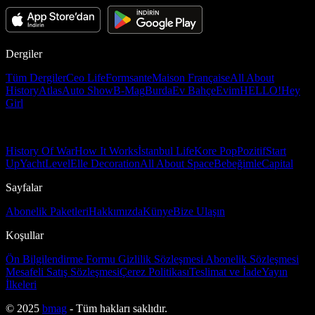
Dergiler
Tüm Dergiler
Ceo Life
Formsante
Maison Française
All About
History
Atlas
Auto Show
B-Mag
Burda
Ev Bahçe
Evim
HELLO!
Hey
Girl
History Of War
How It Works
İstanbul Life
Kore Pop
Pozitif
Start
Up
Yacht
Level
Elle Decoration
All About Space
Bebeğimle
Capital
Sayfalar
Abonelik Paketleri
Hakkımızda
Künye
Bize Ulaşın
Koşullar
Ön Bilgilendirme Formu
Gizlilik Sözleşmesi
Abonelik Sözleşmesi
Mesafeli Satış Sözleşmesi
Çerez Politikası
Teslimat ve İade
Yayın
İlkeleri
© 2025
bmag
- Tüm hakları saklıdır.