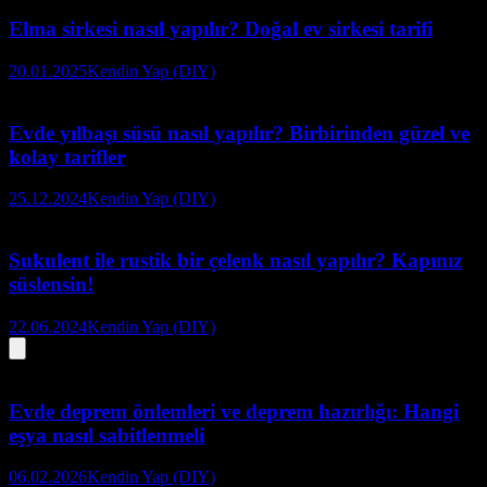
Elma sirkesi nasıl yapılır? Doğal ev sirkesi tarifi
20.01.2025
Kendin Yap (DIY)
Evde yılbaşı süsü nasıl yapılır? Birbirinden güzel ve
kolay tarifler
25.12.2024
Kendin Yap (DIY)
Sukulent ile rustik bir çelenk nasıl yapılır? Kapınız
süslensin!
22.06.2024
Kendin Yap (DIY)
Evde deprem önlemleri ve deprem hazırlığı: Hangi
eşya nasıl sabitlenmeli
06.02.2026
Kendin Yap (DIY)