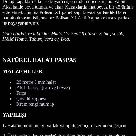
Dolap kapakları lake ise boyama işleminden önce zımpara yapın.
Aksi halde boya tutmaz ve akar. Kapaklarda mat beyaz bir görünüm
elde etmek için biz Polisan X1 panel kapı boyası kullandık.Daha
parlak olmasını istiyorsanız Polisan X1 Anti Aging kokusuz parlak
ile boyayabilirsiniz.
Cam bardak ve tabaklar, Mudo Concept/Trabzon. Kilim, yastık,
H&M Home. Tabure, sera ev, Ikea.
NATÜREL HALAT PASPAS
MALZEMELER
26 metre 8 mm halat
Akrilik boya (sarı ve beyaz)
Fırça
Çuvaldız iğnesi
Krem rengi mum ip
YAPILIŞI
1.
Halatın bir ucunu yuvarlak yapıp diğer uçun üzerinden geçirin
2.
Üst tarafta kalan yuvarlağı ters döndürüp halat uçlarının altına