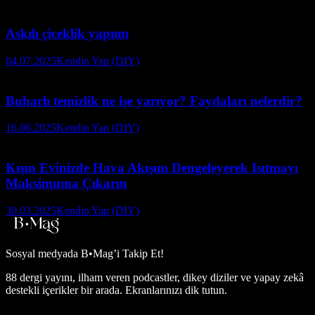
Askılı çiceklik yapımı
04.07.2025
Kendin Yap (DIY)
Buharlı temizlik ne işe yarıyor? Faydaları nelerdir?
16.06.2025
Kendin Yap (DIY)
Kışın Evinizde Hava Akışını Dengeleyerek Isıtmayı
Maksimuma Çıkarın
30.03.2025
Kendin Yap (DIY)
Sosyal medyada
B•Mag’i Takip Et!
88 dergi yayını, ilham veren podcastler, dikey diziler ve yapay zekâ
destekli içerikler bir arada. Ekranlarınızı dik tutun.