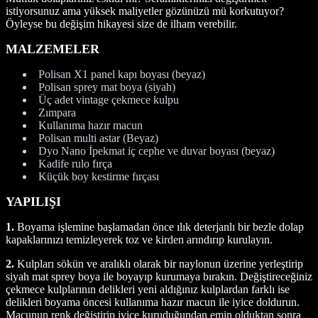
istiyorsunuz ama yüksek maliyetler gözünüzü mü korkutuyor?
Öyleyse bu değişim hikayesi size de ilham verebilir.
MALZEMELER
Polisan X1 panel kapı boyası (beyaz)
Polisan sprey mat boya (siyah)
Üç adet vintage çekmece kulpu
Zımpara
Kullanıma hazır macun
Polisan multi astar (Beyaz)
Dyo Nano İpekmat iç cephe ve duvar boyası (beyaz)
Kadife rulo fırça
Küçük boy kestirme fırçası
YAPILIŞI
1.
Boyama işlemine başlamadan önce ılık deterjanlı bir bezle dolap
kapaklarınızı temizleyerek toz ve kirden arındırıp kurulayın.
2.
Kulpları sökün ve aralıklı olarak bir naylonun üzerine yerleştirip
siyah mat sprey boya ile boyayıp kurumaya bırakın. Değiştireceğiniz
çekmece kulplarının delikleri yeni aldığınız kulplardan farklı ise
delikleri boyama öncesi kullanıma hazır macun ile iyice doldurun.
Macunun renk değiştirip iyice kuruduğundan emin olduktan sonra