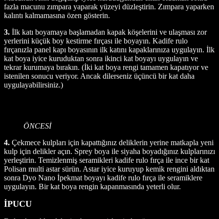
fazla macunu zımpara yaparak yüzeyi düzleştirin. Zımpara yaparken
kalıntı kalmamasına özen gösterin.
3.
İlk katı boyamaya başlamadan kapak köşelerini ve ulaşması zor
yerlerini küçük boy kestirme fırçası ile boyayın. Kadife rulo
fırçanızla panel kapı boyasının ilk katını kapaklarınıza uygulayın. İlk
kat boya iyice kuruduktan sonra ikinci kat boyayı uygulayın ve
tekrar kurumaya bırakın. (İki kat boya rengi tamamen kapatıyor ve
istenilen sonucu veriyor. Ancak dilerseniz üçüncü bir kat daha
uygulayabilirsiniz.)
ÖNCESİ
4.
Çekmece kulpları için kapattığınız deliklerin yerine matkapla yeni
kulp için delikler açın. Sprey boya ile siyaha boyadığınız kulplarınızı
yerleştirin. Temizlenmiş seramikleri kadife rulo fırça ile ince bir kat
Polisan multi astar sürün. Astar iyice kuruyup kemik rengini aldıktan
sonra Dyo Nano İpekmat boyayı kadife rulo fırça ile seramiklere
uygulayın. Bir kat boya rengin kapanmasında yeterli olur.
İPUCU