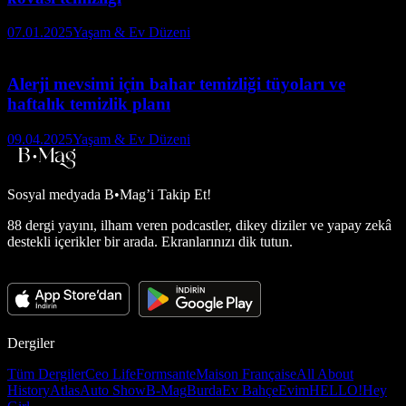
07.01.2025
Yaşam & Ev Düzeni
Alerji mevsimi için bahar temizliği tüyoları ve
haftalık temizlik planı
09.04.2025
Yaşam & Ev Düzeni
Sosyal medyada
B•Mag’i Takip Et!
88 dergi yayını, ilham veren podcastler, dikey diziler ve yapay zekâ
destekli içerikler bir arada. Ekranlarınızı dik tutun.
Dergiler
Tüm Dergiler
Ceo Life
Formsante
Maison Française
All About
History
Atlas
Auto Show
B-Mag
Burda
Ev Bahçe
Evim
HELLO!
Hey