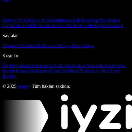
Girl
History Of War
How It Works
İstanbul Life
Kore Pop
Pozitif
Start
Up
Yacht
Level
Elle Decoration
All About Space
Bebeğimle
Capital
Sayfalar
Abonelik Paketleri
Hakkımızda
Künye
Bize Ulaşın
Koşullar
Ön Bilgilendirme Formu
Gizlilik Sözleşmesi
Abonelik Sözleşmesi
Mesafeli Satış Sözleşmesi
Çerez Politikası
Teslimat ve İade
Yayın
İlkeleri
© 2025
bmag
- Tüm hakları saklıdır.