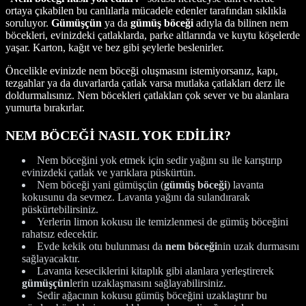
ortaya çıkabilen bu canlılarla mücadele edenler tarafından sıklıkla
soruluyor.
Gümüşçün
ya da
gümüş böceği
adıyla da bilinen nem
böcekleri, evinizdeki çatlaklarda, parke altlarında ve kuytu köşelerde
yaşar. Karton, kağıt ve bez gibi şeylerle beslenirler.
Öncelikle evinizde nem böceği oluşmasını istemiyorsanız, kapı,
tezgahlar ya da duvarlarda çatlak varsa mutlaka çatlakları derz ile
doldurmalısınız. Nem böcekleri çatlakları çok sever ve bu alanlara
yumurta bırakırlar.
NEM BÖCEĞİ NASIL YOK EDİLİR?
Nem böceğini yok etmek için sedir yağını su ile karıştırıp
evinizdeki çatlak ve yarıklara püskürtün.
Nem böceği yani gümüşçün (
gümüş böceği
) lavanta
kokusunu da sevmez. Lavanta yağını da sulandırarak
püskürtebilirsiniz.
Yerlerin limon kokusu ile temizlenmesi de gümüş böceğini
rahatsız edecektir.
Evde kekik otu bulunması da
nem böceği
nin uzak durmasını
sağlayacaktır.
Lavanta keseciklerini kitaplık gibi alanlara yerleştirerek
gümüşçün
lerin uzaklaşmasını sağlayabilirsiniz.
Sedir ağacının kokusu gümüş böceğini uzaklaştırır bu