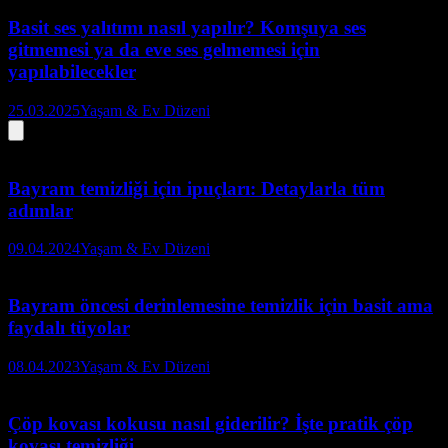
Basit ses yalıtımı nasıl yapılır? Komşuya ses
gitmemesi ya da eve ses gelmemesi için
yapılabilecekler
25.03.2025
Yaşam & Ev Düzeni
Bayram temizliği için ipuçları: Detaylarla tüm
adımlar
09.04.2024
Yaşam & Ev Düzeni
Bayram öncesi derinlemesine temizlik için basit ama
faydalı tüyolar
08.04.2023
Yaşam & Ev Düzeni
Çöp kovası kokusu nasıl giderilir? İşte pratik çöp
kovası temizliği