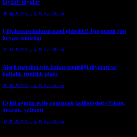
faydalı tüyolar
08.04.2023
Yaşam & Ev Düzeni
Çöp kovası kokusu nasıl giderilir? İşte pratik çöp
kovası temizliği
07.01.2025
Yaşam & Ev Düzeni
Alerji mevsimi için bahar temizliği tüyoları ve
haftalık temizlik planı
09.04.2025
Yaşam & Ev Düzeni
Eylül ayında evde yapılacak tadilat işleri (Yıkım,
onarım, yalıtım)
02.09.2025
Yaşam & Ev Düzeni