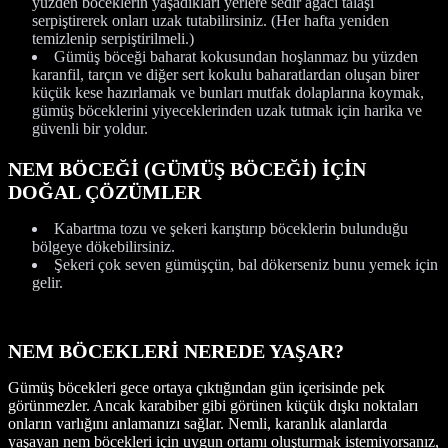
yüzden böceklerin yaşadıkları yerlere sedir ağacı talaşı
serpiştirerek onları uzak tutabilirsiniz. (Her hafta yeniden
temizlenip serpiştirilmeli.)
Gümüş böceği baharat kokusundan hoşlanmaz bu yüzden
karanfil, tarçın ve diğer sert kokulu baharatlardan oluşan birer
küçük kese hazırlamak ve bunları mutfak dolaplarına koymak,
gümüş böceklerini yiyeceklerinden uzak tutmak için harika ve
güvenli bir yoldur.
NEM BÖCEĞİ (GÜMÜŞ BÖCEĞİ) İÇİN
DOĞAL ÇÖZÜMLER
Kabartma tozu ve şekeri karıştırıp böceklerin bulunduğu
bölgeye dökebilirsiniz.
Şekeri çok seven gümüşçün, bal dökerseniz bunu yemek için
gelir.
NEM BÖCEKLERİ NEREDE YAŞAR?
Gümüş böcekleri gece ortaya çıktığından gün içerisinde pek
görünmezler. Ancak karabiber gibi görünen küçük dışkı noktaları
onların varlığını anlamanızı sağlar. Nemli, karanlık alanlarda
yaşayan nem böcekleri için uygun ortamı oluşturmak istemiyorsanız,