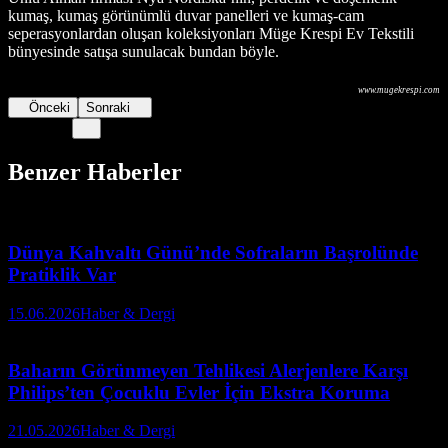
kumaş, kumaş görünümlü duvar panelleri ve kumaş-cam
seperasyonlardan oluşan koleksiyonları Müge Krespi Ev Tekstili
bünyesinde satışa sunulacak bundan böyle.
www.mugekrespi.com
Önceki
Sonraki
Benzer Haberler
Dünya Kahvaltı Günü’nde Sofraların Başrolünde
Pratiklik Var
15.06.2026
Haber & Dergi
Baharın Görünmeyen Tehlikesi Alerjenlere Karşı
Philips’ten Çocuklu Evler İçin Ekstra Koruma
21.05.2026
Haber & Dergi