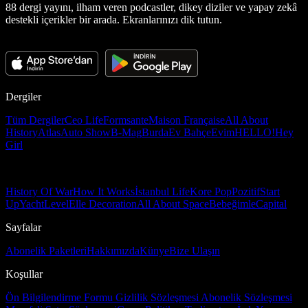
88 dergi yayını, ilham veren podcastler, dikey diziler ve yapay zekâ
destekli içerikler bir arada. Ekranlarınızı dik tutun.
Dergiler
Tüm Dergiler
Ceo Life
Formsante
Maison Française
All About
History
Atlas
Auto Show
B-Mag
Burda
Ev Bahçe
Evim
HELLO!
Hey
Girl
History Of War
How It Works
İstanbul Life
Kore Pop
Pozitif
Start
Up
Yacht
Level
Elle Decoration
All About Space
Bebeğimle
Capital
Sayfalar
Abonelik Paketleri
Hakkımızda
Künye
Bize Ulaşın
Koşullar
Ön Bilgilendirme Formu
Gizlilik Sözleşmesi
Abonelik Sözleşmesi