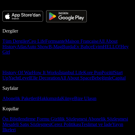
Dergiler
Tüm Dergiler
Ceo Life
Formsante
Maison Française
All About
History
Atlas
Auto Show
B-Mag
Burda
Ev Bahçe
Evim
HELLO!
Hey
Girl
History Of War
How It Works
İstanbul Life
Kore Pop
Pozitif
Start
Up
Yacht
Level
Elle Decoration
All About Space
Bebeğimle
Capital
Sayfalar
Abonelik Paketleri
Hakkımızda
Künye
Bize Ulaşın
Koşullar
Ön Bilgilendirme Formu
Gizlilik Sözleşmesi
Abonelik Sözleşmesi
Mesafeli Satış Sözleşmesi
Çerez Politikası
Teslimat ve İade
Yayın
İlkeleri