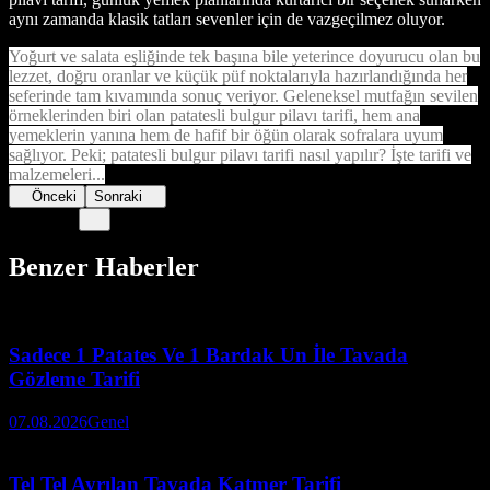
aynı zamanda klasik tatları sevenler için de vazgeçilmez oluyor.
Yoğurt ve salata eşliğinde tek başına bile yeterince doyurucu olan bu
lezzet, doğru oranlar ve küçük püf noktalarıyla hazırlandığında her
seferinde tam kıvamında sonuç veriyor. Geleneksel mutfağın sevilen
örneklerinden biri olan patatesli bulgur pilavı tarifi, hem ana
yemeklerin yanına hem de hafif bir öğün olarak sofralara uyum
sağlıyor. Peki; patatesli bulgur pilavı tarifi nasıl yapılır? İşte tarifi ve
malzemeleri...
Önceki
Sonraki
Benzer Haberler
Sadece 1 Patates Ve 1 Bardak Un İle Tavada
Gözleme Tarifi
07.08.2026
Genel
Tel Tel Ayrılan Tavada Katmer Tarifi