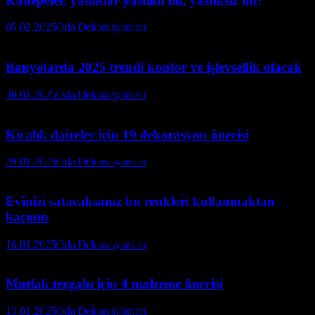
Kanepeler, yataklar yastıklı mı, yastıksız mı?
05.02.2025
Oda Dekorasyonları
Banyolarda 2025 trendi konfor ve işlevsellik olacak
30.01.2025
Oda Dekorasyonları
Kiralık daireler için 19 dekorasyon önerisi
20.01.2025
Oda Dekorasyonları
Evinizi satacaksanız bu renkleri kullanmaktan
kaçının
16.01.2025
Oda Dekorasyonları
Mutfak tezgahı için 4 malzeme önerisi
13.01.2025
Oda Dekorasyonları