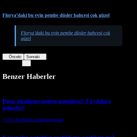
Florya’daki bu evin pembe düşler bahçesi çok güzel
Florya’daki bu evin pembe düşler bahçesi çok
güzel
Önceki
Sonraki
Benzer Haberler
Duşa okaliptus neden asmalıyız? Faydaları
nelerdir?
15.03.2025
Oda Dekorasyonları