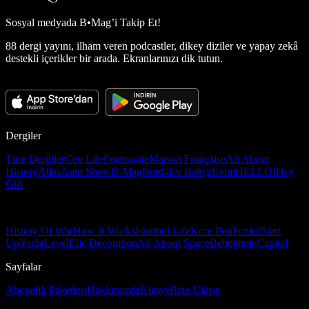
Sosyal medyada
B•Mag’i Takip Et!
88 dergi yayını, ilham veren podcastler, dikey diziler ve yapay zekâ
destekli içerikler bir arada. Ekranlarınızı dik tutun.
Dergiler
Tüm Dergiler
Ceo Life
Formsante
Maison Française
All About
History
Atlas
Auto Show
B-Mag
Burda
Ev Bahçe
Evim
HELLO!
Hey
Girl
History Of War
How It Works
İstanbul Life
Kore Pop
Pozitif
Start
Up
Yacht
Level
Elle Decoration
All About Space
Bebeğimle
Capital
Sayfalar
Abonelik Paketleri
Hakkımızda
Künye
Bize Ulaşın