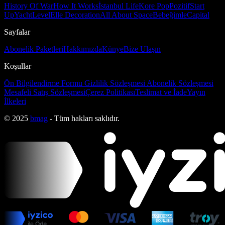
History Of War
How It Works
İstanbul Life
Kore Pop
Pozitif
Start
Up
Yacht
Level
Elle Decoration
All About Space
Bebeğimle
Capital
Sayfalar
Abonelik Paketleri
Hakkımızda
Künye
Bize Ulaşın
Koşullar
Ön Bilgilendirme Formu
Gizlilik Sözleşmesi
Abonelik Sözleşmesi
Mesafeli Satış Sözleşmesi
Çerez Politikası
Teslimat ve İade
Yayın
İlkeleri
© 2025
bmag
- Tüm hakları saklıdır.