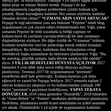
Medya Şef ’in kurucularıyız. Yaklaşık 5 yıl sadece sağlık sektörüne
dijital proje ve reklam fikirleri ürettik. Pepapp’i de kız
arkadaşlarımızla yaşadığımız problemlere çözüm bulmak için
yarattık. İlham kaynağımız kadınlar. Her zaman söylerim, kadınlar
olmadan devrim olmaz!”
“UZMANLARIN SAYISI ARTACAK”
Pepapp’te regl takviminin yanı sıra bulunan “Pepzine” isimli blog,
uygulamanın en çok ziyaret edilen bölümlerinden biri. Yiğit, yakın
zamanda Pepzine’de ünlü yazarlarla iş birliği yapmayı ve
kullanıcıların da yazılarını yayınlayabileceği bir alan yaratmayı
düşündüklerini söylüyor. Bir diğer özellik de “Uzmanım” bölümü.
Kadınlar kendilerine özel bir jinekoloğa merak ettikleri konuları
danışabiliyor. Bu bölüme, kadınların tüm ihtiyaçlarına cevap
verebilecek başka uzmanların da eklenmesi planlanıyor. Yiğit, “Bu,
bir astrolog, güzellik uzmanı, hatta dövme sanatçısı bile olabilir”
diyor.
5 YILLIK HEDEFLERİ
DÜNYAYA AÇILIYOR
2017
bitmeden 9 yeni dilde daha servis edilip dünyaya açılmayı
planlıyoruz. Temmuz 2017’de uygulamamızın “premium”
modellerini aktif hale getireceğiz. Kullanıcılarımızı çok daha
eğlenceli ve yararlı bir Pepapp bekliyor. 2017 sonunda toplam 2
milyon kullanıcıya ulaşmayı ve bu kullanıcılardan yaklaşık 100
binini “premium”a geçirmeyi hedefliyoruz.
YAPAY ZEKAYA
DÖNÜŞECEK
2018 yılına girmeden “Hamilelik”, 2018 bitmeden
de “Anne-Bebek” ve “Partner” modlarını aktifleştirmeyi planlıyoruz.
Hedefimiz, uluslararası mobil ticaret sektörünün en iyileri arasında
yer almak. Önümüzdeki 5 yıl içinde de uygulamamızı kadınları