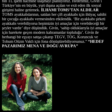
bin TL işlem hacmine ulaşmayı planlıyoruz. Hedefimiz, Givin’i
Türkiye’nin en büyük, yurt dışına açılan ve exit eden ilk sosyal
girişimi haline getirmek.
İLHAMI TOMS’TAN ALDILAR
TOMS ayakkabılarının, satılan her çift ayakkabı için ihtiyaç sahibi
bir çocuğa ayakkabı vermesinden etkilendik. ‘Bir ayakkabı şirketi
ayakkabı verebiliyorsa hepimizin iyi amaçlar için verebileceği bir
şeyler vardır’ diye düşündük. Givin, ‘sahip olduklarıyla iyi amaçlar
için harekete geçen modern kahramanlar topluluğu’. Givin ile
herhangi bir eşyayı satışa çıkarıp TEGV, TOG, Koruncuk ve
Tohum Otizm Vakfı için fona dönüştürebiliyorsunuz.”
“HEDEF
PAZARIMIZ MENA VE DOĞU AVRUPA”