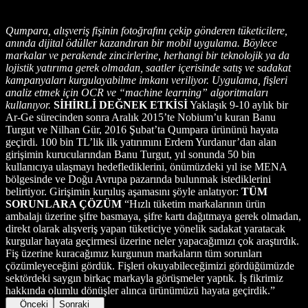
Qumpara, alışveriş fişinin fotoğrafını çekip gönderen tüketicilere,
anında dijital ödüller kazandıran bir mobil uygulama. Böylece
markalar ve perakende zincirlerine, herhangi bir teknolojik ya da
lojistik yatırıma gerek olmadan, saatler içerisinde satış ve sadakat
kampanyaları kurgulayabilme imkanı veriliyor. Uygulama, fişleri
analiz etmek için OCR ve “machine learning” algoritmaları
kullanıyor.
SİHİRLİ DEĞNEK ETKİSİ
Yaklaşık 9-10 aylık bir
Ar-Ge sürecinden sonra Aralık 2015’te Nobium’u kuran Banu
Turgut ve Nilhan Gür, 2016 Şubat’ta Qumpara ürününü hayata
geçirdi. 100 bin TL’lik ilk yatırımını Erdem Yurdanur’dan alan
girişimin kurucularından Banu Turgut, yıl sonunda 50 bin
kullanıcıya ulaşmayı hedeflediklerini, önümüzdeki yıl ise MENA
bölgesinde ve Doğu Avrupa pazarında bulunmak istediklerini
belirtiyor. Girişimin kuruluş aşamasını şöyle anlatıyor:
TÜM
SORUNLARA ÇÖZÜM
“Hızlı tüketim markalarının ürün
ambalajı üzerine şifre basmaya, şifre kartı dağıtmaya gerek olmadan,
direkt olarak alışveriş yapan tüketiciye yönelik sadakat yaratacak
kurgular hayata geçirmesi üzerine neler yapacağımızı çok araştırdık.
Fiş üzerine kuracağımız kurgunun markaların tüm sorunları
çözümleyeceğini gördük. Fişleri okuyabileceğimizi gördüğümüzde
sektördeki saygın birkaç markayla görüşmeler yaptık. İş fikrimiz
hakkında olumlu dönüşler alınca ürünümüzü hayata geçirdik.”
Önceki
Sonraki