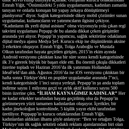
Emrah Yiğit, “Önümüzdeki 5 yılda uygulamamızı, kadınları zamanla
tanıyan ve onlarla konuşan bir yapay zekaya dönüştürmeyi
planlıyoruz” diyor. Sağlık kategorisinde dikey mobil çözümler sunan
uygulamalar, kullanıcıların ve yatırımcıların ilgisini çekiyor.
“Kadınların ilk yerli dijital asistanı” olma vizyonuyla yola çıkan regl
takvimi uygulaması Pepapp de bu alanda dikkat çeken girişimler
arasında yer alıyor. Pepapp’in yapımcısı, sağlık sektörüne odaklanan
dijital medya ajansı Medya Şef. Kurucu ekip ise düşünülenin aksine
3 erkekten oluşuyor. Emrah Yiğit, Tolga Araboğlu ve Mustafa
Olkun tarafından hayata geçirilen girişim, 2015’in ekim ayında
Android versiyonu çıktıktan kısa bir süre sonra kendi kategorisinde
ilk 3’e girerek büyük bir başarı elde etti. Bu önemli çıkışla dikkatleri
üzerine topladı ve Haziran 2016’da ilk yatırımını Hollandalı
IdeaField’dan aldı. Ağustos 2016’da ise iOS versiyonu çıktıktan bir
hafta sonra Türkiye’deki en popüler uygulamalar arasında 7’nci,
kendi kategorisinde 1’inci sıraya yerleşti. Pepapp’in şu anda toplam
indirme sayısı 1 milyonu geçti ve aylık aktif kullanıcı sayısı 500
binin üzerine çıktı.
“İLHAM KAYNAĞIMIZ KADINLAR”
Her
ne kadar erkekler tarafından hayata geçirilmiş olsa da Pepapp’in
görünmeyen yüzü tamamen kadınlardan oluşuyor. İçerikler, bir
kadın jinekoloğun kontrolünde, 5 kişilik yayın ekibi tarafından
üretiliyor. Peppapp’in kurucu ortaklarından Emrah Yiğit,
kadınlardan aldıkları ilhamı şöyle anlatıyor: “Ben ve ortağım Tolga,
Türkiye’nin ilk sağlık sektörü odaklı reklam ajanslarından biri olan