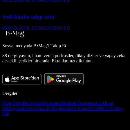
08.12.2020
NİL DUMANSIZOĞLU
Sesli kitaba talep arttı
08.08.2020
NİL DUMANSIZOĞLU
Sosyal medyada
B•Mag’i Takip Et!
88 dergi yayını, ilham veren podcastler, dikey diziler ve yapay zekâ
destekli içerikler bir arada. Ekranlarınızı dik tutun.
Dergiler
Tüm Dergiler
Ceo Life
Formsante
Maison Française
All About
History
Atlas
Auto Show
B-Mag
Burda
Ev Bahçe
Evim
HELLO!
Hey
Girl