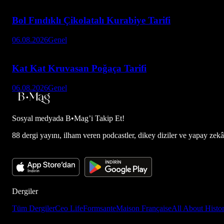
Bol Fındıklı Çikolatalı Kurabiye Tarifi
06.08.2026
Genel
Kat Kat Kruvasan Poğaça Tarifi
06.08.2026
Genel
Sosyal medyada
B•Mag’i Takip Et!
88 dergi yayını, ilham veren podcastler, dikey diziler ve yapay zekâ d
Dergiler
Tüm Dergiler
Ceo Life
Formsante
Maison Française
All About Histo