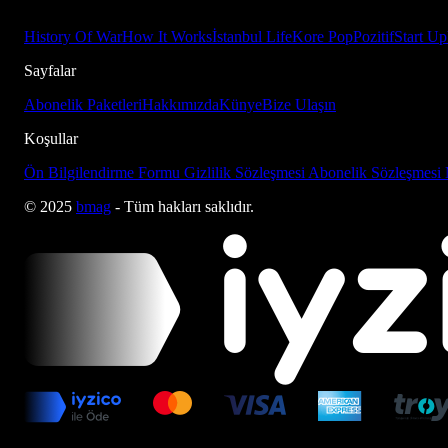
History Of War
How It Works
İstanbul Life
Kore Pop
Pozitif
Start Up
Sayfalar
Abonelik Paketleri
Hakkımızda
Künye
Bize Ulaşın
Koşullar
Ön Bilgilendirme Formu
Gizlilik Sözleşmesi
Abonelik Sözleşmesi
© 2025
bmag
- Tüm hakları saklıdır.