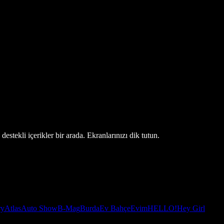
estekli içerikler bir arada. Ekranlarınızı dik tutun.
ry
Atlas
Auto Show
B-Mag
Burda
Ev Bahçe
Evim
HELLO!
Hey Girl