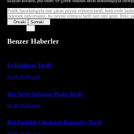
uzayan kıvamı, pul biber ve çörek otunun nefis dokunuşuyla birleşer
Pratik hazırlanışıyla öne çıkan peynir eritmesi tarifi, hem evde hız
eklemek istiyorsanız, bu peynir eritmesi tarifi tam size göre. Peki; pe
Önceki
Sonraki
Benzer Haberler
Et Haşlama Tarifi
06.08.2026
Genel
Bol Soslu Ağlayan Pasta Tarifi
06.08.2026
Genel
Bol Fındıklı Çikolatalı Kurabiye Tarifi