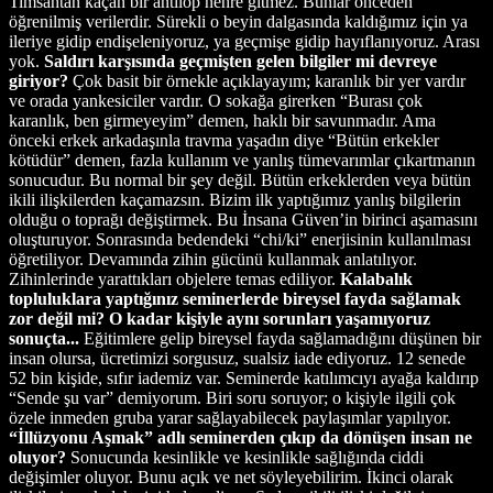
Timsahtan kaçan bir antilop nehre gitmez. Bunlar önceden
öğrenilmiş verilerdir. Sürekli o beyin dalgasında kaldığımız için ya
ileriye gidip endişeleniyoruz, ya geçmişe gidip hayıflanıyoruz. Arası
yok.
Saldırı karşısında geçmişten gelen bilgiler mi devreye
giriyor?
Çok basit bir örnekle açıklayayım; karanlık bir yer vardır
ve orada yankesiciler vardır. O sokağa girerken “Burası çok
karanlık, ben girmeyeyim” demen, haklı bir savunmadır. Ama
önceki erkek arkadaşınla travma yaşadın diye “Bütün erkekler
kötüdür” demen, fazla kullanım ve yanlış tümevarımlar çıkartmanın
sonucudur. Bu normal bir şey değil. Bütün erkeklerden veya bütün
ikili ilişkilerden kaçamazsın. Bizim ilk yaptığımız yanlış bilgilerin
olduğu o toprağı değiştirmek. Bu İnsana Güven’in birinci aşamasını
oluşturuyor. Sonrasında bedendeki “chi/ki” enerjisinin kullanılması
öğretiliyor. Devamında zihin gücünü kullanmak anlatılıyor.
Zihinlerinde yarattıkları objelere temas ediliyor.
Kalabalık
topluluklara yaptığınız seminerlerde bireysel fayda sağlamak
zor değil mi? O kadar kişiyle aynı sorunları yaşamıyoruz
sonuçta...
Eğitimlere gelip bireysel fayda sağlamadığını düşünen bir
insan olursa, ücretimizi sorgusuz, sualsiz iade ediyoruz. 12 senede
52 bin kişide, sıfır iademiz var. Seminerde katılımcıyı ayağa kaldırıp
“Sende şu var” demiyorum. Biri soru soruyor; o kişiyle ilgili çok
özele inmeden gruba yarar sağlayabilecek paylaşımlar yapılıyor.
“İllüzyonu Aşmak” adlı seminerden çıkıp da dönüşen insan ne
oluyor?
Sonucunda kesinlikle ve kesinlikle sağlığında ciddi
değişimler oluyor. Bunu açık ve net söyleyebilirim. İkinci olarak