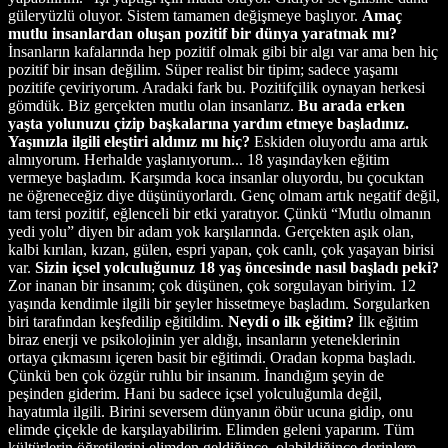
güleryüzlü oluyor. Sistem tamamen değişmeye başlıyor.
Amaç
mutlu insanlardan oluşan pozitif bir dünya yaratmak mı?
İnsanların kafalarında hep pozitif olmak gibi bir algı var ama ben hiç
pozitif bir insan değilim. Süper realist bir tipim; sadece yaşamı
pozitife çeviriyorum. Aradaki fark bu. Pozitifçilik oynayan herkesi
gömdük. Biz gerçekten mutlu olan insanlarız.
Bu arada erken
yaşta yolunuzu çizip başkalarına yardım etmeye başladınız.
Yaşınızla ilgili eleştiri aldınız mı hiç?
Eskiden oluyordu ama artık
almıyorum. Herhalde yaşlanıyorum... 18 yaşındayken eğitim
vermeye başladım. Karşımda koca insanlar oluyordu, bu çocuktan
ne öğreneceğiz diye düşünüyorlardı. Genç olmam artık negatif değil,
tam tersi pozitif, eğlenceli bir etki yaratıyor. Çünkü “Mutlu olmanın
yedi yolu” diyen bir adam yok karşılarında. Gerçekten aşık olan,
kalbi kırılan, kızan, gülen, espri yapan, çok canlı, çok yaşayan birisi
var.
Sizin içsel yolculuğunuz 18 yaş öncesinde nasıl başladı peki?
Zor inanan bir insanım; çok düşünen, çok sorgulayan biriyim. 12
yaşında kendimle ilgili bir şeyler hissetmeye başladım. Sorgularken
biri tarafından keşfedilip eğitildim.
Neydi o ilk eğitim?
İlk eğitim
biraz enerji ve psikolojinin yer aldığı, insanların yeteneklerinin
ortaya çıkmasını içeren basit bir eğitimdi. Oradan kopma başladı.
Çünkü ben çok özgür ruhlu bir insanım. İnandığım şeyin de
peşinden giderim. Hani bu sadece içsel yolculuğumla değil,
hayatımla ilgili. Birini seversem dünyanın öbür ucuna gidip, onu
elimde çiçekle de karşılayabilirim. Elimden geleni yaparım. Tüm
kültürlerin öğretilerini elimden geldiğince, olabildiğince derinlere