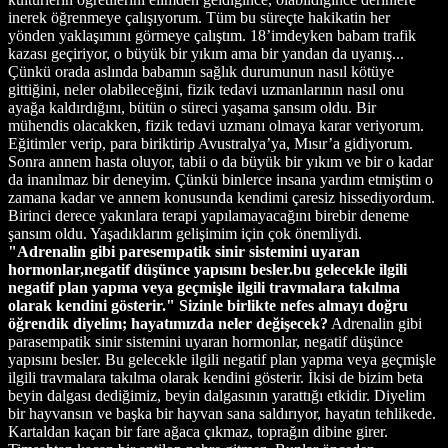
inerek öğrenmeye çalışıyorum. Tüm bu süreçte hakikatin her
yönden yaklaşımını görmeye çalıştım. 18’imdeyken babam trafik
kazası geçiriyor, o büyük bir yıkım ama bir yandan da uyanış...
Çünkü orada aslında babamın sağlık durumunun nasıl kötüye
gittiğini, neler olabileceğini, fizik tedavi uzmanlarının nasıl onu
ayağa kaldırdığını, bütün o süreci yaşama şansım oldu. Bir
mühendis olacakken, fizik tedavi uzmanı olmaya karar veriyorum.
Eğitimler verip, para biriktirip Avustralya’ya, Mısır’a gidiyorum.
Sonra annem hasta oluyor, tabii o da büyük bir yıkım ve bir o kadar
da inanılmaz bir deneyim. Çünkü binlerce insana yardım etmiştim o
zamana kadar ve annem konusunda kendimi çaresiz hissediyordum.
Birinci derece yakınlara terapi yapılamayacağını birebir deneme
şansım oldu. Yaşadıklarım gelişimim için çok önemliydi.
"Adrenalin gibi paresempatik sinir sistemini uyaran
hormonlar,negatif düşünce yapısını besler.bu gelecekle ilgili
negatif plan yapma veya geçmişle ilgili travmalara takılma
olarak kendini gösterir."
Sizinle birlikte nefes almayı doğru
öğrendik diyelim; hayatımızda neler değişecek?
Adrenalin gibi
parasempatik sinir sistemini uyaran hormonlar, negatif düşünce
yapısını besler. Bu gelecekle ilgili negatif plan yapma veya geçmişle
ilgili travmalara takılma olarak kendini gösterir. İkisi de bizim beta
beyin dalgası dediğimiz, beyin dalgasının yarattığı etkidir. Diyelim
bir hayvansın ve başka bir hayvan sana saldırıyor, hayatın tehlikede.
Kartaldan kaçan bir fare ağaca çıkmaz, toprağın dibine girer.