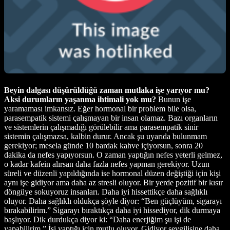
Beyin dalgası düşürüldüğü zaman mutlaka işe yarıyor mu?
Aksi durumların yaşanma ihtimali yok mu?
Bunun işe
yaramaması imkansız. Eğer hormonal bir problem bile olsa,
parasempatik sistemi çalışmayan bir insan olamaz. Bazı organların
ve sistemlerin çalışmadığı görülebilir ama parasempatik sinir
sistemin çalışmazsa, kalbin durur. Ancak şu uyarıda bulunmam
gerekiyor; mesela günde 10 bardak kahve içiyorsun, sonra 20
dakika da nefes yapıyorsun. O zaman yaptığın nefes yeterli gelmez,
o kadar kafein alırsan daha fazla nefes yapman gerekiyor. Uzun
süreli ve düzenli yapıldığında ise hormonal düzen değiştiği için kişi
aynı işe gidiyor ama daha az stresli oluyor. Bir yerde pozitif bir kısır
döngüye sokuyoruz insanları. Daha iyi hissettikçe daha sağlıklı
oluyor. Daha sağlıklı oldukça şöyle diyor: “Ben güçlüyüm, sigarayı
bırakabilirim.” Sigarayı bıraktıkça daha iyi hissediyor, dik durmaya
başlıyor. Dik durdukça diyor ki: “Daha enerjiğim şu işi de
yapabilirim.” İşi yaptığı için mutlu oluyor. Gidiyor sevgilisine daha