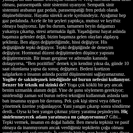
olması, parasempatik sinir sistemini uyarıyor. Sempatik sinir
sistemini arabanın gaz pedalı, parasempatiği fren pedalı olarak
düşünebilirsiniz. Hayatta sürekli acele içerisindeyiz. Ayağımız hep
gaz pedalında. Acele ile bir şeyleri yaptıkça, mutsuz ve keyifsiz
olmaya başlıyoruz. İşte bu durum, tamamen beyin dalgamızı
yukarıya çıkartıp, stresi artırmakla ilgili. Yaşadığımız hayat aslında
başımıza gelenler değil, bizim başımıza gelen olayları algılayış
şeklimiz. Ben algıyı değiştirdiğimde, hissi değişiyor. His
değiştiğinde tepki değişiyor. Tepki değiştiğinde de deneyim
değişiyor. Hormonal düzeni değiştirmeden düşünce yapısını
değiştiremezsin. Bir insan gerginse ve adrenalin kanında
dolaşıyorsa, “Ben pozitifim” demek için kendini yıksa da, günde 10
saat olumlama yapsa da sonuç değişmez. Bedeni kortizon
salgılarken o insanın aslında pozitif düşünmesini sağlayamazsınız.
Yogiler de sakinleşmek istediğinde sol burun nefesini kullanıyor.
Benzer bir teknik mi sizinki de?
Yoga çok köklü bir şey ancak
benim uzmanlık alanım değil. Yine de şunu söylemem gerekiyor;
sinirlendiği zaman sol burun nefesi tekniğini kullanmak aslında tam
batı insanına uygun bir davranış. Pek çok kişi stresi veya öfkeyi
yönetmek üzerine yoğunlaşıyor. Yani yangın çıkarıp sonra söndürme
derdi... Oysa ki ben yangın çıkmaz yüzey yaratma peşindeyim.
Hiç
sinirlenmeyecek adam yaratmaya mı çalışıyorsunuz?
Gibi...
Tepki vermek, insanın en doğal halidir. Ben mesela tepkisiz ve pasif
olmaya da inanmıyorum ancak verdiğimiz tepkilerin çoğu olması
gerekenin çok yukarısında. İş yerinde biriyle aran bozuk, sana diyor