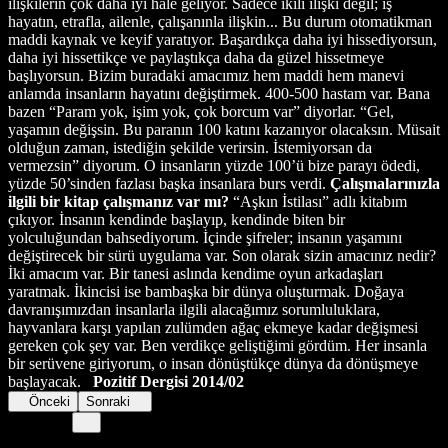
ilişkilerin çok daha iyi hale geliyor. Sadece ikili ilişki değil; iş
hayatın, etrafla, ailenle, çalışanınla ilişkin... Bu durum otomatikman
maddi kaynak ve keyif yaratıyor. Başardıkça daha iyi hissediyorsun,
daha iyi hissettikçe ve paylaştıkça daha da güzel hissetmeye
başlıyorsun. Bizim buradaki amacımız hem maddi hem manevi
anlamda insanların hayatını değiştirmek. 400-500 hastam var. Bana
bazen “Param yok, işim yok, çok borcum var” diyorlar. “Gel,
yaşamın değişsin. Bu paranın 100 katını kazanıyor olacaksın. Müsait
olduğun zaman, istediğin şekilde verirsin. İstemiyorsan da
vermezsin” diyorum. O insanların yüzde 100’ü bize parayı ödedi,
yüzde 50’sinden fazlası başka insanlara burs verdi.
Çalışmalarınızla
ilgili bir kitap çalışmanız var mı?
“Aşkın İstilası” adlı kitabım
çıkıyor. İnsanın kendinde başlayıp, kendinde biten bir
yolculuğundan bahsediyorum. İçinde şifreler; insanın yaşamını
değiştirecek bir sürü uygulama var. Son olarak sizin amacınız nedir?
İki amacım var. Bir tanesi aslında kendime oyun arkadaşları
yaratmak. İkincisi ise bambaşka bir dünya oluşturmak. Doğaya
davranışımızdan insanlarla ilgili alacağımız sorumluluklara,
hayvanlara karşı yapılan zulümden ağaç ekmeye kadar değişmesi
gereken çok şey var. Ben verdikçe geliştiğimi gördüm. Her insanla
bir serüvene giriyorum, o insan dönüştükçe dünya da dönüşmeye
başlayacak.
Pozitif Dergisi 2014/02
Önceki
Sonraki