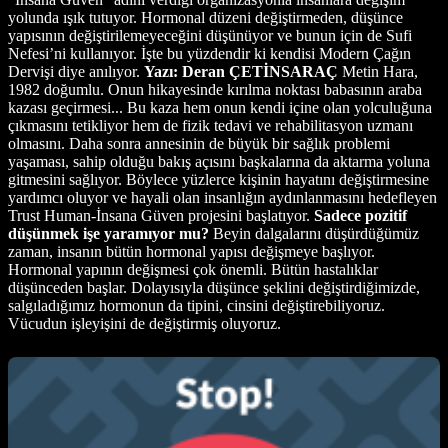
yolunda ışık tutuyor. Hormonal düzeni değiştirmeden, düşünce
yapısının değiştirilemeyeceğini düşünüyor ve bunun için de Sufi
Nefesi’ni kullanıyor. İşte bu yüzdendir ki kendisi Modern Çağın
Dervişi diye anılıyor.
Yazı: Deran ÇETİNSARAÇ
Metin Hara,
1982 doğumlu. Onun hikayesinde kırılma noktası babasının araba
kazası geçirmesi... Bu kaza hem onun kendi içine olan yolculuğuna
çıkmasını tetikliyor hem de fizik tedavi ve rehabilitasyon uzmanı
olmasını. Daha sonra annesinin de büyük bir sağlık problemi
yaşaması, sahip olduğu bakış açısını başkalarına da aktarma yoluna
gitmesini sağlıyor. Böylece yüzlerce kişinin hayatını değiştirmesine
yardımcı oluyor ve hayali olan insanlığın aydınlanmasını hedefleyen
Trust Human-İnsana Güven projesini başlatıyor.
Sadece pozitif
düşünmek işe yaramıyor mu?
Beyin dalgalarını düşürdüğümüz
zaman, insanın bütün hormonal yapısı değişmeye başlıyor.
Hormonal yapının değişmesi çok önemli. Bütün hastalıklar
düşünceden başlar. Dolayısıyla düşünce şeklini değiştirdiğimizde,
salgıladığımız hormonun da tipini, cinsini değiştirebiliyoruz.
Vücudun işleyişini de değiştirmiş oluyoruz.