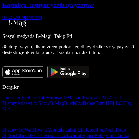
Koştukça koşuyor yazdıkça yazıyor
02.05.2019
Röportaj
Sosyal medyada
B•Mag’i Takip Et!
88 dergi yayını, ilham veren podcastler, dikey diziler ve yapay zekâ
destekli içerikler bir arada. Ekranlarınızı dik tutun.
Dergiler
Tüm Dergiler
Ceo Life
Formsante
Maison Française
All About
History
Atlas
Auto Show
B-Mag
Burda
Ev Bahçe
Evim
HELLO!
Hey
Girl
History Of War
How It Works
İstanbul Life
Kore Pop
Pozitif
Start
Up
Yacht
Level
Elle Decoration
All About Space
Bebeğimle
Capital