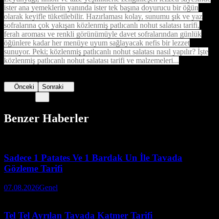
ister ana yemeklerin yanında ister tek başına doyurucu bir öğün
olarak keyifle tüketilebilir. Hazırlaması kolay, sunumu şık ve yaz
sofralarına çok yakışan közlenmiş patlıcanlı nohut salatası tarifi,
ferah aroması ve renkli görünümüyle davet sofralarından günlük
öğünlere kadar her menüye uyum sağlayacak nefis bir lezzet
sunuyor. Peki; közlenmiş patlıcanlı nohut salatası nasıl yapılır? İşte
közlenmiş patlıcanlı nohut salatası tarifi ve malzemeleri...
Önceki
Sonraki
Benzer Haberler
Sadece 1 Patates Ve 1 Bardak Un İle Tavada
Gözleme Tarifi
07.08.2026
Genel
Tel Tel Ayrılan Tavada Katmer Tarifi