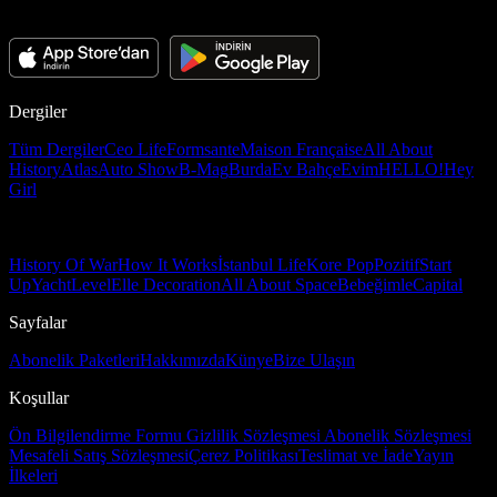
Dergiler
Tüm Dergiler
Ceo Life
Formsante
Maison Française
All About
History
Atlas
Auto Show
B-Mag
Burda
Ev Bahçe
Evim
HELLO!
Hey
Girl
History Of War
How It Works
İstanbul Life
Kore Pop
Pozitif
Start
Up
Yacht
Level
Elle Decoration
All About Space
Bebeğimle
Capital
Sayfalar
Abonelik Paketleri
Hakkımızda
Künye
Bize Ulaşın
Koşullar
Ön Bilgilendirme Formu
Gizlilik Sözleşmesi
Abonelik Sözleşmesi
Mesafeli Satış Sözleşmesi
Çerez Politikası
Teslimat ve İade
Yayın
İlkeleri