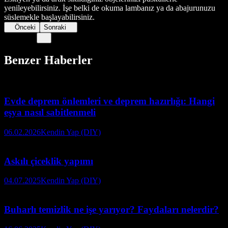
yenileyebilirsiniz. İşe belki de okuma lambanız ya da abajurunuzu
süslemekle başlayabilirsiniz.
Önceki
Sonraki
Benzer Haberler
Evde deprem önlemleri ve deprem hazırlığı: Hangi
eşya nasıl sabitlenmeli
06.02.2026
Kendin Yap (DIY)
Askılı çiceklik yapımı
04.07.2025
Kendin Yap (DIY)
Buharlı temizlik ne işe yarıyor? Faydaları nelerdir?