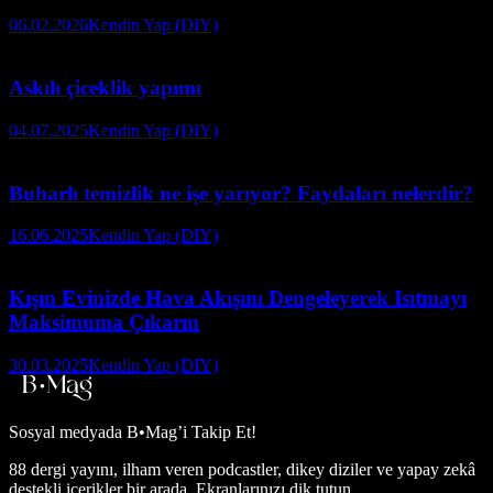
06.02.2026
Kendin Yap (DIY)
Askılı çiceklik yapımı
04.07.2025
Kendin Yap (DIY)
Buharlı temizlik ne işe yarıyor? Faydaları nelerdir?
16.06.2025
Kendin Yap (DIY)
Kışın Evinizde Hava Akışını Dengeleyerek Isıtmayı
Maksimuma Çıkarın
30.03.2025
Kendin Yap (DIY)
Sosyal medyada
B•Mag’i Takip Et!
88 dergi yayını, ilham veren podcastler, dikey diziler ve yapay zekâ
destekli içerikler bir arada. Ekranlarınızı dik tutun.