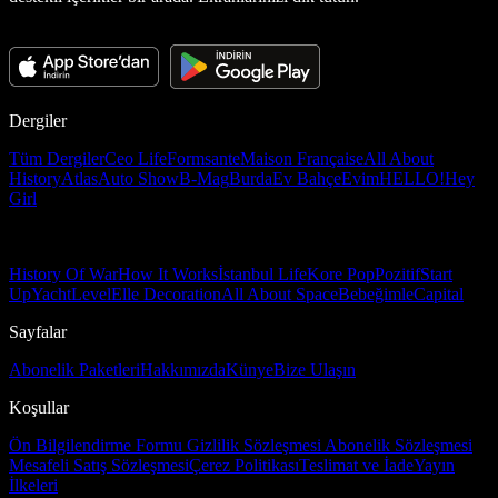
Dergiler
Tüm Dergiler
Ceo Life
Formsante
Maison Française
All About
History
Atlas
Auto Show
B-Mag
Burda
Ev Bahçe
Evim
HELLO!
Hey
Girl
History Of War
How It Works
İstanbul Life
Kore Pop
Pozitif
Start
Up
Yacht
Level
Elle Decoration
All About Space
Bebeğimle
Capital
Sayfalar
Abonelik Paketleri
Hakkımızda
Künye
Bize Ulaşın
Koşullar
Ön Bilgilendirme Formu
Gizlilik Sözleşmesi
Abonelik Sözleşmesi
Mesafeli Satış Sözleşmesi
Çerez Politikası
Teslimat ve İade
Yayın
İlkeleri