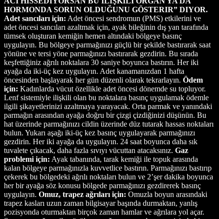
ACI HISSEDIYORSAN BU ILIŞKILI ORGAN YA DA
HORMONDA SORUN OLDUĞUNU GÖSTERIR” DIYOR.
Adet sancıları için:
Adet öncesi sendromun (PMS) etkilerini ve
adet öncesi sancıları azaltmak için, ayak bileğinin dış yan tarafında
tümsek oluşturan kemiğin hemen altındaki bölgeye basınç
uygulayın. Bu bölgeye parmağınızı güçlü bir şekilde bastırarak saat
yönüne ve tersi yöne parmağınızı bastırarak gezdirin. Bu sırada
keşfettiğiniz ağrılı noktalara 30 saniye boyunca bastırın. Her iki
ayağa da iki-üç kez uygulayın. Adet kanamanızdan 1 hafta
öncesinden başlayarak her gün düzenli olarak tekrarlayın.
Ödem
için:
Kadınlarda vücut özellikle adet öncesi dönemde su topluyor.
Lenf sistemiyle ilişkili olan bu noktalara basınç uygulamak ödemle
ilgili şikayetlerinizi azaltmaya yarayacak. Orta parmak ve yanındaki
parmağın arasından ayağa doğru bir çizgi çizdiğinizi düşünün. Bu
hat üzerinde parmağınızı cildin üzerinde düz tutarak hassas noktaları
bulun. Yukarı aşağı iki-üç kez basınç uygulayarak parmağınızı
gezdirin. Her iki ayağa da uygulayın. 24 saat boyunca daha sık
tuvalete çıkacak, daha fazla sıvıyı vücuttan atacaksınız.
Gaz
problemi için:
Ayak tabanında, tarak kemiği ile topuk arasında
kalan bölgeye parmağınızla kuvvetlice bastırın. Parmağınızı bastırıp
çekerek bu bölgedeki ağrılı noktaları bulun ve 2’şer dakika boyunca
her bir ayağa söz konusu bölgede parmağınızı gezdirerek basınç
uygulayın.
Omuz, trapez ağrıları için:
Omuzla boyun arasındaki
trapez kasları uzun zaman bilgisayar başında durmaktan, yanlış
pozisyonda oturmaktan birçok zaman hamlar ve ağrılara yol açar.