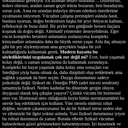
sokmamanız gerekiyor. En azından tedavi sırasında… Düzeltirsin,
tedavi olursun, aradan zaman geçer tekrar bozarsın, ben buradayım,
sorun yok. Ama en azından tedaviye devam ederken önerilerime
uyulmasını istiyorum. Vücudun çalışma prensipleri aslında basit,
bunlara uyarsan, doğru beslenirsen başka bir şeye ihtiyacın kalmaz,
refleksoloji de buna dahil. Bir şeyler ters gittiğinde hemen ilaçlara
koşmak da doğru değil. Alternatif yöntemler deneyebilirsin. Eğer
vücut kompleks besinleri anlamakta zorlanıyorsa kompleks
kimyasalları anlamakta daha da büyük sorun yaşar. Asla ilaç almayın
gibi bir şey söylemiyorum ama gerçekten başka bir yol
kalmadığında kullanmak gerek.
Modern hayatta bu
söylediklerinizi uygulamak çok zor değil mi?
Evet, basit yaşamak
kolay değil, o zaman sonuçlarına da katlanmak zorundayız.
Kompleks bir hayat yaşamak daha kolay ama sonuçları var.
İstediğini yiyip hasta olmak da, daha disiplinli olup reddetmek ama
sağlıklı yaşamak da birer seçim. Duygu durumumuz sadece
psikolojik değil, fiziksel de. Örneğin PMS (adet öncesi sendrom)
tamamıyla fiziksel. Neden kadınlar bu dönemde gergin oluyor,
duygusal olarak iniş çıkışlar yaşıyor? Çünkü vücutta bir hormonal
stres var. Hormonal stres olduğunda beyin bütün nerotransmitleri bu
stresle baş edebilmek için kullanır. Yine mesela mideniz rahat
değilse, tuvalete çıkamıyorsanız bu da bir fiziksel strese neden olur
ve zihninizle bir ilgisi yoktur aslında. Yani fiziksel durumunuz iyiyse
bu ruhsal durumuza da yansır. Burada elbette fiziksel vücuttan
bahsederken güzel görünmekten bahsetmiyorum. İyi hissetmek ve