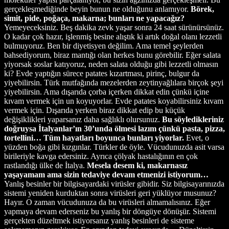
gerçekleşmediğinde beyin bunun ne olduğunu anlamıyor.
Börek,
simit, pide, poğaça, makarna; bunları ne yapacağız?
Yemeyeceksiniz. Beş dakika zevk yaşar sonra 24 saat sürünürsünüz.
O kadar çok hazır, işlenmiş besine alıştık ki artık doğal olanı lezzetli
bulmuyoruz. Ben bir diyetisyen değilim. Ama temel şeylerden
bahsediyorum, biraz mantığı olan herkes bunu görebilir. Eğer salata
yiyorsak soslar katıyoruz, neden salata olduğu gibi lezzetli olmasın
ki? Evde yaptığın sürece patates kızartması, pirinç, bulgur da
yiyebilirsin. Türk mutfağında mezelerden zeytinyağlılara birçok şeyi
yiyebilirsin. Ama dışarıda çorba içerken dikkat edin çünkü içine
kıvam vermek için un koyuyorlar. Evde patates koyabilirsiniz kıvam
vermek için. Dışarıda yerken biraz dikkat edip bu küçük
değişiklikleri yaparsanız daha sağlıklı olursunuz.
Bu söyledikleriniz
doğruysa İtalyanlar’ın 30’unda ölmesi lazım çünkü pasta, pizza,
tortellini… Tüm hayatları boyunca bunları yiyorlar.
Evet, o
yüzden boğa gibi kızgınlar. Türkler de öyle. Vücudunuzda asit varsa
birileriyle kavga edersiniz. Ayrıca çölyak hastalığının en çok
rastlandığı ülke de İtalya.
Mesela desem ki, makarnasız
yaşayamam ama sizin tedaviye devam etmenizi istiyorum…
Yanlış besinler bir bilgisayardaki virüsler gibidir. Siz bilgisayarınızda
sistemi yeniden kurduktan sonra virüsleri geri yüklüyor musunuz?
Hayır. O zaman vücudunuza da bu virüsleri almamalısınız. Eğer
yapmaya devam ederseniz bu yanlış bir döngüye dönüşür. Sistemi
gerçekten düzeltmek istiyorsanız yanlış besinleri de sisteme