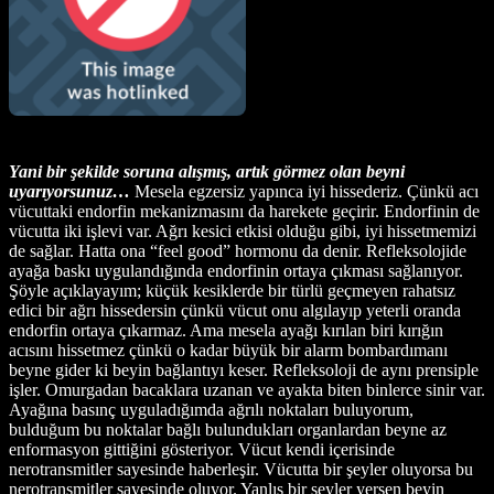
Yani bir şekilde soruna alışmış, artık görmez olan beyni
uyarıyorsunuz…
Mesela egzersiz yapınca iyi hissederiz. Çünkü acı
vücuttaki endorfin mekanizmasını da harekete geçirir. Endorfinin de
vücutta iki işlevi var. Ağrı kesici etkisi olduğu gibi, iyi hissetmemizi
de sağlar. Hatta ona “feel good” hormonu da denir. Refleksolojide
ayağa baskı uygulandığında endorfinin ortaya çıkması sağlanıyor.
Şöyle açıklayayım; küçük kesiklerde bir türlü geçmeyen rahatsız
edici bir ağrı hissedersin çünkü vücut onu algılayıp yeterli oranda
endorfin ortaya çıkarmaz. Ama mesela ayağı kırılan biri kırığın
acısını hissetmez çünkü o kadar büyük bir alarm bombardımanı
beyne gider ki beyin bağlantıyı keser. Refleksoloji de aynı prensiple
işler. Omurgadan bacaklara uzanan ve ayakta biten binlerce sinir var.
Ayağına basınç uyguladığımda ağrılı noktaları buluyorum,
bulduğum bu noktalar bağlı bulundukları organlardan beyne az
enformasyon gittiğini gösteriyor. Vücut kendi içerisinde
nerotransmitler sayesinde haberleşir. Vücutta bir şeyler oluyorsa bu
nerotransmitler sayesinde oluyor. Yanlış bir şeyler yersen beyin