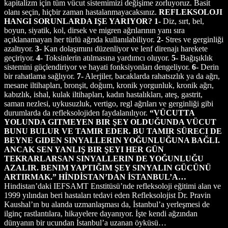
kapitalizm için tüm vücut sistemimizi değişime zorluyoruz. Basit
olanı seçin, hiçbir zaman hastalanmayacaksınız.
REFLEKSOLOJI
HANGI SORUNLARDA IŞE YARIYOR?
1-
Diz, sırt, bel,
boyun, siyatik, kol, dirsek ve migren ağrılarının yanı sıra
açıklanamayan her türlü ağrıda kullanılabiliyor.
2-
Stres ve gerginliği
azaltıyor.
3-
Kan dolaşımını düzenliyor ve lenf direnajı harekete
geçiriyor.
4-
Toksinlerin atılmasına yardımcı oluyor.
5-
Bağışıklık
sistemini güçlendiriyor ve hayati fonksiyonları dengeliyor.
6-
Derin
bir rahatlama sağlıyor.
7-
Alerjiler, bacaklarda rahatsızlık ya da ağrı,
mesane iltihapları, bronşit, doğum, kronik yorgunluk, kronik ağrı,
kabızlık, ishal, kulak iltihapları, kadın hastalıkları, ateş, gastrit,
saman nezlesi, uykusuzluk, vertigo, regl ağrıları ve gerginliği gibi
durumlarda da refleksolojiden faydalanılıyor.
“VÜCUTTA
YOLUNDA GITMEYEN BIR ŞEY OLDUĞUNDA VÜCUT
BUNU BULUR VE TAMIR EDER. BU TAMIR SÜRECI DE
BEYNE GIDEN SINYALLERIN YOĞUNLUĞUNA BAĞLI.
ANCAK SEN YANLIŞ BIR ŞEYI HER GÜN
TEKRARLARSAN SINYALLERIN DE YOĞUNLUĞU
AZALIR. BENIM YAPTIĞIM ŞEY SINYALIN GÜCÜNÜ
ARTIRMAK.”
HİNDİSTAN’DAN İSTANBUL’A…
Hindistan’daki IEFSAMT Enstitüsü’nde refleksoloji eğitimi alan ve
1999 yılından beri hastaları tedavi eden Refleksolojist Dr. Pravin
Kaushal’ın bu alanda uzmanlaşması da, İstanbul’a yerleşmesi de
ilginç rastlantılara, hikayelere dayanıyor. İşte kendi ağzından
dünyanın bir ucundan İstanbul’a uzanan öyküsü…