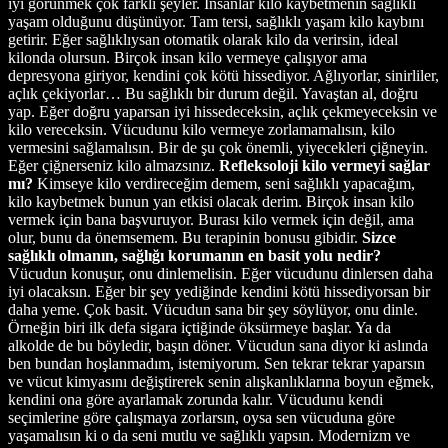
iyi görünmek çok farklı şeyler. İnsanlar kilo kaybetmenin sağlıklı
yaşam olduğunu düşünüyor. Tam tersi, sağlıklı yaşam kilo kaybını
getirir. Eğer sağlıklıysan otomatik olarak kilo da verirsin, ideal
kilonda olursun. Birçok insan kilo vermeye çalışıyor ama
depresyona giriyor, kendini çok kötü hissediyor. Ağlıyorlar, sinirliler,
açlık çekiyorlar… Bu sağlıklı bir durum değil. Yavaştan al, doğru
yap. Eğer doğru yaparsan iyi hissedeceksin, açlık çekmeyeceksin ve
kilo vereceksin. Vücudunu kilo vermeye zorlamamalısın, kilo
vermesini sağlamalısın. Bir de şu çok önemli, yiyecekleri çiğneyin.
Eğer çiğnerseniz kilo almazsınız.
Refleksoloji kilo vermeyi sağlar
mı?
Kimseye kilo verdireceğim demem, seni sağlıklı yapacağım,
kilo kaybetmek bunun yan etkisi olacak derim. Birçok insan kilo
vermek için bana başvuruyor. Burası kilo vermek için değil, ama
olur, bunu da önemsemem. Bu terapinin bonusu gibidir.
Sizce
sağlıklı olmanın, sağlığı korumanın en basit yolu nedir?
Vücudun konuşur, onu dinlemelisin. Eğer vücudunu dinlersen daha
iyi olacaksın. Eğer bir şey yediğinde kendini kötü hissediyorsan bir
daha yeme. Çok basit. Vücudun sana bir şey söylüyor, onu dinle.
Örneğin biri ilk defa sigara içtiğinde öksürmeye başlar. Ya da
alkolde de bu böyledir, başın döner. Vücudun sana diyor ki aslında
ben bundan hoşlanmadım, istemiyorum. Sen tekrar tekrar yaparsın
ve vücut kimyasını değiştirerek senin alışkanlıklarına boyun eğmek,
kendini ona göre ayarlamak zorunda kalır. Vücudunu kendi
seçimlerine göre çalışmaya zorlarsın, oysa sen vücuduna göre
yaşamalısın ki o da seni mutlu ve sağlıklı yapsın. Modernizm ve