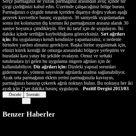
Serçe parmağınız ile yüzük parmağınız arasından avuç içinde bir
çizgi çizdiğinizi kabul edin. Üzerinde çalışacağınız bölge burası.
Parmağınızı o çizgide tutarak içeriden dışarıya doğru yukarı aşağı
gezerek kuvvetlice basınç uygulayın. 30 saniyelik uygulamadan
sonra üst kolunuzun dış kısmını iki parmağınızın arasına alarak 30
saniye boyunca çimdikleyin. Her iki taraf için de uygulayın. İki
dakika içinde sertliğin kaybolduğunu göreceksiniz.
Sırt ağrıları
için:
Bu uygulamayı kendi kendinize yapamazsınız, o nedenle
birinden yardım almanız gerekiyor. Başka birine uygulamak için,
elinizi kürek kemiği ile omurga arasındaki bölgeye yerleştirin ve
buradaki kası yatay bir şekilde ovalayın. Omuz ve sırttaki
tutulmalara iyi gelen bu uygulama migren ağrıları için de
kullanılabiliyor.
Diz ağrıları için:
Dizdeki yapısal sorunları
gidermese de, yöntem sayesinde ağrılarda azalma sağlanabiliyor.
Ayak orta parmağının eklem yerini parmağınızla kavrayın,
parmağınızı bastırıp çekerek ağrılı noktayı bulun. Bu noktaya her iki
ayak için 2’şer dakika basınç uygulayın.
Pozitif Dergisi 2013/03
Önceki
Sonraki
Benzer Haberler