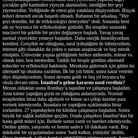
çocuklar gibi kantinden yiyecek alamazdım, istediğim her şeyi
yiyemezdim. Yediğimde de ertesi gün yataklara düşüyordum. Birçok
tedavi denendi ancak başarılı olmadı. Babamın bir arkadaşı, “Her
şeyi denedin, bir de refleksolojiyi deneyelim” dedi. Sonunda beni
altı ay boyunca bir refleksolojiste götürdü. Bu terapiler sırasında
mucizevi bir şekilde bir şeyler değişmeye başladı. Yavaş yavaş
normal yiyecekler yemeye başladım. Daha enerjik hissediyordum
kendimi. Gerçekte ne olduğunu, nasıl iyileştiğimi de bilmiyordum,
internet gibi olanaklar da yoktu o zaman araştıracak ve hep merak
etmiştim. Üniversite yaşına geldiğimde herkes mühendis, mimar vs.
olmak ister, ben istemedim. Tatilde bir broşür gördüm alternatif
tedaviler ve refleksoloji hakkında. Merakımı gidermek için gittim bu
alternatif tıp okuluna yazıldım. İlk bir yılı bitirir, sonra karar veririm
diye düşünüyordum. Sonra devamı geldi ve beş yıl boyunca bu
okula devam ettim.
İstanbul’a gelme kararını nasıl verdiniz?
Mezun olduktan sonra Bombay’a taşındım ve çalışmaya başladım.
Ama kimse yaptığım şeyin ne olduğunu anlamıyordu. Normal
terapilerden biraz daha ağrılıydı ve kimse acı çekip üzerine para
vermek istemiyordu. İnsanlara ne yaptığımı açıklamakta biraz
zorlandım. 27 yaşındayken bir klinikte çalışmaya başladım. Sonra
büyük bir sağlık kulübüne geçtim. Orada çalışırken İstanbul’dan bir
hasta geldi tedavi için. Belinde sorun vardı ve hareket edemiyordu.
Oteline gittim, yatıyordu ve benim sadece 10 dakikam vardı. Beş
dakikalık bir uygulamadan sonra ‘hadi kalkın, yürüyün’ dedim.
Önce inanmadı, kalkıp hareket edebildiğini görünce şaşırdı. Sonraki