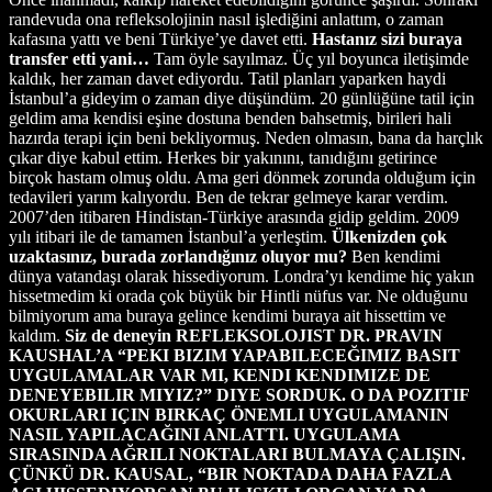
randevuda ona refleksolojinin nasıl işlediğini anlattım, o zaman
kafasına yattı ve beni Türkiye’ye davet etti.
Hastanız sizi buraya
transfer etti yani…
Tam öyle sayılmaz. Üç yıl boyunca iletişimde
kaldık, her zaman davet ediyordu. Tatil planları yaparken haydi
İstanbul’a gideyim o zaman diye düşündüm. 20 günlüğüne tatil için
geldim ama kendisi eşine dostuna benden bahsetmiş, birileri hali
hazırda terapi için beni bekliyormuş. Neden olmasın, bana da harçlık
çıkar diye kabul ettim. Herkes bir yakınını, tanıdığını getirince
birçok hastam olmuş oldu. Ama geri dönmek zorunda olduğum için
tedavileri yarım kalıyordu. Ben de tekrar gelmeye karar verdim.
2007’den itibaren Hindistan-Türkiye arasında gidip geldim. 2009
yılı itibari ile de tamamen İstanbul’a yerleştim.
Ülkenizden çok
uzaktasınız, burada zorlandığınız oluyor mu?
Ben kendimi
dünya vatandaşı olarak hissediyorum. Londra’yı kendime hiç yakın
hissetmedim ki orada çok büyük bir Hintli nüfus var. Ne olduğunu
bilmiyorum ama buraya gelince kendimi buraya ait hissettim ve
kaldım.
Siz de deneyin
REFLEKSOLOJIST DR. PRAVIN
KAUSHAL’A “PEKI BIZIM YAPABILECEĞIMIZ BASIT
UYGULAMALAR VAR MI, KENDI KENDIMIZE DE
DENEYEBILIR MIYIZ?” DIYE SORDUK. O DA POZITIF
OKURLARI IÇIN BIRKAÇ ÖNEMLI UYGULAMANIN
NASIL YAPILACAĞINI ANLATTI. UYGULAMA
SIRASINDA AĞRILI NOKTALARI BULMAYA ÇALIŞIN.
ÇÜNKÜ DR. KAUSAL, “BIR NOKTADA DAHA FAZLA