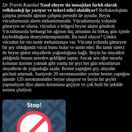
Dr. Pravin Kaushal
Nasıl oluyor da masajdan farklı olarak
refleksoloji işe yarıyor ve tedavi edici olabiliyor?
Refloksolojinin
çalışma prensibi ağrının çalışma prensibi ile aynıdır. Beyin
vücudumuzun alarm mekanizmasıdır. Vücudumuzda yolunda
gitmeyen ne olursa, vücudun o bölgesi beyne alarm gönderir.
Vücudunuzda herhangi bir ağrının ilaç almadan da birkaç gün içinde
kaybolduğunu deneyimlemişsinizdir. Bu nasıl oluyor? Çünkü
vücudun bir oto-tamir mekanizması var. Vücutta yolunda gitmeyen
bir şey olduğunda vücut bunu bulur ve tamir eder. Bu tamir süreci
de beyne giden sinyallerin yoğunluğuna bağlı. Beyin bu sinyalleri
aldığında bunun nereden geldiğini saptar. Ancak sen eğer mesela
kolunun üzerine yatmak gibi yanlış bir şeyi her gün tekrarlarsan
sinyallerin de yoğunluğu azalır. Benim yaptığım şey, sinyalin
gücünü artırmak. Saniyede 20 nerotransmitler yerine benim yaptığım
işlemle 120 nerotransmitler beyne ulaşıyor ve beyin bir şeyler
yapmalıyım diye alarm durumuna geçiyor ve çok hızlı bir şekilde
sorunu çözüyor.