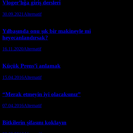
Vloger’lığa giriş dersleri
30.09.2021
Alternatif
Yılbaşında onu şık bir makineyle mi
heyecanlandırsak?
16.11.2020
Alternatif
Küçük Prens’i anlamak
15.04.2016
Alternatif
“Merak etmeyin iyi olacaksınız”
07.04.2016
Alternatif
Bitkilerin şifasını koklayın