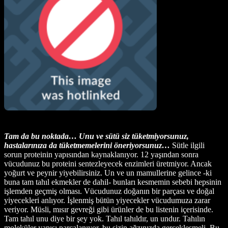
Tam da bu noktada… Unu ve sütü siz tüketmiyorsunuz,
hastalarınıza da tüketmemelerini öneriyorsunuz…
Sütle ilgili
sorun proteinin yapısından kaynaklanıyor. 12 yaşından sonra
vücudunuz bu proteini sentezleyecek enzimleri üretmiyor. Ancak
yoğurt ve peynir yiyebilirsiniz. Un ve un mamullerine gelince -ki
buna tam tahıl ekmekler de dahil- bunları kesmemin sebebi hepsinin
işlemden geçmiş olması. Vücudunuz doğanın bir parçası ve doğal
yiyecekleri anlıyor. İşlenmiş bütün yiyecekler vücudumuza zarar
veriyor. Müsli, mısır gevreği gibi ürünler de bu listenin içerisinde.
Tam tahıl unu diye bir şey yok. Tahıl tahıldır, un undur. Tahılın
moleküler yapısı parçalanıyor, bu sizin ağzınızda gerçekleşmeli. Bu