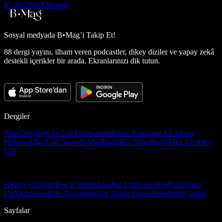
07.04.2016
Alternatif
Sosyal medyada
B•Mag’i Takip Et!
88 dergi yayını, ilham veren podcastler, dikey diziler ve yapay zekâ
destekli içerikler bir arada. Ekranlarınızı dik tutun.
Dergiler
Tüm Dergiler
Ceo Life
Formsante
Maison Française
All About
History
Atlas
Auto Show
B-Mag
Burda
Ev Bahçe
Evim
HELLO!
Hey
Girl
History Of War
How It Works
İstanbul Life
Kore Pop
Pozitif
Start
Up
Yacht
Level
Elle Decoration
All About Space
Bebeğimle
Capital
Sayfalar