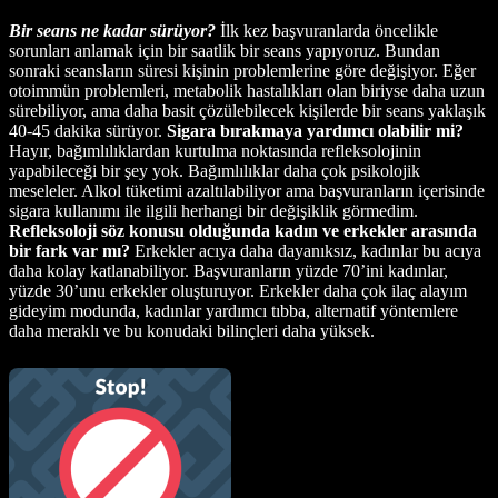
Bir seans ne kadar sürüyor?
İlk kez başvuranlarda öncelikle
sorunları anlamak için bir saatlik bir seans yapıyoruz. Bundan
sonraki seansların süresi kişinin problemlerine göre değişiyor. Eğer
otoimmün problemleri, metabolik hastalıkları olan biriyse daha uzun
sürebiliyor, ama daha basit çözülebilecek kişilerde bir seans yaklaşık
40-45 dakika sürüyor.
Sigara bırakmaya yardımcı olabilir mi?
Hayır, bağımlılıklardan kurtulma noktasında refleksolojinin
yapabileceği bir şey yok. Bağımlılıklar daha çok psikolojik
meseleler. Alkol tüketimi azaltılabiliyor ama başvuranların içerisinde
sigara kullanımı ile ilgili herhangi bir değişiklik görmedim.
Refleksoloji söz konusu olduğunda kadın ve erkekler arasında
bir fark var mı?
Erkekler acıya daha dayanıksız, kadınlar bu acıya
daha kolay katlanabiliyor. Başvuranların yüzde 70’ini kadınlar,
yüzde 30’unu erkekler oluşturuyor. Erkekler daha çok ilaç alayım
gideyim modunda, kadınlar yardımcı tıbba, alternatif yöntemlere
daha meraklı ve bu konudaki bilinçleri daha yüksek.