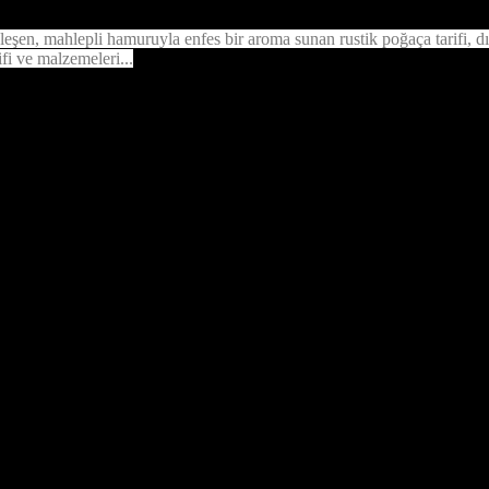
leşen, mahlepli hamuruyla enfes bir aroma sunan rustik poğaça tarifi, 
rifi ve malzemeleri...