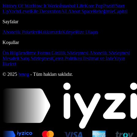
History Of War
How It Works
İstanbul Life
Kore Pop
Pozitif
Start
Up
Yacht
Level
Elle Decoration
All About Space
Bebeğimle
Capital
Sayfalar
Abonelik Paketleri
Hakkımızda
Künye
Bize Ulaşın
Koşullar
Ön Bilgilendirme Formu
Gizlilik Sözleşmesi
Abonelik Sözleşmesi
Mesafeli Satış Sözleşmesi
Çerez Politikası
Teslimat ve İade
Yayın
İlkeleri
© 2025
bmag
- Tüm hakları saklıdır.