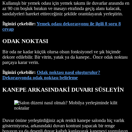
Kullanışlı bir yemek odası için yemek takımı ile duvarlar arasında en
az 90 cm boşluk bırakın ve masayı etrafında geçiş alanı kalacak,
sandalyeleri hareket ettireceğiniz şekilde orantılayarak yerleştirin.
İlginizi çekebilir:
Yemek odası dekorasyonu ile ilgili 8 soru 8
cevap
ODAK NOKTASI
Bir oda ne kadar küçük olursa olsun fonksiyonel ve şık biçimde
dekore edilebilir. Bir vitrin, yatak ya da kanepe.. Önce odak noktası
parçaya karar verin.
İlginizi çekebilir:
Odak noktası nasıl oluşturulur?
Dekorasyonda odak noktası belirleme
KANEPE ARKASINDAKİ DUVARI SÜSLEYİN
Duvar önüne yerleştirdiğiniz açık renkli kanepe salonda hiç varlık
göstermiyorsa, arkasındaki duvarı kontrast yapacak bir renge
boyayın ya da desenli duvar kağıdı kaplayarak kanepeyi vurgulayın.