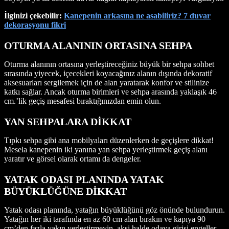
İlginizi çekebilir:
Kanepenin arkasına ne asabiliriz? 7 duvar
dekorasyonu fikri
OTURMA ALANININ ORTASINA SEHPA
Oturma alanının ortasına yerleştireceğiniz büyük bir sehpa sohbet
sırasında yiyecek, içecekleri koyacağınız alanın dışında dekoratif
aksesuarları sergilemek için de alan yaratarak konfor ve stilinize
katkı sağlar. Ancak oturma birimleri ve sehpa arasında yaklaşık 46
cm.’lik geçiş mesafesi bıraktığınızdan emin olun.
YAN SEHPALARA DİKKAT
Tıpkı sehpa gibi ana mobilyaları düzenlerken de geçişlere dikkat!
Mesela kanepenin iki yanına yan sehpa yerleştirmek geçiş alanı
yaratır ve görsel olarak ortamı da dengeler.
YATAK ODASI PLANINDA YATAK
BÜYÜKLÜĞÜNE DİKKAT
Yatak odası planında, yatağın büyüklüğünü göz önünde bulundurun.
Yatağın her iki tarafında en az 60 cm alan bırakın ve kapıya 90
cm’den fazla yakın yerleştirmeyin, aksi halde odaya girişi engeller