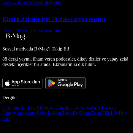
30.01.2025
Oda Dekorasyonları
Kiralık daireler için 19 dekorasyon önerisi
20.01.2025
Oda Dekorasyonları
Sosyal medyada
B•Mag’i Takip Et!
88 dergi yayını, ilham veren podcastler, dikey diziler ve yapay zekâ
destekli içerikler bir arada. Ekranlarınızı dik tutun.
Dergiler
Tüm Dergiler
Ceo Life
Formsante
Maison Française
All About
History
Atlas
Auto Show
B-Mag
Burda
Ev Bahçe
Evim
HELLO!
Hey
Girl