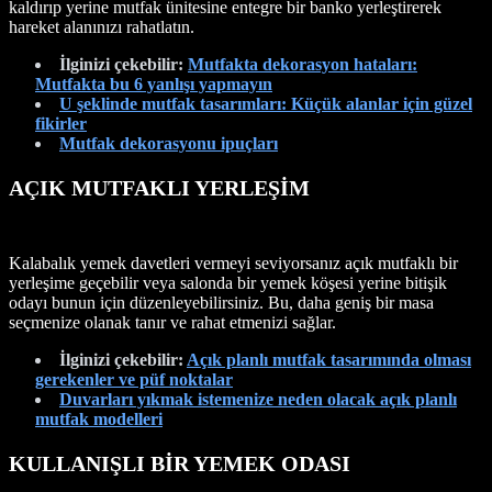
kaldırıp yerine mutfak ünitesine entegre bir banko yerleştirerek
hareket alanınızı rahatlatın.
İlginizi çekebilir:
Mutfakta dekorasyon hataları:
Mutfakta bu 6 yanlışı yapmayın
U şeklinde mutfak tasarımları: Küçük alanlar için güzel
fikirler
Mutfak dekorasyonu ipuçları
AÇIK MUTFAKLI YERLEŞİM
Kalabalık yemek davetleri vermeyi seviyorsanız açık mutfaklı bir
yerleşime geçebilir veya salonda bir yemek köşesi yerine bitişik
odayı bunun için düzenleyebilirsiniz. Bu, daha geniş bir masa
seçmenize olanak tanır ve rahat etmenizi sağlar.
İlginizi çekebilir:
Açık planlı mutfak tasarımında olması
gerekenler ve püf noktalar
Duvarları yıkmak istemenize neden olacak açık planlı
mutfak modelleri
KULLANIŞLI BİR YEMEK ODASI