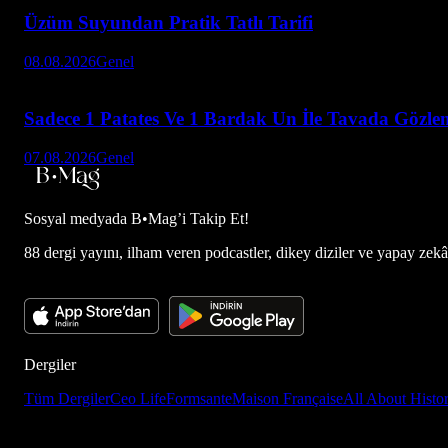
Üzüm Suyundan Pratik Tatlı Tarifi
08.08.2026
Genel
Sadece 1 Patates Ve 1 Bardak Un İle Tavada Gözlem
07.08.2026
Genel
Sosyal medyada
B•Mag’i Takip Et!
88 dergi yayını, ilham veren podcastler, dikey diziler ve yapay zekâ d
Dergiler
Tüm Dergiler
Ceo Life
Formsante
Maison Française
All About Histo