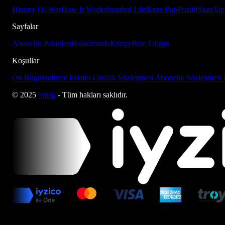
History Of War
How It Works
İstanbul Life
Kore Pop
Pozitif
Start Up
Sayfalar
Abonelik Paketleri
Hakkımızda
Künye
Bize Ulaşın
Koşullar
Ön Bilgilendirme Formu
Gizlilik Sözleşmesi
Abonelik Sözleşmesi
© 2025
bmag
- Tüm hakları saklıdır.