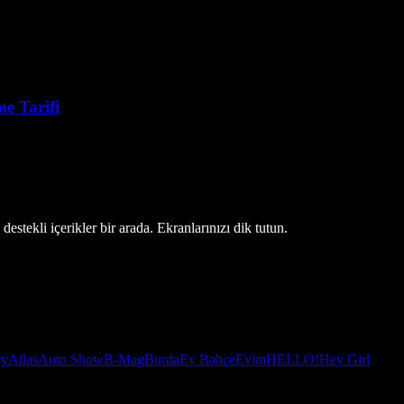
e Tarifi
estekli içerikler bir arada. Ekranlarınızı dik tutun.
ry
Atlas
Auto Show
B-Mag
Burda
Ev Bahçe
Evim
HELLO!
Hey Girl