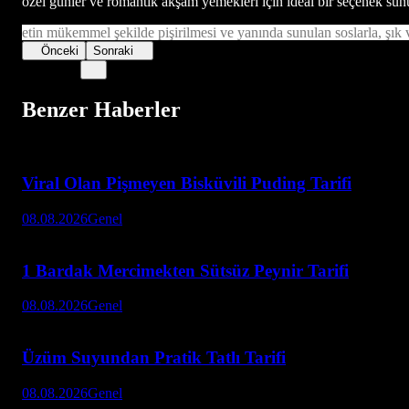
özel günler ve romantik akşam yemekleri için ideal bir seçenek sun
etin mükemmel şekilde pişirilmesi ve yanında sunulan soslarla, şık v
Önceki
Sonraki
Benzer Haberler
Viral Olan Pişmeyen Bisküvili Puding Tarifi
08.08.2026
Genel
1 Bardak Mercimekten Sütsüz Peynir Tarifi
08.08.2026
Genel
Üzüm Suyundan Pratik Tatlı Tarifi
08.08.2026
Genel