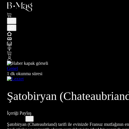
Genel
1 dk okunma süresi
Şatobiryan (Chateaubriand
İçeriği Paylaş
Şatobiryan (Chateaubriand) tarifi ile evinizde Fransız mutfağının en