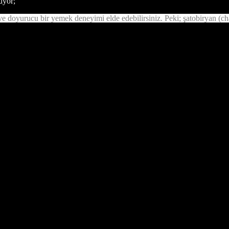
uyor;
e doyurucu bir yemek deneyimi elde edebilirsiniz. Peki; şatobiryan (chate