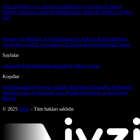
Tüm Dergiler
Ceo Life
Formsante
Maison Française
All About
History
Atlas
Auto Show
B-Mag
Burda
Ev Bahçe
Evim
HELLO!
Hey
Girl
History Of War
How It Works
İstanbul Life
Kore Pop
Pozitif
Start
Up
Yacht
Level
Elle Decoration
All About Space
Bebeğimle
Capital
Sayfalar
Abonelik Paketleri
Hakkımızda
Künye
Bize Ulaşın
Koşullar
Ön Bilgilendirme Formu
Gizlilik Sözleşmesi
Abonelik Sözleşmesi
Mesafeli Satış Sözleşmesi
Çerez Politikası
Teslimat ve İade
Yayın
İlkeleri
© 2025
bmag
- Tüm hakları saklıdır.