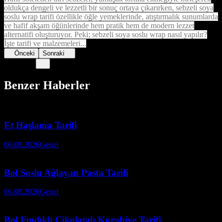
oldukça dengeli ve lezzetli bir sonuç ortaya çıkarırken, sebzeli soya
soslu wrap tarifi özellikle öğle yemeklerinde, atıştırmalık sunumlarda
ve hafif akşam öğünlerinde hem pratik hem de modern lezzet
alternatifi oluşturuyor. Peki; sebzeli soya soslu wrap nasıl yapılır?
İşte tarifi ve malzemeleri...
Önceki
Sonraki
Benzer Haberler
Et Haşlama Tarifi
06.08.2026
Genel
Bol Soslu Ağlayan Pasta Tarifi
06.08.2026
Genel
Bol Fındıklı Çikolatalı Kurabiye Tarifi