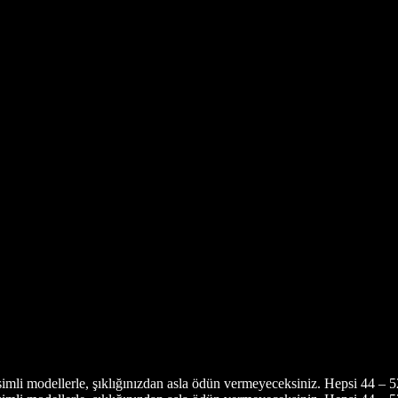
simli modellerle, şıklığınızdan asla ödün vermeyeceksiniz. Hepsi 44 – 5