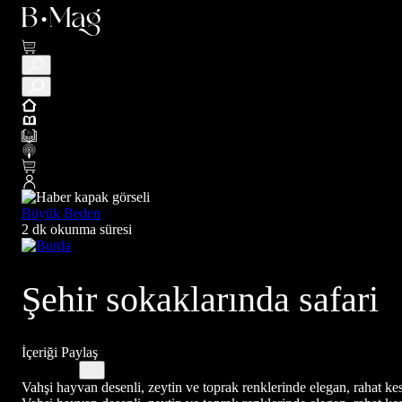
Büyük Beden
2 dk okunma süresi
Şehir sokaklarında safari
İçeriği Paylaş
Vahşi hayvan desenli, zeytin ve toprak renklerinde elegan, rahat ke