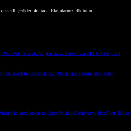
estekli içerikler bir arada. Ekranlarınızı dik tutun.
ry
Atlas
Auto Show
B-Mag
Burda
Ev Bahçe
Evim
HELLO!
Hey Girl
Yacht
Level
Elle Decoration
All About Space
Bebeğimle
Capital
Mesafeli Satış Sözleşmesi
Çerez Politikası
Teslimat ve İade
Yayın İlkeleri