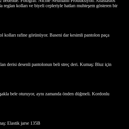
– 52 bedende. Fotoğraf: Nicole Neumann Prodüksiyon: Anastasios
 reglan kolları ve biyeli cepleriyle hatları muhteşem gösteren bir
ol kolları rafine görünüyor. Baseni dar kesimli pantolon paça
ılan derisi desenli pantolonun beli streç deri. Kumaş: Bluz için
 kuşakla bele oturuyor, aynı zamanda önden düğmeli. Kordonlu
maş: Elastik jarse 135B