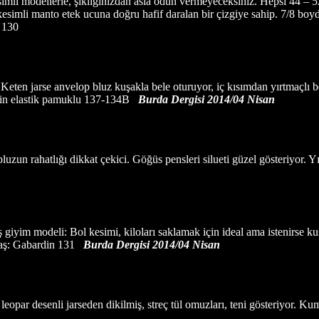
kesimli modellerle, şıklığınızdan asla ödün vermeyeceksiniz. Hepsi 44 
esimli manto etek ucuna doğru hafif daralan bir çizgiye sahip. 7/8 boyda
n 130
Keten jarse anvelop bluz kuşakla bele oturuyor, iç kısımdan yırtmaçlı b
 için elastik pamuklu 137-134B
Burda Dergisi 2014/04 Nisan
bluzun rahatlığı dikkat çekici. Göğüs pensleri silueti güzel gösteriyor. Y
ş giyim modeli: Bol kesimi, kiloları saklamak için ideal ama istenirse
umaş: Gabardin 131
Burda Dergisi 2014/04 Nisan
leopar desenli jarseden dikilmiş, streç tül omuzları, teni gösteriyor. Ku