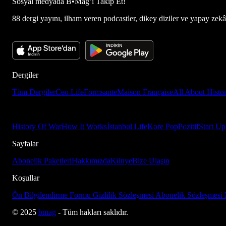
Sosyal medyada
B•Mag’i Takip Et!
88 dergi yayını, ilham veren podcastler, dikey diziler ve yapay zekâ d
Dergiler
Tüm Dergiler
Ceo Life
Formsante
Maison Française
All About Histo
History Of War
How It Works
İstanbul Life
Kore Pop
Pozitif
Start Up
Sayfalar
Abonelik Paketleri
Hakkımızda
Künye
Bize Ulaşın
Koşullar
Ön Bilgilendirme Formu
Gizlilik Sözleşmesi
Abonelik Sözleşmesi
© 2025
bmag
- Tüm hakları saklıdır.