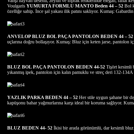
Vahşi hayvan desenli, zeytin ve toprak renklerinde elegan, rahat 
Voulgaris
YUMURTA FORMLU MANTO Beden 44 – 52
Bol k
özelliğe sahip. İnce şal yakası ilik patını saklıyor. Kumaş: Gabardi
ANVELOP BLUZ BOL PAÇA PANTOLON BEDEN 44 – 52
uçlarına doğru bollaşıyor. Kumaş: Bluz için keten jarse, pantolon
BLUZ BOL PAÇA PANTOLON BEDEN 44-52
Tişört kesimli 
yıkanmış ipek, pantolon için kalın pamuklu ve streç deri 132-134A
YAZLIK PARKA BEDEN 44 – 52
Her stile uygun şahane bir dı
kapüşonu bahar yağmurlarına karşı ideal bir koruma sağlıyor. K
BLUZ BEDEN 44- 52
İkisi bir arada görünümlü, dar kesimli bluz 