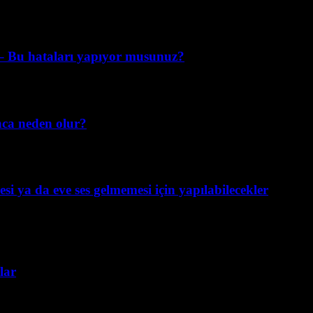
k – Bu hataları yapıyor musunuz?
nca neden olur?
si ya da eve ses gelmemesi için yapılabilecekler
lar