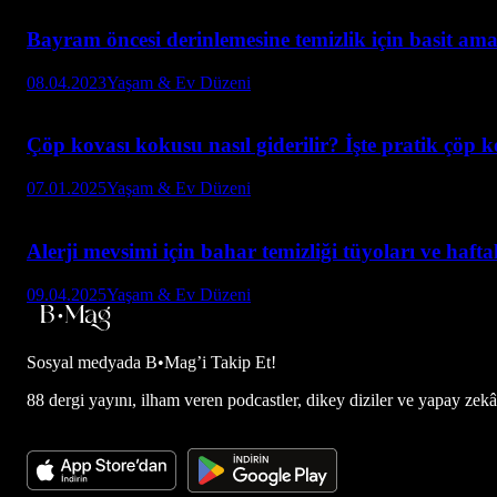
Bayram öncesi derinlemesine temizlik için basit ama
08.04.2023
Yaşam & Ev Düzeni
Çöp kovası kokusu nasıl giderilir? İşte pratik çöp ko
07.01.2025
Yaşam & Ev Düzeni
Alerji mevsimi için bahar temizliği tüyoları ve hafta
09.04.2025
Yaşam & Ev Düzeni
Sosyal medyada
B•Mag’i Takip Et!
88 dergi yayını, ilham veren podcastler, dikey diziler ve yapay zekâ d