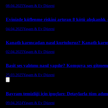
08.04.2025
Yaşam & Ev Düzeni
Evinizde küflenme riskini artıran 8 kötü alışkanlı
04.04.2025
Yaşam & Ev Düzeni
Kanatlı karıncadan nasıl kurtuluruz? Kanatlı karı
02.04.2025
Yaşam & Ev Düzeni
Basit ses yalıtımı nasıl yapılır? Komşuya ses gitmeme
25.03.2025
Yaşam & Ev Düzeni
Bayram temizliği için ipuçları: Detaylarla tüm adım
09.04.2024
Yaşam & Ev Düzeni