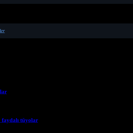
ler
lar
 faydalı tüyolar