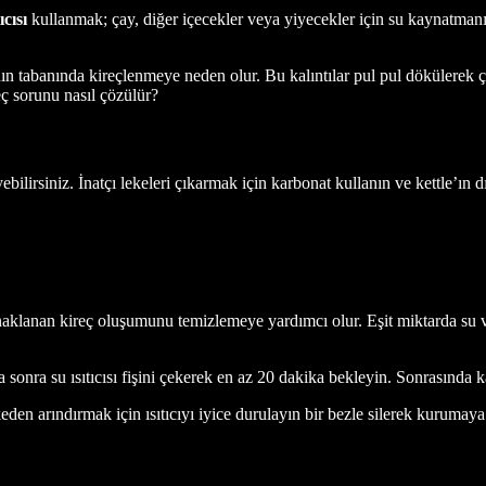
ıcısı
kullanmak; çay, diğer içecekler veya yiyecekler için su kaynatmanı
cının tabanında kireçlenmeye neden olur. Bu kalıntılar pul pul dökülerek 
reç sorunu nasıl çözülür?
ilirsiniz. İnatçı lekeleri çıkarmak için karbonat kullanın ve kettle’ın dı
naklanan kireç oluşumunu temizlemeye yardımcı olur. Eşit miktarda su ve 
a sonra su ısıtıcısı fişini çekerek en az 20 dakika bekleyin. Sonrasında 
rkeden arındırmak için ısıtıcıyı iyice durulayın bir bezle silerek kurumaya