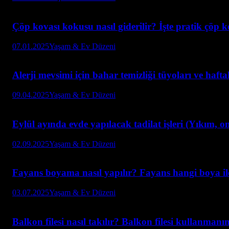
Çöp kovası kokusu nasıl giderilir? İşte pratik çöp ko
07.01.2025
Yaşam & Ev Düzeni
Alerji mevsimi için bahar temizliği tüyoları ve hafta
09.04.2025
Yaşam & Ev Düzeni
Eylül ayında evde yapılacak tadilat işleri (Yıkım, o
02.09.2025
Yaşam & Ev Düzeni
Fayans boyama nasıl yapılır? Fayans hangi boya il
03.07.2025
Yaşam & Ev Düzeni
Balkon filesi nasıl takılır? Balkon filesi kullanmanı