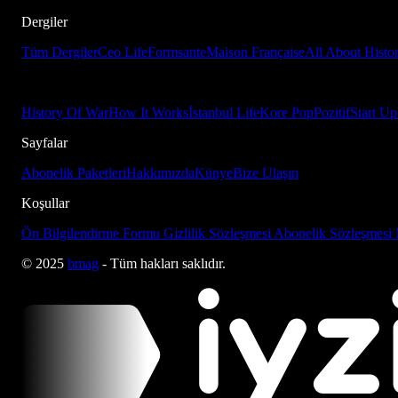
Dergiler
Tüm Dergiler
Ceo Life
Formsante
Maison Française
All About Histo
History Of War
How It Works
İstanbul Life
Kore Pop
Pozitif
Start Up
Sayfalar
Abonelik Paketleri
Hakkımızda
Künye
Bize Ulaşın
Koşullar
Ön Bilgilendirme Formu
Gizlilik Sözleşmesi
Abonelik Sözleşmesi
© 2025
bmag
- Tüm hakları saklıdır.