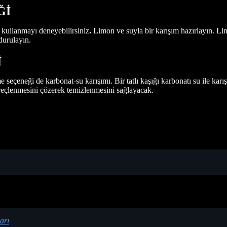
Ğİ
 kullanmayı deneyebilirsiniz
.
Limon ve suyla bir karışım hazırlayın. Lim
 durulayın.
İ
e seçeneği de karbonat-su karışımı. Bir tatlı kaşığı karbonatı su ile karış
kireçlenmesini çözerek temizlenmesini sağlayacak.
arı