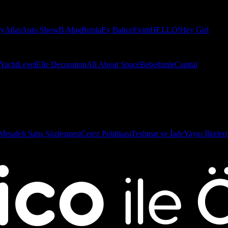
ry
Atlas
Auto Show
B-Mag
Burda
Ev Bahçe
Evim
HELLO!
Hey Girl
Yacht
Level
Elle Decoration
All About Space
Bebeğimle
Capital
Mesafeli Satış Sözleşmesi
Çerez Politikası
Teslimat ve İade
Yayın İlkeleri