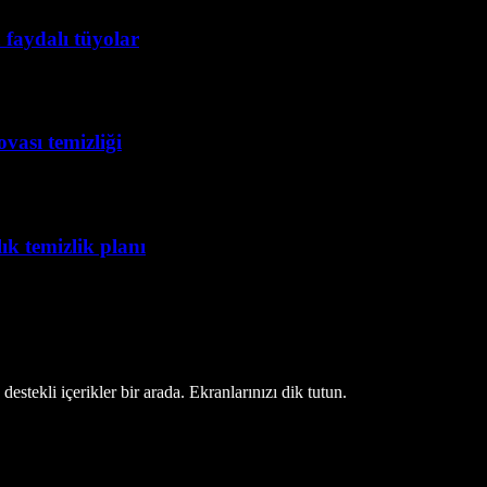
 faydalı tüyolar
vası temizliği
lık temizlik planı
estekli içerikler bir arada. Ekranlarınızı dik tutun.