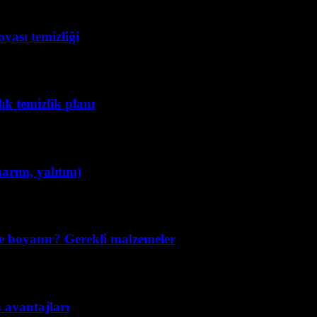
vası temizliği
lık temizlik planı
narım, yalıtım)
e boyanır? Gerekli malzemeler
n avantajları