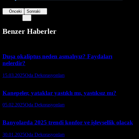
Önceki
Sonraki
Benzer Haberler
Duşa okaliptus neden asmalıyız? Faydaları
nelerdir?
15.03.2025
Oda Dekorasyonları
Kanepeler, yataklar yastıklı mı, yastıksız mı?
05.02.2025
Oda Dekorasyonları
Banyolarda 2025 trendi konfor ve işlevsellik olacak
30.01.2025
Oda Dekorasyonları