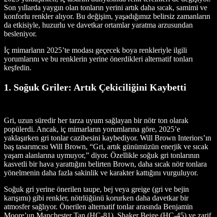
Son yıllarda yaygın olan tonların yerini artık daha sıcak, samimi ve
konforlu renkler alıyor. Bu değişim, yaşadığımız belirsiz zamanların
da etkisiyle, huzurlu ve davetkar ortamlar yaratma arzusundan
besleniyor.
İç mimarların 2025’te modası geçecek boya renkleriyle ilgili
yorumlarını ve bu renklerin yerine önerdikleri alternatif tonları
keşfedin.
1. Soğuk Griler: Artık Çekiciliğini Kaybetti
Gri, uzun süredir her tarza uyum sağlayan bir nötr ton olarak
popülerdi. Ancak, iç mimarların yorumlarına göre, 2025’e
yaklaşırken gri tonlar cazibesini kaybediyor. Will Brown Interiors’ın
baş tasarımcısı Will Brown, “Gri, artık günümüzün enerjik ve sıcak
yaşam alanlarına uymuyor,” diyor. Özellikle soğuk gri tonlarının
kasvetli bir hava yarattığını belirten Brown, daha sıcak nötr tonlara
yönelmenin daha fazla sakinlik ve karakter kattığını vurguluyor.
Soğuk gri yerine önerilen taupe, bej veya greige (gri ve bejin
karışımı) gibi renkler, nötrlüğünü korurken daha davetkar bir
atmosfer sağlıyor. Önerilen alternatif tonlar arasında Benjamin
Moore’un Manchester Tan (HC-81), Shaker Beige (HC-45) ve zarif