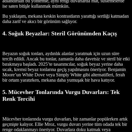
adlandırılan bu yöntemle, aynı rengi duvarlarda mat, süslemelerde
ise saten bitişle kullanmak mümkün.
Bu yaklaşım, mekana keskin kontrastların yarattığı sertliği katmadan
daha zarif ve akıcı bir görünüm sağlıyor.
4. Soğuk Beyazlar: Steril Görünümden Kaçış
Beyazın soğuk tonları, aydınlık alanlar yaratmak için uzun süre
tercih edildi. Ancak bu tonlar, zamanla daha davetsiz ve steril bir etki
bırakmaya başladı. 2025’te tasarımcılar, soğuk beyaz yerine daha
sıcak, kremsi beyaz tonlarına geçiş yapılmasını öneriyor. Benjamin
Moore’un White Dove veya Simply White gibi alternatifleri, ferah
bir ortam yaratırken, mekana daha yumuşak bir hava katıyor.
5. Mücevher Tonlarında Vurgu Duvarları: Tek
Renk Tercihi
Mücevher tonlarında vurgu duvarları, bir zamanlar popülerken artık
geçmişte kalıyor. Ellie Mroz, vurgu duvarı yerine tüm odada tek bir
renge odaklanmayı öneriyor. Duvarlara doku katmak veya