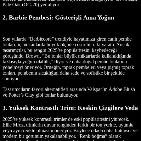
Pale Oak (OC-20) yer alıyor.
2. Barbie Pembesi: Gösterişli Ama Yoğun
Son yıllarda “Barbiecore” trendiyle hayatımıza giren canlı pembe
tonları, iç mekanlarda büyük ölçüde cesur bir etki yarattı. Ancak
tasarımcılar, bu rengin 2025’te popülaritesini kaybedeceği
görüşünde. Brown, “Bu tonlar büyük miktarlarda kullanıldığında
fazlasıyla yoğun olabilir,” diyor ve daha doğal pembe tonlarına
yönelmeyi öneriyor. Örneğin, toprak pembeleri veya pişmiş toprak
tonları, pembenin sıcaklığını daha sade ve sofistike bir şekilde
sunuyor.
Tasarımcıların favori alternatifleri arasında Valspar’ın Adobe Blush
ve Potter’s Clay gibi tonlar bulunuyor.
3. Yüksek Kontrastlı Trim: Keskin Çizgilere Veda
2025’te yüksek kontrastlı trimler de eski popülaritesini yitirecek.
Ellie Mroz, trimlerin duvar renginden farklı bir ton yerine, uyumlu
veya aynı renkte olmasını öneriyor. Böylece odada daha bütünsel ve
modern bir görünüm yakalanabiliyor. “Renk boğma” olarak