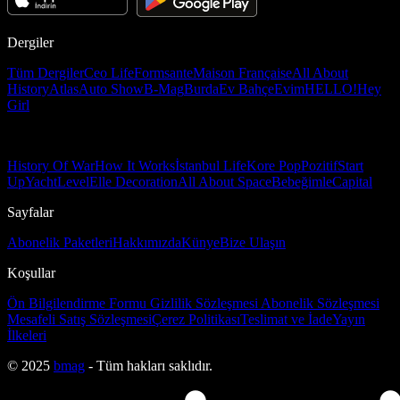
Dergiler
Tüm Dergiler
Ceo Life
Formsante
Maison Française
All About
History
Atlas
Auto Show
B-Mag
Burda
Ev Bahçe
Evim
HELLO!
Hey
Girl
History Of War
How It Works
İstanbul Life
Kore Pop
Pozitif
Start
Up
Yacht
Level
Elle Decoration
All About Space
Bebeğimle
Capital
Sayfalar
Abonelik Paketleri
Hakkımızda
Künye
Bize Ulaşın
Koşullar
Ön Bilgilendirme Formu
Gizlilik Sözleşmesi
Abonelik Sözleşmesi
Mesafeli Satış Sözleşmesi
Çerez Politikası
Teslimat ve İade
Yayın
İlkeleri
© 2025
bmag
- Tüm hakları saklıdır.