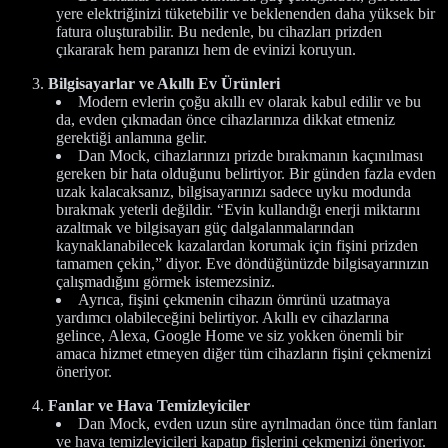
yere elektriğinizi tüketebilir ve beklenenden daha yüksek bir
fatura oluşturabilir. Bu nedenle, bu cihazları prizden
çıkararak hem paranızı hem de evinizi koruyun.
Bilgisayarlar ve Akıllı Ev Ürünleri
Modern evlerin çoğu akıllı ev olarak kabul edilir ve bu
da, evden çıkmadan önce cihazlarınıza dikkat etmeniz
gerektiği anlamına gelir.
Dan Mock, cihazlarınızı prizde bırakmanın kaçınılması
gereken bir hata olduğunu belirtiyor. Bir günden fazla evden
uzak kalacaksanız, bilgisayarınızı sadece uyku modunda
bırakmak yeterli değildir. “Evin kullandığı enerji miktarını
azaltmak ve bilgisayarı güç dalgalanmalarından
kaynaklanabilecek kazalardan korumak için fişini prizden
tamamen çekin,” diyor. Eve döndüğünüzde bilgisayarınızın
çalışmadığını görmek istemezsiniz.
Ayrıca, fişini çekmenin cihazın ömrünü uzatmaya
yardımcı olabileceğini belirtiyor. Akıllı ev cihazlarına
gelince, Alexa, Google Home ve siz yokken önemli bir
amaca hizmet etmeyen diğer tüm cihazların fişini çekmenizi
öneriyor.
Fanlar ve Hava Temizleyiciler
Dan Mock, evden uzun süre ayrılmadan önce tüm fanları
ve hava temizleyicileri kapatıp fişlerini çekmenizi öneriyor.