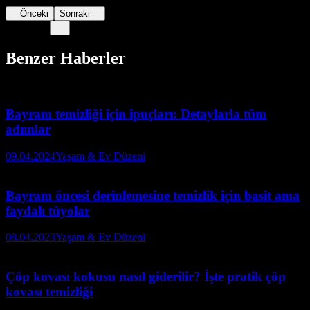
Önceki
Sonraki
Benzer Haberler
Bayram temizliği için ipuçları: Detaylarla tüm
adımlar
09.04.2024
Yaşam & Ev Düzeni
Bayram öncesi derinlemesine temizlik için basit ama
faydalı tüyolar
08.04.2023
Yaşam & Ev Düzeni
Çöp kovası kokusu nasıl giderilir? İşte pratik çöp
kovası temizliği