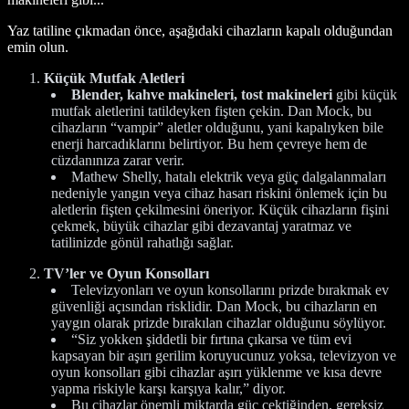
Yaz tatiline çıkmadan önce, aşağıdaki cihazların kapalı olduğundan
emin olun.
Küçük Mutfak Aletleri
Blender, kahve makineleri, tost makineleri
gibi küçük
mutfak aletlerini tatildeyken fişten çekin. Dan Mock, bu
cihazların “vampir” aletler olduğunu, yani kapalıyken bile
enerji harcadıklarını belirtiyor. Bu hem çevreye hem de
cüzdanınıza zarar verir.
Mathew Shelly, hatalı elektrik veya güç dalgalanmaları
nedeniyle yangın veya cihaz hasarı riskini önlemek için bu
aletlerin fişten çekilmesini öneriyor. Küçük cihazların fişini
çekmek, büyük cihazlar gibi dezavantaj yaratmaz ve
tatilinizde gönül rahatlığı sağlar.
TV’ler ve Oyun Konsolları
Televizyonları ve oyun konsollarını prizde bırakmak ev
güvenliği açısından risklidir. Dan Mock, bu cihazların en
yaygın olarak prizde bırakılan cihazlar olduğunu söylüyor.
“Siz yokken şiddetli bir fırtına çıkarsa ve tüm evi
kapsayan bir aşırı gerilim koruyucunuz yoksa, televizyon ve
oyun konsolları gibi cihazlar aşırı yüklenme ve kısa devre
yapma riskiyle karşı karşıya kalır,” diyor.
Bu cihazlar önemli miktarda güç çektiğinden, gereksiz