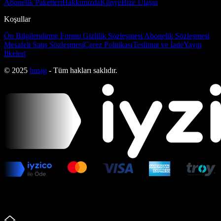
Abonelik Paketleri
Hakkımızda
Künye
Bize Ulaşın
Koşullar
Ön Bilgilendirme Formu
Gizlilik Sözleşmesi
Abonelik Sözleşmesi
Mesafeli Satış Sözleşmesi
Çerez Politikası
Teslimat ve İade
Yayın
İlkeleri
© 2025
bmag
- Tüm hakları saklıdır.