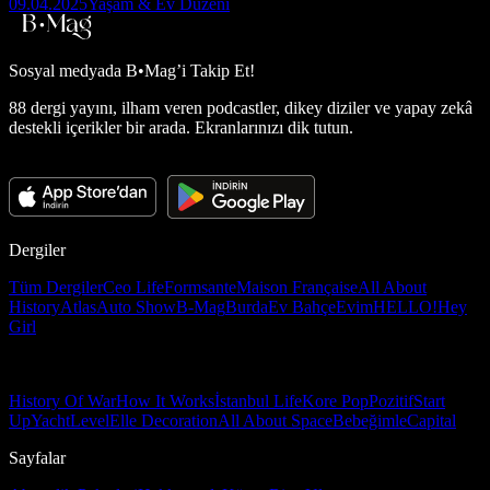
09.04.2025
Yaşam & Ev Düzeni
Sosyal medyada
B•Mag’i Takip Et!
88 dergi yayını, ilham veren podcastler, dikey diziler ve yapay zekâ
destekli içerikler bir arada. Ekranlarınızı dik tutun.
Dergiler
Tüm Dergiler
Ceo Life
Formsante
Maison Française
All About
History
Atlas
Auto Show
B-Mag
Burda
Ev Bahçe
Evim
HELLO!
Hey
Girl
History Of War
How It Works
İstanbul Life
Kore Pop
Pozitif
Start
Up
Yacht
Level
Elle Decoration
All About Space
Bebeğimle
Capital
Sayfalar