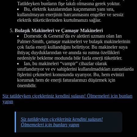
Tatildeyken bunların fişe takılı olmasına gerek yoktur.
Bu, elektrik kazalarından kaçınmanın yanı sıra,
kullanılmayan enerjinin harcanmasını engeller ve sessiz
elektrik tüketicilerinden kurtulmanızı sağlar.
Bulaşık Makineleri ve Çamaşır Makineleri
Domestic & General’da ev aletleri uzmanı olan Ian
Palmer-Smith, çamaşır makineleri ve bulaşık makinelerinin
çok fazla enerji kullandığını belirtiyor. Bu makineler suya
ihtiyaç duyduklarından ve anında su ısıtma özellikleri
nedeniyle bekleme modunda bile fazla enerji tüketirler.
Ian, bu makineleri “vampir” cihazlar olarak
sınıflandırıyor ve ev sahiplerini kullanılmadıkları zamanlarda
fişlerini çekmeleri konusunda uyarıyor. Bu, hem evinizi
korumak hem de enerji faturalarınızı düşürmek için
önemlidir.
Siz tatildeyken çiçekleriniz kendini sulasın! Ölmemeleri için bunları
yapın
Siz tatildeyken çiçekleriniz kendini sulasın!
Ölmemeleri için bunları yapın