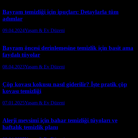
Bayram temizliği için ipuçları: Detaylarla tüm
adımlar
09.04.2024
Yaşam & Ev Düzeni
Bayram öncesi derinlemesine temizlik için basit ama
faydalı tüyolar
08.04.2023
Yaşam & Ev Düzeni
Çöp kovası kokusu nasıl giderilir? İşte pratik çöp
kovası temizliği
07.01.2025
Yaşam & Ev Düzeni
Alerji mevsimi için bahar temizliği tüyoları ve
haftalık temizlik planı