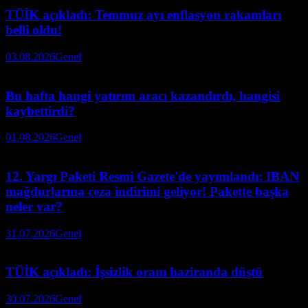
TÜİK açıkladı: Temmuz ayı enflasyon rakamları
belli oldu!
03.08.2026
Genel
Bu hafta hangi yatırım aracı kazandırdı, hangisi
kaybettirdi?
01.08.2026
Genel
12. Yargı Paketi Resmi Gazete'de yayımlandı: IBAN
mağdurlarına ceza indirimi geliyor! Pakette başka
neler var?
31.07.2026
Genel
TÜİK açıkladı: İşsizlik oranı haziranda düştü
30.07.2026
Genel