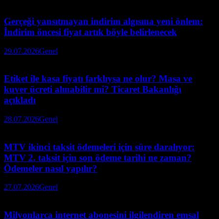
Gerçeği yansıtmayan indirim algısına yeni önlem:
İndirim öncesi fiyat artık böyle belirlenecek
29.07.2026
Genel
Etiket ile kasa fiyatı farklıysa ne olur? Masa ve
kuver ücreti alınabilir mi? Ticaret Bakanlığı
açıkladı
28.07.2026
Genel
MTV ikinci taksit ödemeleri için süre daralıyor:
MTV 2. taksit için son ödeme tarihi ne zaman?
Ödemeler nasıl yapılır?
27.07.2026
Genel
Milyonlarca internet abonesini ilgilendiren emsal