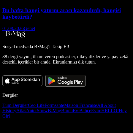
Bu hafta hangi yatırım aracı kazandırdı, hangisi
kaybettirdi?
01.08.2026
Genel
Sosyal medyada
B•Mag’i Takip Et!
88 dergi yayını, ilham veren podcastler, dikey diziler ve yapay zekâ
destekli içerikler bir arada. Ekranlarınızı dik tutun.
Dergiler
Tüm Dergiler
Ceo Life
Formsante
Maison Française
All About
History
Atlas
Auto Show
B-Mag
Burda
Ev Bahçe
Evim
HELLO!
Hey
Girl