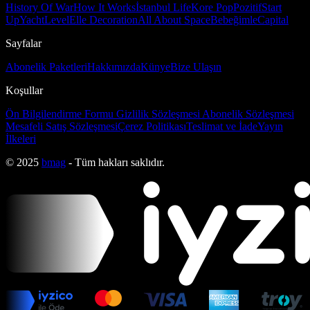
History Of War
How It Works
İstanbul Life
Kore Pop
Pozitif
Start
Up
Yacht
Level
Elle Decoration
All About Space
Bebeğimle
Capital
Sayfalar
Abonelik Paketleri
Hakkımızda
Künye
Bize Ulaşın
Koşullar
Ön Bilgilendirme Formu
Gizlilik Sözleşmesi
Abonelik Sözleşmesi
Mesafeli Satış Sözleşmesi
Çerez Politikası
Teslimat ve İade
Yayın
İlkeleri
© 2025
bmag
- Tüm hakları saklıdır.