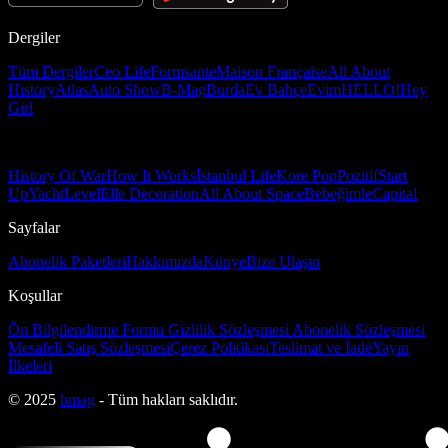
Dergiler
Tüm Dergiler
Ceo Life
Formsante
Maison Française
All About
History
Atlas
Auto Show
B-Mag
Burda
Ev Bahçe
Evim
HELLO!
Hey
Girl
History Of War
How It Works
İstanbul Life
Kore Pop
Pozitif
Start
Up
Yacht
Level
Elle Decoration
All About Space
Bebeğimle
Capital
Sayfalar
Abonelik Paketleri
Hakkımızda
Künye
Bize Ulaşın
Koşullar
Ön Bilgilendirme Formu
Gizlilik Sözleşmesi
Abonelik Sözleşmesi
Mesafeli Satış Sözleşmesi
Çerez Politikası
Teslimat ve İade
Yayın
İlkeleri
© 2025
bmag
- Tüm hakları saklıdır.