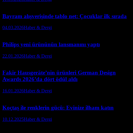
Bayram alışverişinde tablo net: Çocuklar ilk sırada
04.03.2026
Haber & Dergi
Philips yeni ürününün lansmanını yaptı
22.01.2026
Haber & Dergi
Fakir Hausgeräte’nin ürünleri German Design
Awards 2026’da dört ödül aldı
16.01.2026
Haber & Dergi
Koçtaş ile renklerin gücü: Evinize ilham katın
10.12.2025
Haber & Dergi