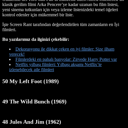
klasik gerilim filmi Arka Pencere’ye kadar uzanan bu film listesi,
yeni sinema tutkunları için veya izleme listenizdeki temel öğeleri
kontrol edenler için mükemmel bir liste.
İşte Screen Rant tarafından değerlendirilen tüm zamanların en İyi
filmleri.
Bu yazılarımız da ilginizi çekebilir:
Dekorasyonu ile dikkat çeken en iyi filmler: Size ilham
verecek!
Filmlerdeki en pahalı banyolar: Zirvede Harry Potter var
Netflix yılbaşı filmleri: Yılbaşı akşamı Netflix’te
izlenebilecek aile filmleri
50 My Left Foot (1989)
49 The Wild Bunch (1969)
48 Jules And Jim (1962)