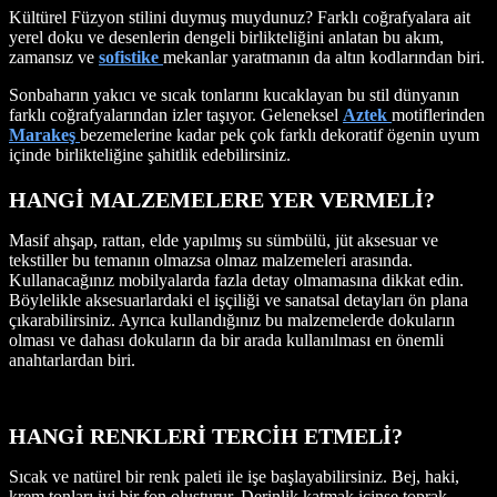
Kültürel Füzyon stilini duymuş muydunuz? Farklı coğrafyalara ait
yerel doku ve desenlerin dengeli birlikteliğini anlatan bu akım,
zamansız ve
sofistike
mekanlar yaratmanın da altın kodlarından biri.
Sonbaharın yakıcı ve sıcak tonlarını kucaklayan bu stil dünyanın
farklı coğrafyalarından izler taşıyor. Geleneksel
Aztek
motiflerinden
Marakeş
bezemelerine kadar pek çok farklı dekoratif ögenin uyum
içinde birlikteliğine şahitlik edebilirsiniz.
HANGİ MALZEMELERE YER VERMELİ?
Masif ahşap, rattan, elde yapılmış su sümbülü, jüt aksesuar ve
tekstiller bu temanın olmazsa olmaz malzemeleri arasında.
Kullanacağınız mobilyalarda fazla detay olmamasına dikkat edin.
Böylelikle aksesuarlardaki el işçiliği ve sanatsal detayları ön plana
çıkarabilirsiniz. Ayrıca kullandığınız bu malzemelerde dokuların
olması ve dahası dokuların da bir arada kullanılması en önemli
anahtarlardan biri.
HANGİ RENKLERİ TERCİH ETMELİ?
Sıcak ve natürel bir renk paleti ile işe başlayabilirsiniz. Bej, haki,
krem tonları iyi bir fon oluşturur. Derinlik katmak içinse toprak