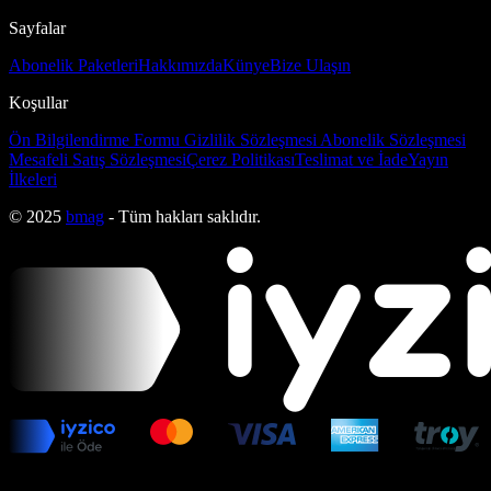
Sayfalar
Abonelik Paketleri
Hakkımızda
Künye
Bize Ulaşın
Koşullar
Ön Bilgilendirme Formu
Gizlilik Sözleşmesi
Abonelik Sözleşmesi
Mesafeli Satış Sözleşmesi
Çerez Politikası
Teslimat ve İade
Yayın
İlkeleri
© 2025
bmag
- Tüm hakları saklıdır.