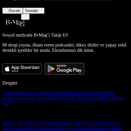
Önceki
Sonraki
Sosyal medyada
B•Mag’i Takip Et!
88 dergi yayını, ilham veren podcastler, dikey diziler ve yapay zekâ
destekli içerikler bir arada. Ekranlarınızı dik tutun.
Dergiler
Tüm Dergiler
Ceo Life
Formsante
Maison Française
All About
History
Atlas
Auto Show
B-Mag
Burda
Ev Bahçe
Evim
HELLO!
Hey
Girl
History Of War
How It Works
İstanbul Life
Kore Pop
Pozitif
Start
Up
Yacht
Level
Elle Decoration
All About Space
Bebeğimle
Capital