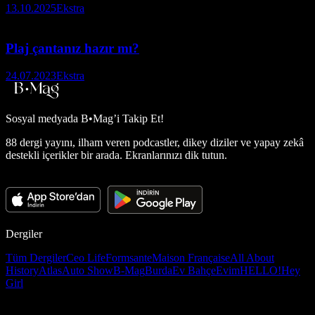
13.10.2025
Ekstra
Plaj çantanız hazır mı?
24.07.2023
Ekstra
Sosyal medyada
B•Mag’i Takip Et!
88 dergi yayını, ilham veren podcastler, dikey diziler ve yapay zekâ
destekli içerikler bir arada. Ekranlarınızı dik tutun.
Dergiler
Tüm Dergiler
Ceo Life
Formsante
Maison Française
All About
History
Atlas
Auto Show
B-Mag
Burda
Ev Bahçe
Evim
HELLO!
Hey
Girl