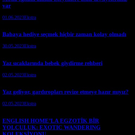
var
01.06.2023
Ekstra
Babaya hediye seçmek hiçbir zaman kolay olmadı
30.05.2023
Ekstra
Yaz sıcaklarında bebek giydirme rehberi
02.05.2023
Ekstra
Yaz geliyor, gardıropları revize etmeye hazır mıyız?
02.05.2023
Ekstra
ENGLISH HOME’LA EGZOTİK BİR
YOLCULUK: EXOTIC WANDERING
KOLEKSİYONU