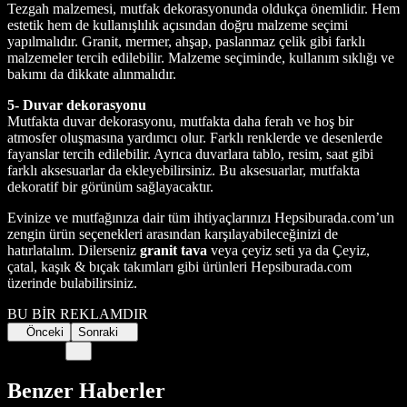
Tezgah malzemesi, mutfak dekorasyonunda oldukça önemlidir. Hem
estetik hem de kullanışlılık açısından doğru malzeme seçimi
yapılmalıdır. Granit, mermer, ahşap, paslanmaz çelik gibi farklı
malzemeler tercih edilebilir. Malzeme seçiminde, kullanım sıklığı ve
bakımı da dikkate alınmalıdır.
5- Duvar dekorasyonu
Mutfakta duvar dekorasyonu, mutfakta daha ferah ve hoş bir
atmosfer oluşmasına yardımcı olur. Farklı renklerde ve desenlerde
fayanslar tercih edilebilir. Ayrıca duvarlara tablo, resim, saat gibi
farklı aksesuarlar da ekleyebilirsiniz. Bu aksesuarlar, mutfakta
dekoratif bir görünüm sağlayacaktır.
Evinize ve mutfağınıza dair tüm ihtiyaçlarınızı Hepsiburada.com’un
zengin ürün seçenekleri arasından karşılayabileceğinizi de
hatırlatalım. Dilerseniz
granit tava
veya çeyiz seti ya da Çeyiz,
çatal, kaşık & bıçak takımları gibi ürünleri Hepsiburada.com
üzerinde bulabilirsiniz.
BU BİR REKLAMDIR
Önceki
Sonraki
Benzer Haberler