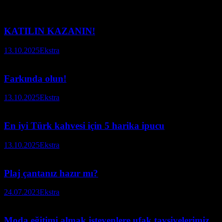
KATILIN KAZANIN!
13.10.2025
Ekstra
Farkında olun!
13.10.2025
Ekstra
En iyi Türk kahvesi için 5 harika ipucu
13.10.2025
Ekstra
Plaj çantanız hazır mı?
24.07.2023
Ekstra
Moda eğitimi almak isteyenlere ufak tavsiyelerimiz