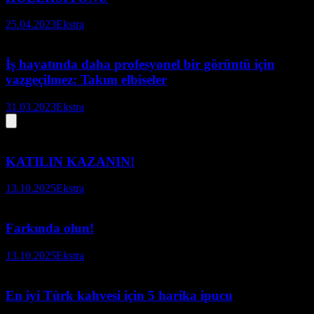
25.04.2023
Ekstra
İş hayatında daha profesyonel bir görüntü için
vazgeçilmez: Takım elbiseler
31.03.2023
Ekstra
KATILIN KAZANIN!
13.10.2025
Ekstra
Farkında olun!
13.10.2025
Ekstra
En iyi Türk kahvesi için 5 harika ipucu