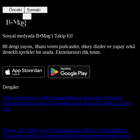
Önceki
Sonraki
Sosyal medyada
B•Mag’i Takip Et!
88 dergi yayını, ilham veren podcastler, dikey diziler ve yapay zekâ
destekli içerikler bir arada. Ekranlarınızı dik tutun.
Dergiler
Tüm Dergiler
Ceo Life
Formsante
Maison Française
All About
History
Atlas
Auto Show
B-Mag
Burda
Ev Bahçe
Evim
HELLO!
Hey
Girl
History Of War
How It Works
İstanbul Life
Kore Pop
Pozitif
Start
Up
Yacht
Level
Elle Decoration
All About Space
Bebeğimle
Capital