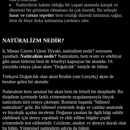
Natürellerin hakim olduğu bir yaşam alanında karışık ve
düzensiz bir görünüm olmaması da çok önemli. Bu sebeple
hasır ve rattan sepetler
hem ortalığı düzenli tutmanızı sağlar,
hem de biraz doku katmanıza yardımcı olur.
NATÜRALİZM NEDİR?
İç Mimar Gizem Uçkun Tiryaki, natüralizm nedir? sorusunu
yanıtladı.
Natüralizm nedir?
Natüralizm, hem resim ve edebiyat
gibi sanat türlerini hem de felsefeyi kapsayan bir akımdır. 19.
yüzyılda ortaya çıkan akım ”Doğalcılık” ismiyle de bilinir.
Türkçesi Doğalcılık olan akım Realist yani Gerçekçi akım ile
beraber gelen bir akımdır.
Natüralizm hem sanatsal bir akım hem de felsefi bir disiplindir. Bu
disiplinin içerisinde farklı yöntemlerin uygulanmasıyla birçok
natüralizm türü ortaya çıkmıştır. Bunların başında ”bilimsel
natüralizm” gelir. Bu bilimsel yöntemde doğa ve canlılar anatomik
ve biyolojik açıdan incelenir. Doğanın yasaları ile ilgili bilgi sahibi
olabilmek için deney yapılmalı ve elde edilen bilgiler çeşitli
yöntemlerle test edilmelidir. Gözleme, analize ve deneye dayalı olan
bu bilim, Yöntemsel natüralizm adıyla da bilinir.