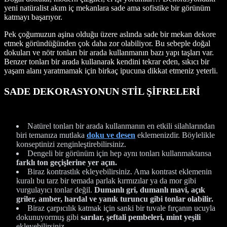
yeni natüralist akım iç mekanlara sade ama sofistike bir görünüm
katmayı başarıyor.
Pek çoğumuzun aşina olduğu üzere aslında sade bir mekan dekore
etmek göründüğünden çok daha zor olabiliyor. Bu sebeple doğal
dokuları ve nötr tonları bir arada kullanmanın bazı yapı taşları var.
Benzer tonları bir arada kullanarak kendini tekrar eden, sıkıcı bir
yaşam alanı yaratmamak için birkaç ipucuna dikkat etmeniz yeterli.
SADE DEKORASYONUN STİL ŞİFRELERİ
Natürel tonları bir arada kullanmanın en etkili silahlarından
biri temanıza mutlaka
doku ve desen
eklemenizdir. Böylelikle
konseptinizi zenginleştirebilirsiniz.
Dengeli bir görünüm için hep aynı tonları kullanmaktansa
farklı ton geçişlerine yer açın.
Biraz kontrastlık ekleyebilirsiniz. Ama kontrast eklemenin
kuralı bu tarz bir temada parlak kırmızılar ya da mor gibi
vurgulayıcı tonlar değil.
Dumanlı gri, dumanlı mavi, açık
griler, amber, hardal ve yanık turuncu gibi tonlar olabilir.
Biraz çarpıcılık katmak için sanki bir tuvale fırçanın ucuyla
dokunuyormuş gibi
sarılar, şeftali pembeleri, mint yeşili
ekleyebilirsiniz.