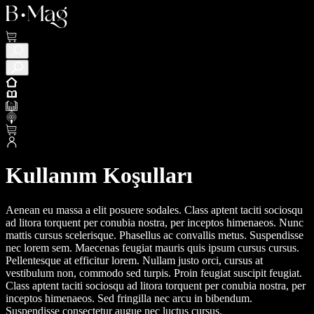
Kullanım Koşulları
Aenean eu massa a elit posuere sodales. Class aptent taciti sociosqu
ad litora torquent per conubia nostra, per inceptos himenaeos. Nunc
mattis cursus scelerisque. Phasellus ac convallis metus. Suspendisse
nec lorem sem. Maecenas feugiat mauris quis ipsum cursus cursus.
Pellentesque at efficitur lorem. Nullam justo orci, cursus at
vestibulum non, commodo sed turpis. Proin feugiat suscipit feugiat.
Class aptent taciti sociosqu ad litora torquent per conubia nostra, per
inceptos himenaeos. Sed fringilla nec arcu in bibendum.
Suspendisse consectetur augue nec luctus cursus.