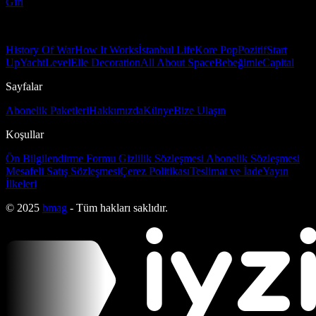
Girl
History Of War
How It Works
İstanbul Life
Kore Pop
Pozitif
Start
Up
Yacht
Level
Elle Decoration
All About Space
Bebeğimle
Capital
Sayfalar
Abonelik Paketleri
Hakkımızda
Künye
Bize Ulaşın
Koşullar
Ön Bilgilendirme Formu
Gizlilik Sözleşmesi
Abonelik Sözleşmesi
Mesafeli Satış Sözleşmesi
Çerez Politikası
Teslimat ve İade
Yayın
İlkeleri
© 2025
bmag
- Tüm hakları saklıdır.