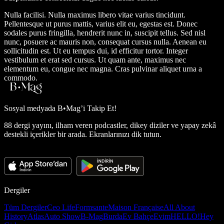
Nulla facilisi. Nulla maximus libero vitae varius tincidunt.
Pellentesque ut purus mattis, varius elit eu, egestas est. Donec
sodales purus fringilla, hendrerit nunc in, suscipit tellus. Sed nisl
nunc, posuere ac mauris non, consequat cursus nulla. Aenean eu
sollicitudin est. Ut eu tempus dui, id efficitur tortor. Integer
vestibulum et erat sed cursus. Ut quam ante, maximus nec
elementum eu, congue nec magna. Cras pulvinar aliquet urna a
commodo.
Sosyal medyada
B•Mag’i Takip Et!
88 dergi yayını, ilham veren podcastler, dikey diziler ve yapay zekâ
destekli içerikler bir arada. Ekranlarınızı dik tutun.
Dergiler
Tüm Dergiler
Ceo Life
Formsante
Maison Française
All About
History
Atlas
Auto Show
B-Mag
Burda
Ev Bahçe
Evim
HELLO!
Hey