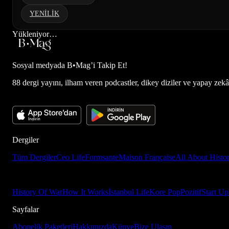
YENİLİK
Yükleniyor…
Sosyal medyada
B•Mag’i Takip Et!
88 dergi yayını, ilham veren podcastler, dikey diziler ve yapay zekâ d
Dergiler
Tüm Dergiler
Ceo Life
Formsante
Maison Française
All About Histo
History Of War
How It Works
İstanbul Life
Kore Pop
Pozitif
Start Up
Sayfalar
Abonelik Paketleri
Hakkımızda
Künye
Bize Ulaşın