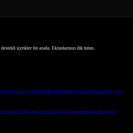
estekli içerikler bir arada. Ekranlarınızı dik tutun.
ry
Atlas
Auto Show
B-Mag
Burda
Ev Bahçe
Evim
HELLO!
Hey Girl
Yacht
Level
Elle Decoration
All About Space
Bebeğimle
Capital