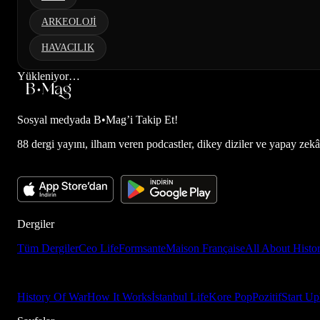
ARKEOLOJİ
HAVACILIK
Yükleniyor…
Sosyal medyada
B•Mag’i Takip Et!
88 dergi yayını, ilham veren podcastler, dikey diziler ve yapay zekâ d
Dergiler
Tüm Dergiler
Ceo Life
Formsante
Maison Française
All About Histo
History Of War
How It Works
İstanbul Life
Kore Pop
Pozitif
Start Up