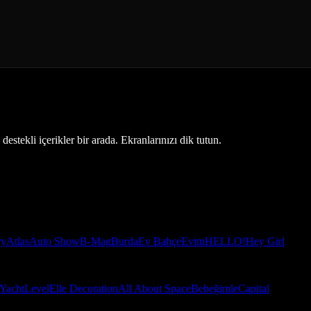
estekli içerikler bir arada. Ekranlarınızı dik tutun.
ry
Atlas
Auto Show
B-Mag
Burda
Ev Bahçe
Evim
HELLO!
Hey Girl
Yacht
Level
Elle Decoration
All About Space
Bebeğimle
Capital