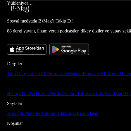
Yükleniyor…
Sosyal medyada
B•Mag’i Takip Et!
88 dergi yayını, ilham veren podcastler, dikey diziler ve yapay zekâ d
Dergiler
Tüm Dergiler
Ceo Life
Formsante
Maison Française
All About Histo
History Of War
How It Works
İstanbul Life
Kore Pop
Pozitif
Start Up
Sayfalar
Abonelik Paketleri
Hakkımızda
Künye
Bize Ulaşın
Koşullar