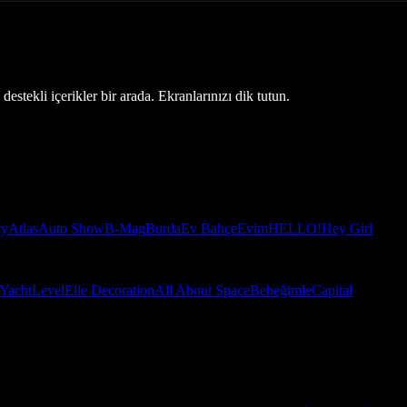
estekli içerikler bir arada. Ekranlarınızı dik tutun.
ry
Atlas
Auto Show
B-Mag
Burda
Ev Bahçe
Evim
HELLO!
Hey Girl
Yacht
Level
Elle Decoration
All About Space
Bebeğimle
Capital