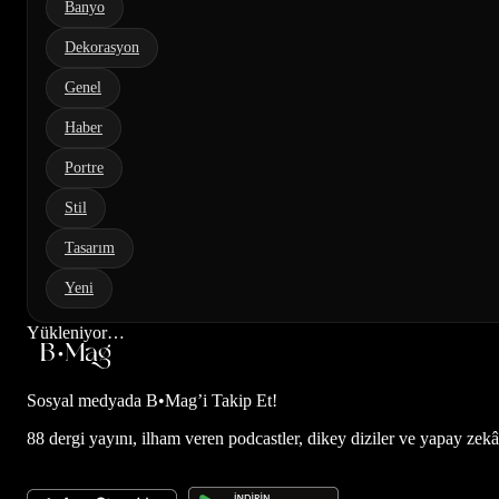
Banyo
Dekorasyon
Genel
Haber
Portre
Stil
Tasarım
Yeni
Yükleniyor…
Sosyal medyada
B•Mag’i Takip Et!
88 dergi yayını, ilham veren podcastler, dikey diziler ve yapay zekâ d