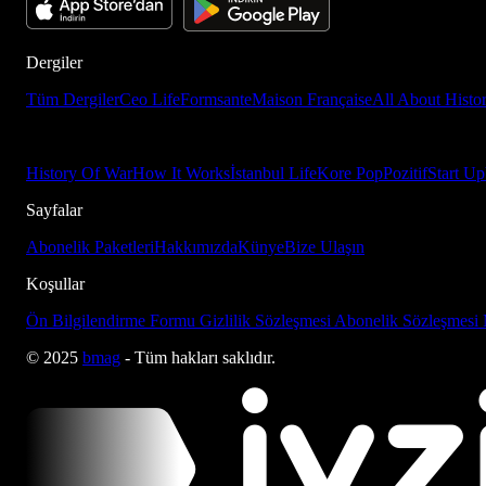
Dergiler
Tüm Dergiler
Ceo Life
Formsante
Maison Française
All About Histo
History Of War
How It Works
İstanbul Life
Kore Pop
Pozitif
Start Up
Sayfalar
Abonelik Paketleri
Hakkımızda
Künye
Bize Ulaşın
Koşullar
Ön Bilgilendirme Formu
Gizlilik Sözleşmesi
Abonelik Sözleşmesi
© 2025
bmag
- Tüm hakları saklıdır.