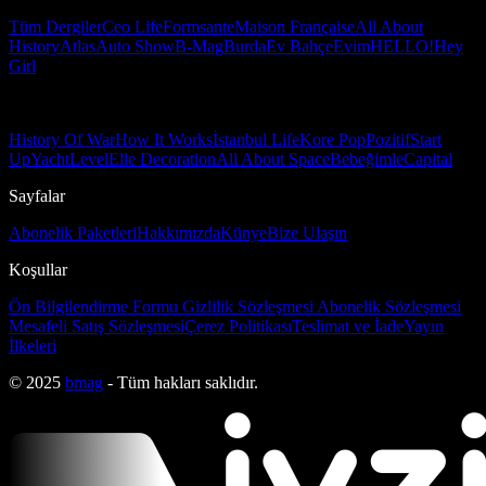
Tüm Dergiler
Ceo Life
Formsante
Maison Française
All About
History
Atlas
Auto Show
B-Mag
Burda
Ev Bahçe
Evim
HELLO!
Hey
Girl
History Of War
How It Works
İstanbul Life
Kore Pop
Pozitif
Start
Up
Yacht
Level
Elle Decoration
All About Space
Bebeğimle
Capital
Sayfalar
Abonelik Paketleri
Hakkımızda
Künye
Bize Ulaşın
Koşullar
Ön Bilgilendirme Formu
Gizlilik Sözleşmesi
Abonelik Sözleşmesi
Mesafeli Satış Sözleşmesi
Çerez Politikası
Teslimat ve İade
Yayın
İlkeleri
© 2025
bmag
- Tüm hakları saklıdır.