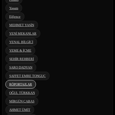
Yaşam
Eğlence
MEHMET YAŞİN
YENİ MEKANLAR
YENAL BİLGİCİ
YEME & İÇME
ŞEHİR REHBERİ
SARO DADYAN
SAFFET EMRE TONGUÇ
RÖPORTAJLAR
OĞUL TÜRKKAN
MİRGÜN CABAS
AHMET ÜMİT