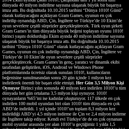
dünyada 40 milyon indirilme sayısına ulaşarak büyük bir başarıya
imza attı. Bu doğrultuda 10.10.2015 tarihini “Dünya 1010! Günü”
olarak kutlayacağını açıklayan Gram Games, oyunun en çok
indirilip oynandığı ABD, Çin, İngiltere ve Türkiye’de 10 Ekim’de
oyun severlere çeşitli sürprizler gerçekleştirecek. Türk oyun şirketi
Gram Games’in tüm dünyada büyük beğeni toplayan oyunu 1010!
birinci yaşını doldurduğu Ekim ayında 40 milyon indirilme sayısına
ulaşarak büyük bir başarıya imza attı. Bu doğrultuda 10.10.2015
tarihini “Dünya 1010! Günü” olarak kutlayacağını açıklayan Gram
Games, oyunun en çok indirilip oynandığı ABD, Çin, İngiltere ve
Türkiye’de 10 Ekim’de oyun severlere çeşitli sürprizler
gerçekleştirecek. Gram Games’in genç, yaratıcı ve dinamik ekibi
tarafından geliştirilen, iOS, Android ve Windows Phone
platformlarında ücretsiz olarak sunulan 1010!, kullanıcıların
beğenisine sunulmasından sonra 20 gün içinde 1 milyon kez
indirilerek önemli bir başarı elde etmişti.
Her Gün 3,5 Milyon Kişi
Oynuyor
Birinci yılın sonunda 40 milyon kez indirilen 1010!’u tüm
dünyada her gün ortalama 3,5 milyon kişi oynuyor. 1010!
oynayanların %65’ini ise kadınlar oluşturuyor. 117 ülkede en çok
indirilen 100 mobil oyundan biri olan 1010! tüm dünyada en çok
ABD’de indirildi. 1 yıl içinde 1010!’un toplam 8,3 milyon kez
indirildiği ABD’yi 4,5 milyon indirme ile Çin ve 2,4 milyon indirme
ile İngiltere takip ediyor. Kendi evi Türkiye’de de en çok oynanan
mobil oyunlar arasında yer alan 1010!’u geçtiğimiz 1 yılda 1,5