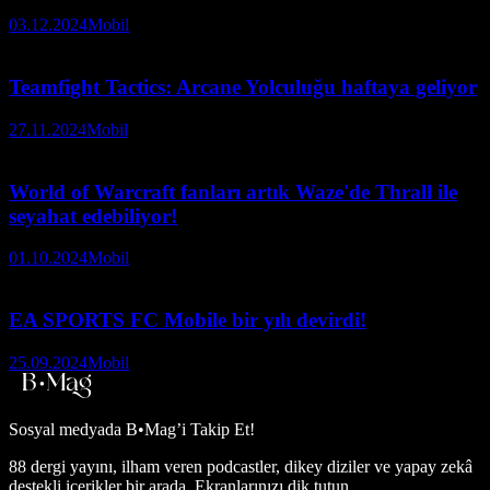
03.12.2024
Mobil
Teamfight Tactics: Arcane Yolculuğu haftaya geliyor
27.11.2024
Mobil
World of Warcraft fanları artık Waze'de Thrall ile
seyahat edebiliyor!
01.10.2024
Mobil
EA SPORTS FC Mobile bir yılı devirdi!
25.09.2024
Mobil
Sosyal medyada
B•Mag’i Takip Et!
88 dergi yayını, ilham veren podcastler, dikey diziler ve yapay zekâ
destekli içerikler bir arada. Ekranlarınızı dik tutun.