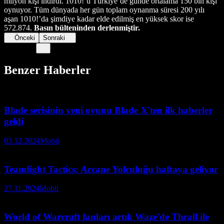
milyon kişi indirdi. 1010!’u Türkiye’de günde ortalama 150 bin kişi
oynuyor. Tüm dünyada her gün toplam oynanma süresi 200 yılı
aşan 1010!’da şimdiye kadar elde edilmiş en yüksek skor ise
572.874.
Basın bülteninden derlenmiştir.
Önceki
Sonraki
Benzer Haberler
Blade serisinin yeni oyunu Blade X'ten ilk haberler
geldi
03.12.2024
Mobil
Teamfight Tactics: Arcane Yolculuğu haftaya geliyor
27.11.2024
Mobil
World of Warcraft fanları artık Waze'de Thrall ile