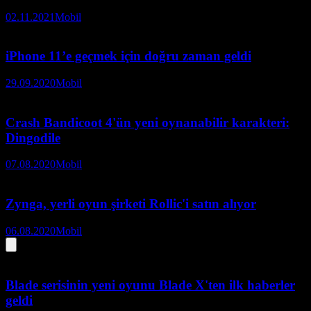
02.11.2021
Mobil
iPhone 11’e geçmek için doğru zaman geldi
29.09.2020
Mobil
Crash Bandicoot 4'ün yeni oynanabilir karakteri:
Dingodile
07.08.2020
Mobil
Zynga, yerli oyun şirketi Rollic'i satın alıyor
06.08.2020
Mobil
Blade serisinin yeni oyunu Blade X'ten ilk haberler
geldi