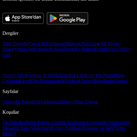
Dergiler
Tüm Dergiler
Ceo Life
Formsante
Maison Française
All About
History
Atlas
Auto Show
B-Mag
Burda
Ev Bahçe
Evim
HELLO!
Hey
Girl
History Of War
How It Works
İstanbul Life
Kore Pop
Pozitif
Start
Up
Yacht
Level
Elle Decoration
All About Space
Bebeğimle
Capital
Sayfalar
Abonelik Paketleri
Hakkımızda
Künye
Bize Ulaşın
Koşullar
Ön Bilgilendirme Formu
Gizlilik Sözleşmesi
Abonelik Sözleşmesi
Mesafeli Satış Sözleşmesi
Çerez Politikası
Teslimat ve İade
Yayın
İlkeleri