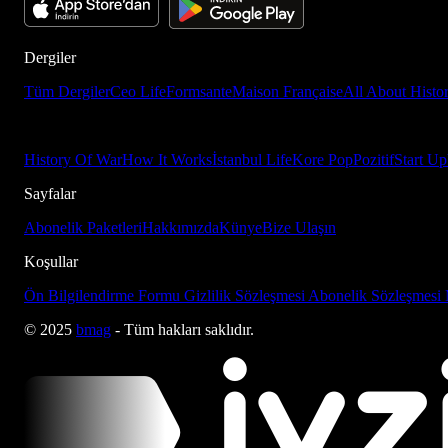
Dergiler
Tüm Dergiler
Ceo Life
Formsante
Maison Française
All About Histo
History Of War
How It Works
İstanbul Life
Kore Pop
Pozitif
Start Up
Sayfalar
Abonelik Paketleri
Hakkımızda
Künye
Bize Ulaşın
Koşullar
Ön Bilgilendirme Formu
Gizlilik Sözleşmesi
Abonelik Sözleşmesi
© 2025
bmag
- Tüm hakları saklıdır.