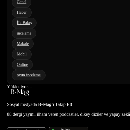
Genel
Haber
İlk Bakış
inceleme
Makale
Mobil
Online
oyun inceleme
Yükleniyor…
Sosyal medyada
B•Mag’i Takip Et!
88 dergi yayını, ilham veren podcastler, dikey diziler ve yapay zekâ d