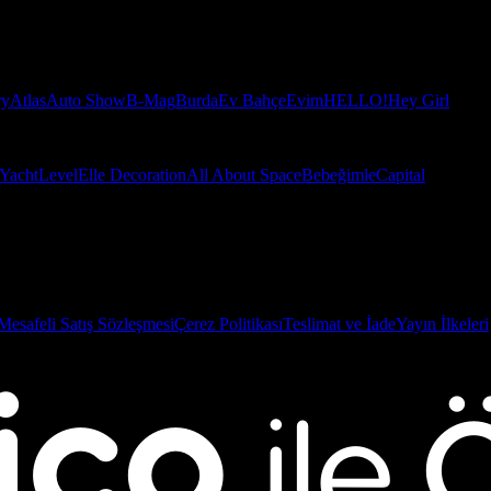
ry
Atlas
Auto Show
B-Mag
Burda
Ev Bahçe
Evim
HELLO!
Hey Girl
Yacht
Level
Elle Decoration
All About Space
Bebeğimle
Capital
Mesafeli Satış Sözleşmesi
Çerez Politikası
Teslimat ve İade
Yayın İlkeleri