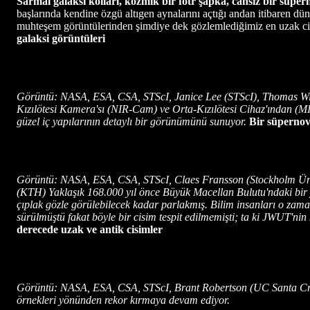
Sarmal galaksi kolları, kozmik bir fötr şapka, cansız bir süp
başlarında kendine özgü altıgen aynalarını açtığı andan itibaren dü
muhteşem görüntülerinden şimdiye dek gözlemlediğimiz en uzak cisiml
galaksi görüntüleri
Görüntü: NASA, ESA, CSA, STScI, Janice Lee (STScI), Thomas Wil
Kızılötesi Kamera'sı (NIR-Cam) ve Orta-Kızılötesi Cihaz'ından (MIRI
güzel iç yapılarının detaylı bir görünümünü sunuyor.
Bir süpernova
Görüntü: NASA, ESA, CSA, STScI, Claes Fransson (Stockholm Ünive
(KTH) Yaklaşık 168.000 yıl önce Büyük Macellan Bulutu'ndaki bir y
çıplak gözle görülebilecek kadar parlakmış. Bilim insanları o zaman
sürülmüştü fakat böyle bir cisim tespit edilmemişti; ta ki JWUT'nin
derecede uzak ve antik cisimler
Görüntü: NASA, ESA, CSA, STScI, Brant Robertson (UC Santa Cruz)
örnekleri yönünden rekor kırmaya devam ediyor.