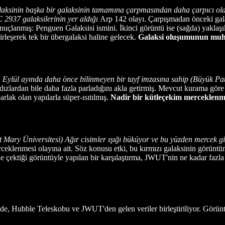
ksinin başka bir galaksinin tamamına çarpmasından daha çarpıcı olan 
 2937 galaksilerinin yer aldığı
Arp 142 olayı. Çarpışmadan önceki gala
nuçlanmış: Penguen Galaksisi ismini. İkinci görüntü ise (sağda) yaklaşık
irleşerek tek bir übergalaksi haline gelecek.
Galaksi oluşumunun muht
lül ayında daha önce bilinmeyen bir tayf imzasına sahip (Büyük Pat
dızlardan bile daha fazla parladığını akla getirmiş. Mevcut kurama göre b
rlak olan yapılarla süper-ısıtılmış.
Nadir bir kütleçekim merceklenme
ary Üniversitesi) Ağır cisimler ışığı büküyor ve bu yüzden mercek gib
erceklenmesi olayına ait. Söz konusu etki, bu kırmızı galaksinin görünt
çektiği görüntüyle yapılan bir karşılaştırma, JWUT'nin ne kadar fazla 
de, Hubble Teleskobu ve JWUT'den gelen veriler birleştiriliyor. Görünt