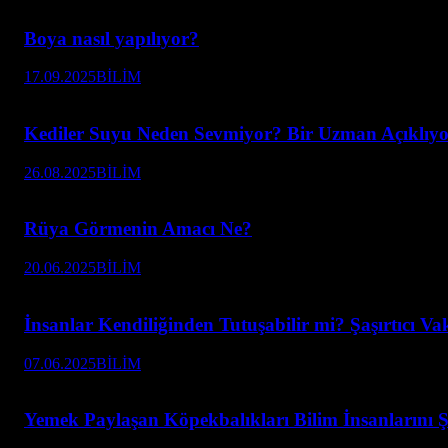
Boya nasıl yapılıyor?
17.09.2025
BİLİM
Kediler Suyu Neden Sevmiyor? Bir Uzman Açıklıyo
26.08.2025
BİLİM
Rüya Görmenin Amacı Ne?
20.06.2025
BİLİM
İnsanlar Kendiliğinden Tutuşabilir mi? Şaşırtıcı Va
07.06.2025
BİLİM
Yemek Paylaşan Köpekbalıkları Bilim İnsanlarını Ş