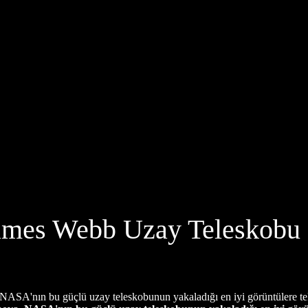
ames Webb Uzay Teleskobu 
. NASA'nın bu güçlü uzay teleskobunun yakaladığı en iyi görüntülere tek