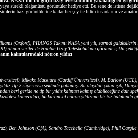
ernova. NASA'nın bu güçlü uzay teleskobunun yakaladığı en iyi görü
nyaya sürekli olağanüstü görüntüler hediye etti. Bu sene de istisna deği
erin bazı görüntülerine kadar her şey ile bilim insanlarını ve amatör gö
liams (Oxford), PHANGS Takımı NASA yeni yılı, sarmal galaksilerin 1
) alınan veriler ile Hubble Uzay Teleskobu'nun görünür ışıkta çektiği g
nın kalıntılarındaki nötron yıldızı
rsitesi), Mikako Matsuura (Cardiff Üniversitesi), M. Barlow (UCL), 
ıldız Tip 2 süpernova şeklinde patlamış. Bu olaydan çıkan ışık, Düny
dan beri geride ne tip bir yıldız kalıntısı kalmış olabileceğine dair s
 kızılötesi kameraları, bu kuramsal nötron yıldızının bir toz bulutunda 
, Ben Johnson (CfA), Sandro Tacchella (Cambridge), Phill Cargile (Cf