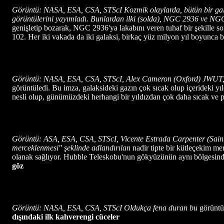
Görüntü: NASA, ESA, CSA, STScI Kozmik olaylarda, bütün bir gala
görüntülerini yayımladı. Bunlardan ilki (solda), NGC 2936 ve NGC
genişletip bozarak, NGC 2936'ya lakabını veren tuhaf bir şekille so
102. Her iki vakada da iki galaksi, birkaç yüz milyon yıl boyunca b
Görüntü: NASA, ESA, CSA, STScI, Alex Cameron (Oxford) JWUT, Ey
görüntüledi. Bu imza, galaksideki gazın çok sıcak olup içerideki yıl
nesli olup, günümüzdeki herhangi bir yıldızdan çok daha sıcak ve pa
Görüntü: ASA, ESA, CSA, STScI, Vicente Estrada Carpenter (Saint M
merceklenmesi" şeklinde adlandırılan
nadir tipte bir kütleçekim m
olanak sağlıyor. Hubble Teleskobu'nun gökyüzünün aynı bölgesinde 
göz
Görüntü: NASA, ESA, CSA, STScI Oldukça fena duran bu
görüntü
dışındaki ilk kahverengi cüceler