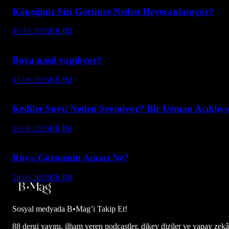
Köpeğiniz Sizi Görünce Neden Heyecanlanıyor?
10.10.2025
BİLİM
Boya nasıl yapılıyor?
17.09.2025
BİLİM
Kediler Suyu Neden Sevmiyor? Bir Uzman Açıklıyo
26.08.2025
BİLİM
Rüya Görmenin Amacı Ne?
20.06.2025
BİLİM
Sosyal medyada
B•Mag’i Takip Et!
88 dergi yayını, ilham veren podcastler, dikey diziler ve yapay zekâ d