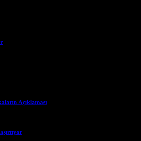
r
kaların Açıklaması
aşırtıyor