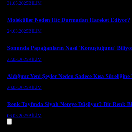
31.05.2025
BİLİM
Moleküller Neden Hiç Durmadan Hareket Ediyor?
24.03.2025
BİLİM
Sonunda Papağanların Nasıl 'Konuştuğunu' Biliyo
22.03.2025
BİLİM
Aldığınız Yeni Şeyler Neden Sadece Kısa Süreliğine İ
20.03.2025
BİLİM
Renk Tayfında Siyah Nereye Düşüyor? Bir Renk Bil
06.03.2025
BİLİM