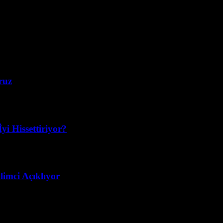
ruz
yi Hissettiriyor?
imci Açıklıyor