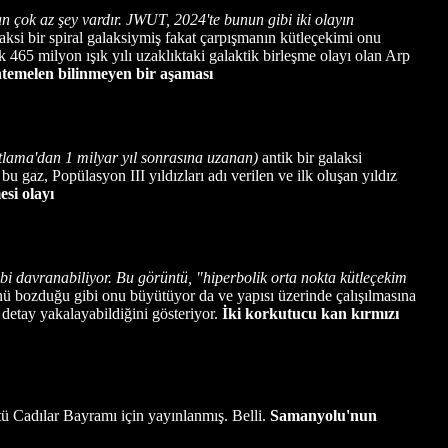
çok az şey vardır. JWUT, 2024'te bunun gibi iki olayın
ksi bir spiral galaksiymiş fakat çarpışmanın kütleçekimi onu
 465 milyon ışık yılı uzaklıktaki galaktik birleşme olayı olan Arp
emelen bilinmeyen bir aşaması
lama'dan 1 milyar yıl sonrasına uzanan)
antik bir galaksi
u gaz, Popülasyon III yıldızları adı verilen ve ilk oluşan yıldız
si olayı
i davranabiliyor. Bu görüntü, "hiperbolik orta nokta kütleçekim
ünü bozduğu gibi onu büyütüyor da ve yapısı üzerinde çalışılmasına
detay yakalayabildiğini gösteriyor.
İki korkutucu kan kırmızı
ü Cadılar Bayramı için yayınlanmış. Belli.
Samanyolu'nun