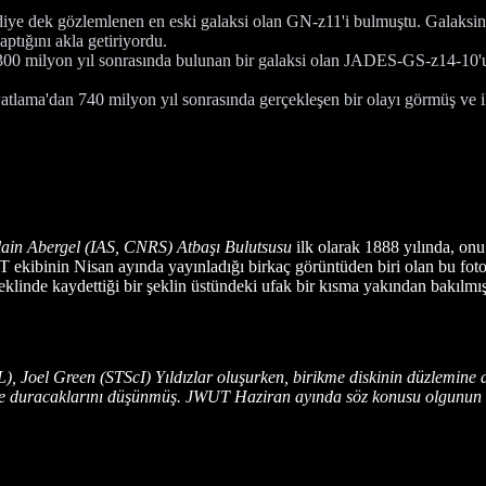
ye dek gözlemlenen en eski galaksi olan GN-z11'i bulmuştu. Galaksini
aptığını akla getiriyordu.
 milyon yıl sonrasında bulunan bir galaksi olan JADES-GS-z14-10'u 
ma'dan 740 milyon yıl sonrasında gerçekleşen bir olayı görmüş ve iki g
lain Abergel (IAS, CNRS) Atbaşı Bulutsusu
ilk olarak 1888 yılında, onu
T ekibinin Nisan ayında yayınladığı birkaç görüntüden biri olan bu fot
şeklinde kaydettiği bir şeklin üstündeki ufak bir kısma yakından bakılmı
el Green (STScI) Yıldızlar oluşurken, birikme diskinin düzlemine dik
ksende duracaklarını düşünmüş. JWUT Haziran ayında söz konusu olgunu