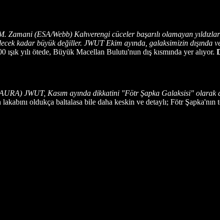
. Zamani (ESA/Webb) Kahverengi cüceler başarılı olamayan yıldızlar;
gelecek kadar büyük değiller. JWUT Ekim ayında, galaksimizin dışında v
000 ışık yılı ötede, Büyük Macellan Bulutu'nun dış kısmında yer alıyor.
D
AURA) JWUT, Kasım ayında dikkatini "Fötr Şapka Galaksisi" olarak d
lakabını oldukça baltalasa bile daha keskin ve detaylı; Fötr Şapka'nı