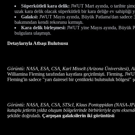
Süperkütleli kara delik:
JWUT Mart ayında, o tarihte şimdi
uzak kara delik olacak süperkütleli bir kara deliğe ev sahipliği y
Galaksi:
JWUT Mayıs ayında, Büyük Patlama'dan sadece 300
bakımından kendi rekorunu kırmıştı.
Kara delik birleşmesi:
JWUT yine Mayıs ayında, Büyük Patla
bulgulara ulaşmıştı.
Detaylarıyla Atbaşı Bulutsusu
Görüntü: NASA, ESA, CSA, Karl Misselt (Arizona Üniversitesi), A
Williamina Fleming tarafından kayıtlara geçirilmişti. Fleming, JWU
Fleming'in sadece "yarı dairesel bir çentikteki bulutsuluk bölgesi" 
Görüntü: NASA, ESA, CSA, STScI, Klaus Pontoppidan (NASA-JPL), Jo
kutuplu jetlerin yıldız oluşum bölgelerinde birbirleriyle aynı e
şekilde doğruladı.
Çarpışan galaksilerin iki görüntüsü