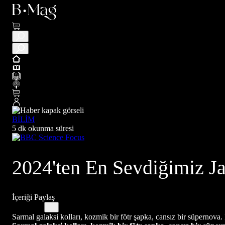
BİLİM
5 dk okunma süresi
2024'ten En Sevdiğimiz J
İçeriği Paylaş
Sarmal galaksi kolları, kozmik bir fötr şapka, cansız bir süpernova