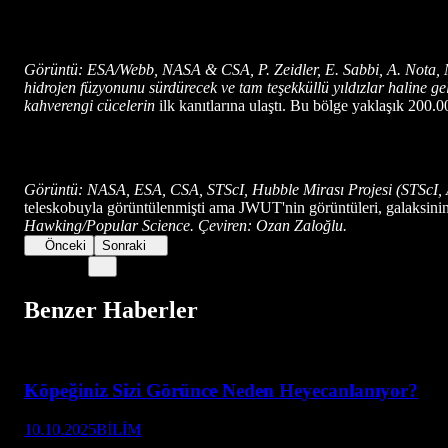
Görüntü: ESA/Webb, NASA & CSA, P. Zeidler, E. Sabbi, A. Nota, M
hidrojen füzyonunu sürdürecek ve tam teşekküllü yıldızlar haline 
kahverengi cücelerin
ilk kanıtlarına ulaştı. Bu bölge yaklaşık 200.
Görüntü: NASA, ESA, CSA, STScI, Hubble Mirası Projesi (STScI, 
teleskobuyla görüntülenmişti ama JWUT'nin görüntüleri, galaksinin 
Hawking/Popular Science. Çeviren: Ozan Zaloğlu.
Önceki
Sonraki
Benzer Haberler
Köpeğiniz Sizi Görünce Neden Heyecanlanıyor?
10.10.2025
BİLİM