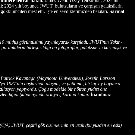
ntülere tekrar bakın.
James Webb Uzay Teleskobu, 2022'nin
ldi: 2024 yılı boyunca JWUT, bulutsuların ve çarpışan galaksilerin
kbilimcileri mest etti. İşte en sevdiklerimizden bazıları.
Sarmal
9 müthiş görüntüsünü yayınlayarak karşıladı. JWUT'nin Yakın-
örüntülerin birleştirildiği bu fotoğraflar, galaksilerin karmaşık ve
Patrick Kavanagh (Maynooth Üniversitesi), Josefin Larsson
a'ya 1987'nin başlarında ulaşmış ve patlama, birkaç ay boyunca
pekülasyon yapıyordu. Çoğu modelde bir nötron yıldızı öne
gizlendiğini Şubat ayında ortaya çıkarana kadar.
İnanılmaz
A) JWUT, çeşitli gök cisimlerinin en uzak (bu yüzden en eski)