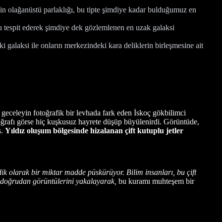
n olağanüstü parlaklığı, bu tipte şimdiye kadar bulduğumuz en
tespit ederek şimdiye dek gözlemlenen en uzak galaksi
alaksi ile onların merkezindeki kara deliklerin birleşmesine ait
 geceleyin fotoğrafik bir levhada fark eden İskoç gökbilimci
oğrafı görse hiç kuşkusuz hayrete düşüp büyülenirdi. Görüntüde,
ş.
Yıldız oluşum bölgesinde hizalanan çift kutuplu jetler
 olarak bir miktar madde püskürüyor. Bilim insanları, bu çift
n doğrudan görüntülerini yakalayarak,
bu kuramı muhteşem bir